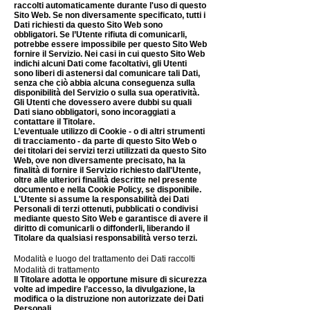
raccolti automaticamente durante l'uso di questo
Sito Web. Se non diversamente specificato, tutti i
Dati richiesti da questo Sito Web sono
obbligatori. Se l’Utente rifiuta di comunicarli,
potrebbe essere impossibile per questo Sito Web
fornire il Servizio. Nei casi in cui questo Sito Web
indichi alcuni Dati come facoltativi, gli Utenti
sono liberi di astenersi dal comunicare tali Dati,
senza che ciò abbia alcuna conseguenza sulla
disponibilità del Servizio o sulla sua operatività.
Gli Utenti che dovessero avere dubbi su quali
Dati siano obbligatori, sono incoraggiati a
contattare il Titolare.
L’eventuale utilizzo di Cookie - o di altri strumenti
di tracciamento - da parte di questo Sito Web o
dei titolari dei servizi terzi utilizzati da questo Sito
Web, ove non diversamente precisato, ha la
finalità di fornire il Servizio richiesto dall'Utente,
oltre alle ulteriori finalità descritte nel presente
documento e nella Cookie Policy, se disponibile.
L'Utente si assume la responsabilità dei Dati
Personali di terzi ottenuti, pubblicati o condivisi
mediante questo Sito Web e garantisce di avere il
diritto di comunicarli o diffonderli, liberando il
Titolare da qualsiasi responsabilità verso terzi.
Modalità e luogo del trattamento dei Dati raccolti
Modalità di trattamento
Il Titolare adotta le opportune misure di sicurezza
volte ad impedire l’accesso, la divulgazione, la
modifica o la distruzione non autorizzate dei Dati
Personali.