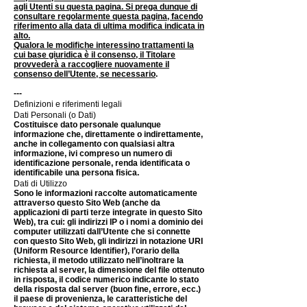
agli Utenti su questa pagina. Si prega dunque di
consultare regolarmente questa pagina, facendo
riferimento alla data di ultima modifica indicata in
alto.
Qualora le modifiche interessino trattamenti la
cui base giuridica è il consenso, il Titolare
provvederà a raccogliere nuovamente il
consenso dell’Utente, se necessario
.
---
Definizioni e riferimenti legali
Dati Personali (o Dati)
Costituisce dato personale qualunque
informazione che, direttamente o indirettamente,
anche in collegamento con qualsiasi altra
informazione, ivi compreso un numero di
identificazione personale, renda identificata o
identificabile una persona fisica.
Dati di Utilizzo
Sono le informazioni raccolte automaticamente
attraverso questo Sito Web (anche da
applicazioni di parti terze integrate in questo Sito
Web), tra cui: gli indirizzi IP o i nomi a dominio dei
computer utilizzati dall’Utente che si connette
con questo Sito Web, gli indirizzi in notazione URI
(Uniform Resource Identifier), l’orario della
richiesta, il metodo utilizzato nell’inoltrare la
richiesta al server, la dimensione del file ottenuto
in risposta, il codice numerico indicante lo stato
della risposta dal server (buon fine, errore, ecc.)
il paese di provenienza, le caratteristiche del