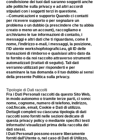
condivisione dei tuoi dati saranno soggetti anche
alle politiche sulla privacy e ad altri accordi
stipulati con i soggetti terzi in questione.
--Comunicazioni e supporto Quando ci contatti
per ricevere supporto o per segnalare un
problema o un dubbio (a prescindere che tu abbia
creato o meno un account), raccogliamo e
archiviamo le tue informazioni di contatto, i
messaggi e altri dati che ti riguardano, come il
nome, l'indirizzo e-mail, i messaggi, la posizione,
l'ID utente
workshopfotografic
i.eu
, gli ID delle
transazioni di rimborso e qualsiasi altro dato da
te fornito o da noi raccolto attraverso strumenti
automatizzati (trattati di seguito). Tali dati
verranno utilizzati per risponderti e per
esaminare la tua domanda o il tuo dubbio ai sensi
della presente Politica sulla privacy.
Tipologie di Dati raccolti
Fra i Dati Personali raccolti da questo Sito Web,
in modo autonomo o tramite terze parti, ci sono:
nome, cognome, numero di telefono, indirizzo,
cod.fiscale, email, Cookie e Dati di utilizzo.
Dettagli completi su ciascuna tipologia di dati
raccolti sono forniti nelle sezioni dedicate di
questa privacy policy o mediante specifici testi
informativi visualizzati prima della raccolta dei
dati stessi.
I Dati Personali possono essere liberamente
forniti dall'Utente o, nel caso di Dati di Utilizzo,