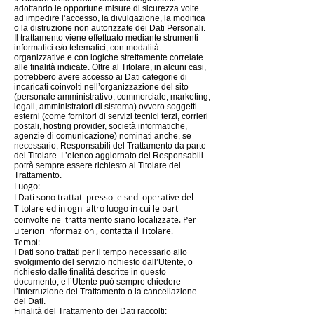
adottando le opportune misure di sicurezza volte
ad impedire l’accesso, la divulgazione, la modifica
o la distruzione non autorizzate dei Dati Personali.
Il trattamento viene effettuato mediante strumenti
informatici e/o telematici, con modalità
organizzative e con logiche strettamente correlate
alle finalità indicate. Oltre al Titolare, in alcuni casi,
potrebbero avere accesso ai Dati categorie di
incaricati coinvolti nell’organizzazione del sito
(personale amministrativo, commerciale, marketing,
legali, amministratori di sistema) ovvero soggetti
esterni (come fornitori di servizi tecnici terzi, corrieri
postali, hosting provider, società informatiche,
agenzie di comunicazione) nominati anche, se
necessario, Responsabili del Trattamento da parte
del Titolare. L’elenco aggiornato dei Responsabili
potrà sempre essere richiesto al Titolare del
Trattamento.
Luogo:
I Dati sono trattati presso le sedi operative del
Titolare ed in ogni altro luogo in cui le parti
coinvolte nel trattamento siano localizzate. Per
ulteriori informazioni, contatta il Titolare.
Tempi:
I Dati sono trattati per il tempo necessario allo
svolgimento del servizio richiesto dall’Utente, o
richiesto dalle finalità descritte in questo
documento, e l’Utente può sempre chiedere
l’interruzione del Trattamento o la cancellazione
dei Dati.
Finalità del Trattamento dei Dati raccolti: