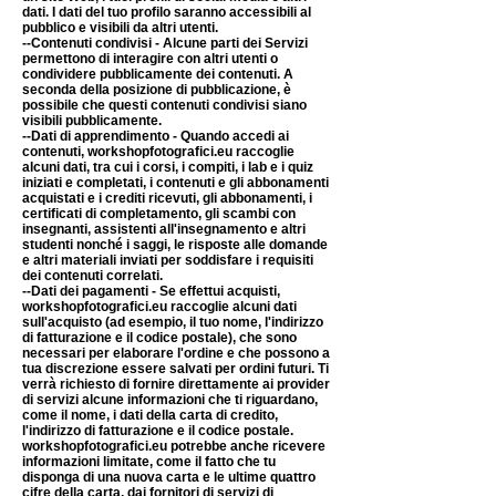
dati. I dati del tuo profilo saranno accessibili al
pubblico e visibili da altri utenti.
--Contenuti condivisi - Alcune parti dei Servizi
permettono di interagire con altri utenti o
condividere pubblicamente dei contenuti. A
seconda della posizione di pubblicazione, è
possibile che questi contenuti condivisi siano
visibili pubblicamente.
--Dati di apprendimento - Quando accedi ai
contenuti, workshopfotografic
i.eu raccoglie
alcuni dati, tra cui i corsi, i compiti, i lab e i quiz
iniziati e completati, i contenuti e gli abbonamenti
acquistati e i crediti ricevuti, gli abbonamenti, i
certificati di completamento, gli scambi con
insegnanti, assistenti all'insegnamento e altri
studenti nonché i saggi, le risposte alle domande
e altri materiali inviati per soddisfare i requisiti
dei contenuti correlati.
--Dati dei pagamenti - Se effettui acquisti,
workshopfotografici.eu raccoglie alcuni dati
sull'acquisto (ad esempio, il tuo nome, l'indirizzo
di fatturazione e il codice postale), che sono
necessari per elaborare l'ordine e che possono a
tua discrezione essere salvati per ordini futuri. Ti
verrà richiesto di fornire direttamente ai provider
di servizi alcune informazioni che ti riguardano,
come il nome, i dati della carta di credito,
l'indirizzo di fatturazione e il codice postale.
workshopfotografici.eu potrebbe anche ricevere
informazioni limitate, come il fatto che tu
disponga di una nuova carta e le ultime quattro
cifre della carta, dai fornitori di servizi di