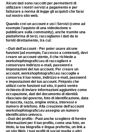
Alcuni dati sono raccolti per permetterti di
utilizzare i nostri servizi a pagamento e per
fatturare a norma di legge gli acquisti che farai
sul nostro sito web.
Quando crei un account e usi i Servizi (come ad
esempio l'aquisto di una videolezione o
pubblicare sulla community), anche tramite una
piattaforma di terzi, raccogliamo i dati da te
forniti direttamente, tra cui:
--Dati dell'account - Per poter usare alcune
funzioni (ad esempio, l'accesso a contenuti), devi
creare un account utente, il che richiede a
workshopfotografici.eu di raccogliere e
conservare indirizzo e-mail, password e
impostazioni del tuo account. Per creare un
account, workshopfotografici.eu raccoglie e
conserva il tuo nome, indirizzo e-mail, password
e impostazioni del tuo account. Fintanto che
utilizzi certe funzioni sul sito, ti potrà venire
richiesto di inviare informazioni aggiuntive come
occupazione, dati del documento di identità
rilasciato dal governo, foto di identificazione, data
di nascita, razza, origine etnica, interessi e
numero di telefono. Alla creazione dell'account
workshopfotografic
i.eu assegna un numero
identificativo univoco.
--Dati del profilo - Puoi anche scegliere di fornire
informazioni per il tuo profilo, come una foto, un
titolo, la tua biografia e lingua preferita, un link a
un sito Web, i tuoi profili di social media o altri