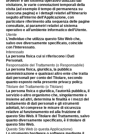
browser e del sistema operativo utilizzati dal
visitatore, le varie connotazioni temporali della
visita (ad esempio il tempo di permanenza su
ciascuna pagina) e i dettagli relativi all’itinerario
seguito all’interno dell’Applicazione, con
particolare riferimento alla sequenza delle pagine
consultate, ai parametri relativi al sistema
operativo e all’ambiente informatico dell’Utente.
Utente
L'individuo che utilizza questo Sito Web che,
salvo ove diversamente specificato, coincide
con l'Interessato.
Interessato
La persona fisica cui si riferiscono i Dati
Personali.
Responsabile del Trattamento (o Responsabile)
La persona fisica, giuridica, la pubblica
amministrazione e qualsiasi altro ente che tratta
dati personali per conto del Titolare, secondo
quanto esposto nella presente privacy policy.
Titolare del Trattamento (o Titolare)
La persona fisica o giuridica, l'autorità pubblica, il
servizio o altro organismo che, singolarmente o
insieme ad altri, determina le finalità e i mezzi del
trattamento di dati personali e gli strumenti
adottati, ivi comprese le misure di sicurezza
relative al funzionamento ed alla fruizione di
questo Sito Web. Il Titolare del Trattamento, salvo
quanto diversamente specificato, è il titolare di
questo Sito Web.
Questo Sito Web (o questa Applicazione)
Lo strumento hardware o software mediante il