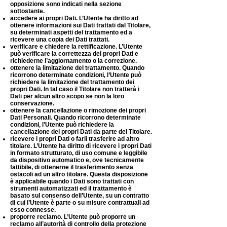
opposizione sono indicati nella sezione
sottostante.
accedere ai propri Dati. L’Utente ha diritto ad
ottenere informazioni sui Dati trattati dal Titolare,
su determinati aspetti del trattamento ed a
ricevere una copia dei Dati trattati.
verificare e chiedere la rettificazione. L’Utente
può verificare la correttezza dei propri Dati e
richiederne l’aggiornamento o la correzione.
ottenere la limitazione del trattamento. Quando
ricorrono determinate condizioni, l’Utente può
richiedere la limitazione del trattamento dei
propri Dati. In tal caso il Titolare non tratterà i
Dati per alcun altro scopo se non la loro
conservazione.
ottenere la cancellazione o rimozione dei propri
Dati Personali. Quando ricorrono determinate
condizioni, l’Utente può richiedere la
cancellazione dei propri Dati da parte del Titolare.
ricevere i propri Dati o farli trasferire ad altro
titolare. L’Utente ha diritto di ricevere i propri Dati
in formato strutturato, di uso comune e leggibile
da dispositivo automatico e, ove tecnicamente
fattibile, di ottenerne il trasferimento senza
ostacoli ad un altro titolare. Questa disposizione
è applicabile quando i Dati sono trattati con
strumenti automatizzati ed il trattamento è
basato sul consenso dell’Utente, su un contratto
di cui l’Utente è parte o su misure contrattuali ad
esso connesse.
proporre reclamo. L’Utente può proporre un
reclamo all’autorità di controllo della protezione