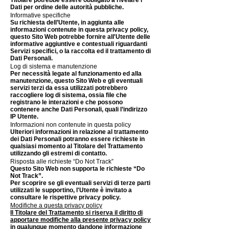
Titolare potrebbe essere obbligato a rivelare i
Dati per ordine delle autorità pubbliche.
Informative specifiche
Su richiesta dell’Utente, in aggiunta alle
informazioni contenute in questa privacy policy,
questo Sito Web potrebbe fornire all'Utente delle
informative aggiuntive e contestuali riguardanti
Servizi specifici, o la raccolta ed il trattamento di
Dati Personali.
Log di sistema e manutenzione
Per necessità legate al funzionamento ed alla
manutenzione, questo Sito Web e gli eventuali
servizi terzi da essa utilizzati potrebbero
raccogliere log di sistema, ossia file che
registrano le interazioni e che possono
contenere anche Dati Personali, quali l’indirizzo
IP Utente.
Informazioni non contenute in questa policy
Ulteriori informazioni in relazione al trattamento
dei Dati Personali potranno essere richieste in
qualsiasi momento al Titolare del Trattamento
utilizzando gli estremi di contatto.
Risposta alle richieste “Do Not Track”
Questo Sito Web non supporta le richieste “Do
Not Track”.
Per scoprire se gli eventuali servizi di terze parti
utilizzati le supportino, l'Utente è invitato a
consultare le rispettive privacy policy.
Modifiche a questa privacy policy
Il Titolare del Trattamento si riserva il diritto di
apportare modifiche alla presente privacy policy
in qualunque momento dandone informazione