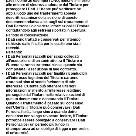
paesi, come ad esempio l’ONU, nonché in merito
alle misure di sicurezza adottate dal Titolare per
proteggere i Dati. L’Utente può verificare se
abbia luogo uno dei trasferimenti appena
descritti esaminando la sezione di questo
documento relativa ai dettagli sul trattamento di
Dati Personali o chiedere informazioni al Titolare
contattandolo agli estremi riportati in apertura.
Periodo di conservazione
I Dati sono trattati e conservati per il tempo
richiesto dalle finalità per le quali sono stati
raccolti.
Pertanto:
I Dati Personali raccolti per scopi collegati
all’esecuzione di un contratto tra il Titolare e
l’Utente saranno trattenuti sino a quando sia
completata l’esecuzione di tale contratto.
I Dati Personali raccolti per finalità riconducibili
all’interesse legittimo del Titolare saranno
trattenuti sino al soddisfacimento di tale
interesse. L’Utente può ottenere ulteriori
informazioni in merito all’interesse legittimo
perseguito dal Titolare nelle relative sezioni di
questo documento o contattando il Titolare.
Quando il trattamento è basato sul consenso
dell’Utente, il Titolare può conservare i Dati
Personali più a lungo sino a quando detto
consenso non venga revocato. Inoltre, il Titolare
potrebbe essere obbligato a conservare i Dati
Personali per un periodo più lungo in
ottemperanza ad un obbligo di legge o per ordine
di un’autorità.