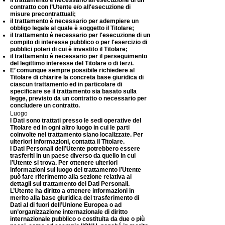
il trattamento è necessario all'esecuzione di un
contratto con l’Utente e/o all'esecuzione di
misure precontrattuali;
il trattamento è necessario per adempiere un
obbligo legale al quale è soggetto il Titolare;
il trattamento è necessario per l'esecuzione di un
compito di interesse pubblico o per l'esercizio di
pubblici poteri di cui è investito il Titolare;
il trattamento è necessario per il perseguimento
del legittimo interesse del Titolare o di terzi.
E’ comunque sempre possibile richiedere al
Titolare di chiarire la concreta base giuridica di
ciascun trattamento ed in particolare di
specificare se il trattamento sia basato sulla
legge, previsto da un contratto o necessario per
concludere un contratto.
Luogo
I Dati sono trattati presso le sedi operative del
Titolare ed in ogni altro luogo in cui le parti
coinvolte nel trattamento siano localizzate. Per
ulteriori informazioni, contatta il Titolare.
I Dati Personali dell’Utente potrebbero essere
trasferiti in un paese diverso da quello in cui
l’Utente si trova. Per ottenere ulteriori
informazioni sul luogo del trattamento l’Utente
può fare riferimento alla sezione relativa ai
dettagli sul trattamento dei Dati Personali.
L’Utente ha diritto a ottenere informazioni in
merito alla base giuridica del trasferimento di
Dati al di fuori dell’Unione Europea o ad
un’organizzazione internazionale di diritto
internazionale pubblico o costituita da due o più