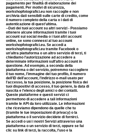
pagamento per finalità di elaborazione dei
pagamenti. Per motivi di sicurezza,
workshopfotografic
i.eu non raccoglie e non
archivia dati sensibili sulle carte di credito, come
il numero completo della carta o i dati di
autenticazione di quest'ultima.
--Dati dei tuoi account su altri servizi - Possiamo
ottenere alcune informazioni tramite i tuoi
account sui social media o i tuoi altri account
online, se sono connessi al tuo account
workshopfotografic
i.eu
. Se accedi a
workshopfotografic
i.eu
tramite Facebook o
un'altra piattaforma o un altro servizio di terzi, ti
chiediamo l'autorizzazione ad accedere a
determinate informazioni sull'altro account in
questione. Ad esempio, a seconda della
piattaforma o del servizio, potremmo raccogliere
il tuo nome, l'immagine del tuo profilo, il numero
dell'ID dell'account, l'indirizzo e-mail usato per
l'accesso, la tua posizione, la posizione fisica dei
tuoi dispositivi di accesso, il tuo genere, la data di
nascita e l'elenco degli amici o dei contatti.
Queste piattaforme e questi servizi ci
permettono di accedere a tali informazioni
tramite le API da loro utilizzate. Le informazioni
che riceviamo dipendono da quelle che tu
(tramite le tue impostazioni di privacy) o la
piattaforma o il servizio decidete di fornirci.
Se accedi o usi i nostri Servizi attraverso una
piattaforma o un servizio di terzi, oppure se fai
clic su link di terzi, la raccolta, l'uso e la