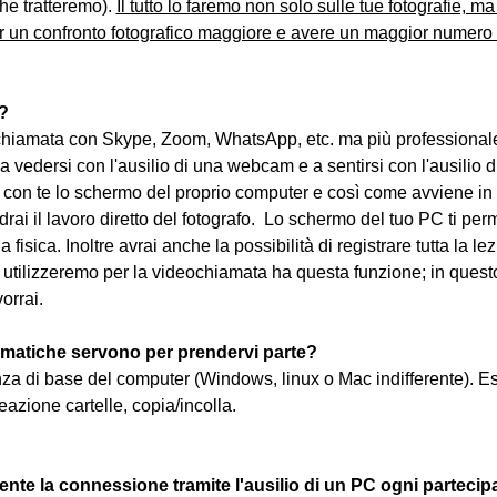
he tratteremo). 
Il tutto lo faremo non solo sulle tue fotografie, ma s
r un confronto fotografico maggiore e avere un maggior numero d
?
iamata con Skype, Zoom, WhatsApp, etc. ma più professionale
 a vedersi con l'ausilio di una webcam e a sentirsi con l'ausilio di
con te lo schermo del proprio computer e così come avviene in 
rai il lavoro diretto del fotografo.  Lo schermo del tuo PC ti per
a fisica. Inoltre avrai anche la possibilità di registrare tutta la 
tilizzeremo per la videochiamata ha questa funzione; in questo
vorrai.
matiche servono per prendervi parte?
nza di base del computer (Windows, linux o Mac indifferente). E
eazione cartelle, copia/incolla.
nte la connessione tramite l'ausilio di un PC ogni partecip