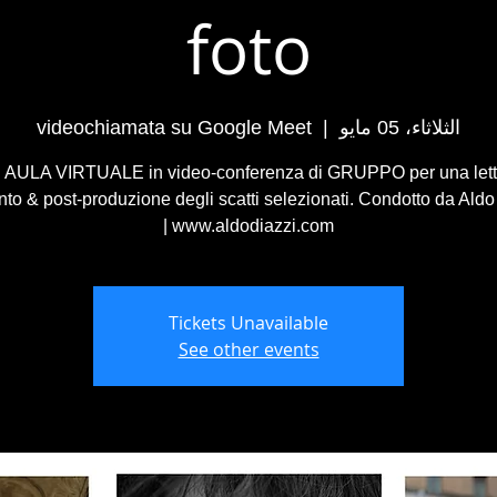
foto
الثلاثاء، 05 مايو
  |  
videochiamata su Google Meet
 di AULA VIRTUALE in video-conferenza di GRUPPO per una lett
o & post-produzione degli scatti selezionati. Condotto da Aldo 
www.aldodiazzi.com |
Tickets Unavailable
See other events