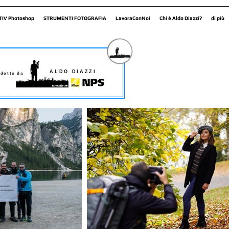
TIV Photoshop
STRUMENTI FOTOGRAFIA
LavoraConNoi
Chi è Aldo Diazzi?
di più
ALDO DIAZZI
dotto da