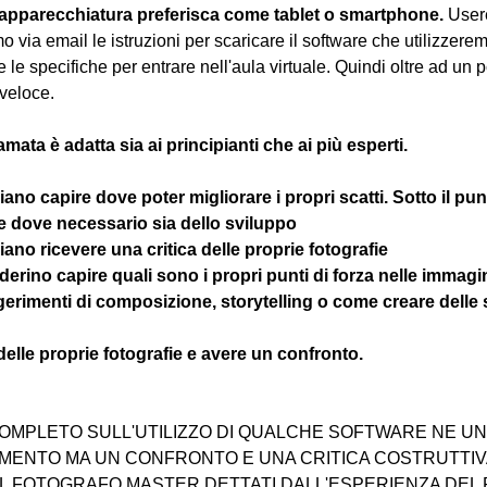
 apparecchiatura preferisca come tablet o smartphone.
 User
 via email le istruzioni per scaricare il software che utilizzere
e le specifiche per entrare nell'aula virtuale. Quindi oltre ad un 
veloce.
amata è adatta sia ai principianti che ai più esperti.
gliano capire dove poter migliorare i propri scatti. Sotto il pun
 e dove necessario sia dello sviluppo 
ogliano ricevere una critica delle proprie fotografie
esiderino capire quali sono i propri punti di forza nelle immagi
ggerimenti di composizione, storytelling o come creare delle 
 delle proprie fotografie e avere un confronto.
OMPLETO SULL'UTILIZZO DI QUALCHE SOFTWARE NE UNA
ENTO MA UN CONFRONTO E UNA CRITICA COSTRUTTIVA
EL FOTOGRAFO MASTER DETTATI DALL'ESPERIENZA DEL