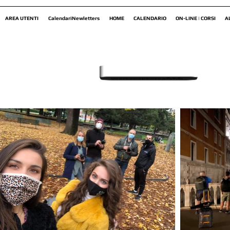
AREA UTENTI
CalendariNewletters
HOME
CALENDARIO
ON-LINE | CORSI
A