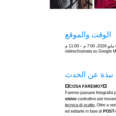
الوقت والموقع
11 م
videochiamata su Google M
نبذة عن الحدث
💥COSA FAREMO?💥
Faremo passare fotografia p
visivo
 costruttivo per trovare
tecnica di scatto.
 Oltre a ve
ed editarle in fase di 
POST-