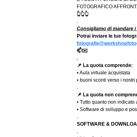
FOTOGRAFICO AFFRONTA
👆👆👆
.
Consigliamo di mandare i 
Potrai inviare le tue fotog
fotografie@workshopfotog
📫✉️
.
📌 La quota comprende:
▪️ Aula virtuale acquistata
▪️ buoni sconti verso i nost
.
📌 La quota non compren
▪️ Tutto quanto non indicato
▪️ Software di sviluppo e po
.
SOFTWARE & DOWNLOAD
.