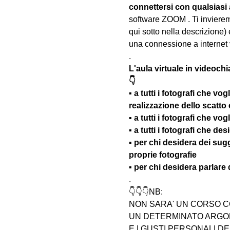
connettersi con qualsiasi
software ZOOM . Ti invieremo
qui sotto nella descrizione) 
una connessione a internet 
.
L'aula virtuale in videochi
👇
▪️ a tutti i fotografi che vo
realizzazione dello scatto
▪️ a tutti i fotografi che v
▪️ a tutti i fotografi che d
▪️ per chi desidera dei su
proprie fotografie
▪️ per chi desidera parlare
.
👇👇👇NB:
NON SARA' UN CORSO C
UN DETERMINATO ARGOM
E I GUSTI PERSONALI D