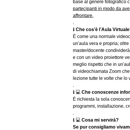
base al genere fotografico c
partecipanti in modo da ave
affrontare.
.
ℹ 
Che cos’è l’Aula Virtuale
È come una normale videoch
un'aula vera e propria; oltre
master/docente condividerà 
e con un video proiettore ved
meglio rispetto che in un'aul
di videochiamata Zoom che u
lezione tutte le volte che lo 
.
ℹ 💻 
Che conoscenze infor
È richiesta la sola conosce
programmi, installazione, cr
.
ℹ 💻 
Cosa mi servirà?
Se pur consigliamo vivame