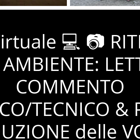
irtuale 💻 📷 R
 AMBIENTE: LET
COMMENTO
ICO/TECNICO & 
UZIONE delle V