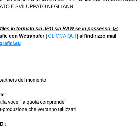
TO E SVILUPPATO NEGLI ANNI.
files in formato sia JPG sia RAW se in possesso. 
✉️
rafie con Wetransfer | 
CLICCA QUI
 | all'indirizzo mail 
rafici.eu
ri partners del momento
de:
 alla voce "la quota comprende"
st-produzione che verranno utilizzati
 :