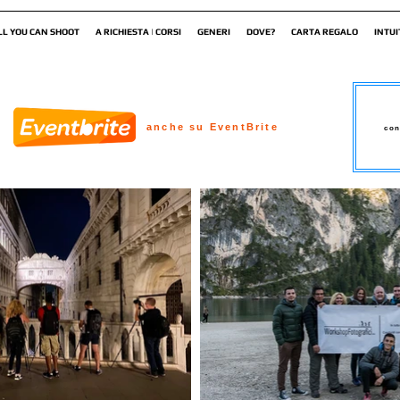
LL YOU CAN SHOOT
A RICHIESTA | CORSI
GENERI
DOVE?
CARTA REGALO
INTUI
anche su EventBrite
con