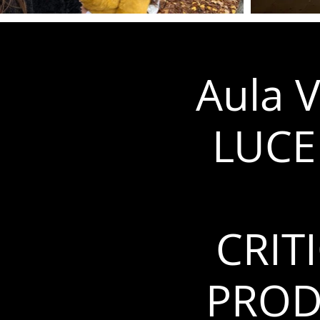
Aula V
LUCE
CRIT
PROD