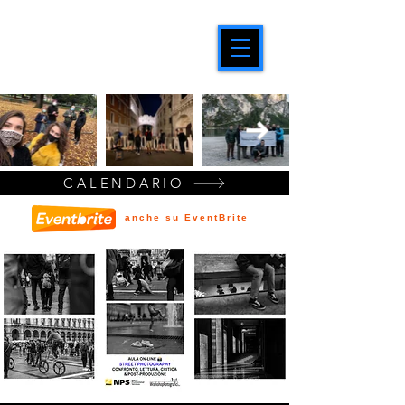
CALENDARIO
anche su EventBrite