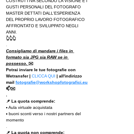
COSTRUTTIVA SECONDO LA VISIONE E I 
GUSTI PERSONALI DEL FOTOGRAFO 
MASTER DETTATI DALL'ESPERIENZA 
DEL PROPRIO LAVORO FOTOGRAFICO 
AFFRONTATO E SVILUPPATO NEGLI 
ANNI.
👆👆👆
.
Consigliamo di mandare i files in 
formato sia JPG sia RAW se in 
possesso. 
✉️
Potrai inviare le tue fotografie con 
Wetransfer | 
CLICCA QUI
 | all'indirizzo 
mail 
fotografie@workshopfotografici.eu
📫✉️
.
📌 La quota comprende:
▪️ Aula virtuale acquistata
▪️ buoni sconti verso i nostri partners del 
momento
.
📌 La quota non comprende: