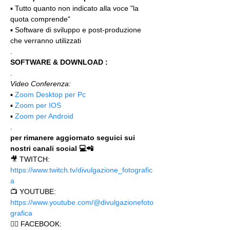
▪️ Tutto quanto non indicato alla voce "la 
quota comprende"
▪️ Software di sviluppo e post-produzione 
che verranno utilizzati
.
SOFTWARE & DOWNLOAD :
.
Video Conferenza:
▪️ 
Zoom Desktop per Pc
▪️ 
Zoom per IOS
▪️ 
Zoom per Android
.
per rimanere aggiornato seguici sui 
nostri canali social 💻📲
🎥 TWITCH: 
https://www.twitch.tv/divulgazione_fotografic
a
📺 YOUTUBE: 
https://www.youtube.com/@divulgazionefoto
grafica
🙋‍♂️ FACEBOOK: 