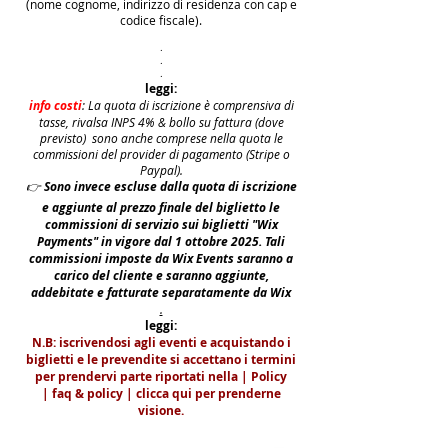
(nome cognome, indirizzo di residenza con cap e
codice fiscale).
.
.
.
leggi:
info costi
: La quota di iscrizione è comprensiva di
tasse, rivalsa INPS 4% & bollo su fattura (dove
previsto) sono anche comprese nella quota le
commissioni del provider di pagamento (Stripe o
Paypal).
👉
S
ono invece escluse dalla quota di iscrizione
e aggiunte al prezzo finale del biglietto le
commissioni di servizio sui biglietti "Wix
Payments" in vigore dal 1 ottobre 2025. Tali
commissioni imposte da Wix Events saranno a
carico del cliente e saranno aggiunte,
addebitate e fatturate separatamente da Wix
.
leggi:
N.B: iscrivendosi agli eventi e acquistando i
biglietti e le prevendite si accettano i termini
per prendervi parte riportati nella | Policy
|
faq & policy | clicca qui per prenderne
visione.