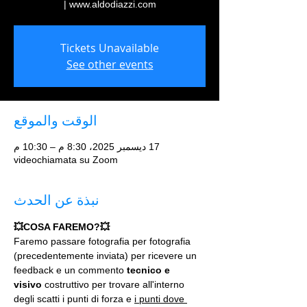
www.aldodiazzi.com |
Tickets Unavailable
See other events
الوقت والموقع
17 ديسمبر 2025، 8:30 م – 10:30 م
videochiamata su Zoom
نبذة عن الحدث
💥COSA FAREMO?💥
Faremo passare fotografia per fotografia 
(precedentemente inviata) per ricevere un 
feedback e un commento 
tecnico e 
visivo
 costruttivo per trovare all'interno 
degli scatti i punti di forza e 
i punti dove 