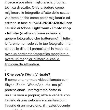
invece è possibile migliorare la propria 
tecnica di scatto.
 Oltre a vedere come 
migliorare le fotografie all'atto dello scatto 
vedremo anche come poter migliorarle ed 
editarle in fase di 
POST-PRODUZIONE 
con 
l'ausilio di Adobe 
Lightroom - Photoshop 
- Intuitiv
 (o altro software in base al 
genere fotografico che tratteremo). 
Il tutto 
lo faremo non solo sulle tue fotografie, ma 
su quelle di tutti i partecipanti in modo da 
aver un confronto fotografico maggiore e 
avere un maggior numero di casi e 
tipologie da affrontare.
.
ℹ 
Che cos’è l’Aula Virtuale?
È come una normale videochiamata con 
Skype, Zoom, WhatsApp, etc. ma più 
professionale. Interagiremo come in 
un'aula vera e propria; oltre a vedersi con 
l'ausilio di una webcam e a sentirsi con 
l'ausilio di un microfono, il master/docente 