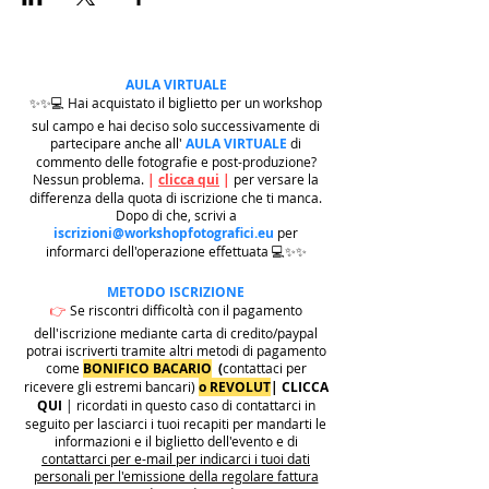
AULA VIRTUALE
✨✨💻 Hai acquistato il biglietto per un workshop
sul campo e hai deciso solo successivamente di
partecipare anche all'
AULA VIRTUALE
di
commento delle fotografie e post-produzione?
Nessun problema.
|
clicca qui
|
per versare la
differenza della quota di iscrizione che ti manca.
Dopo di che, scrivi a
iscrizioni@workshopfotografici.eu
per
informarci dell'operazione effettuata 💻✨✨
METODO ISCRIZIONE
👉
Se riscontri difficoltà con il pagamento
dell'iscrizione mediante carta di credito/paypal
potrai iscriverti tramite altri metodi di pagamento
come
BONIFICO BACARIO
(
contattaci per
ricevere gli estremi bancari)
o REVOLUT
|
CLICCA
QUI
| ricordati in questo caso di contattarci in
seguito per lasciarci i tuoi recapiti per mandarti le
informazioni e il biglietto dell'evento e di
contattarci per e-mail per indicarci i tuoi dati
personali per l'emissione della regolare fattura