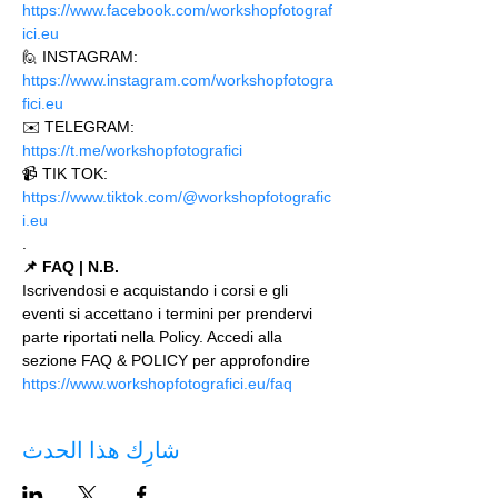
https://www.facebook.com/workshopfotograf
ici.eu 
🙋 INSTAGRAM: 
https://www.instagram.com/workshopfotogra
fici.eu
✉️ TELEGRAM: 
https://t.me/workshopfotografici 
📹 TIK TOK: 
https://www.tiktok.com/@workshopfotografic
i.eu
.
📌 FAQ | N.B.
Iscrivendosi e acquistando i corsi e gli 
eventi si accettano i termini per prendervi 
parte riportati nella Policy. Accedi alla 
sezione FAQ & POLICY per approfondire 
https://www.workshopfotografici.eu/faq
شارِك هذا الحدث