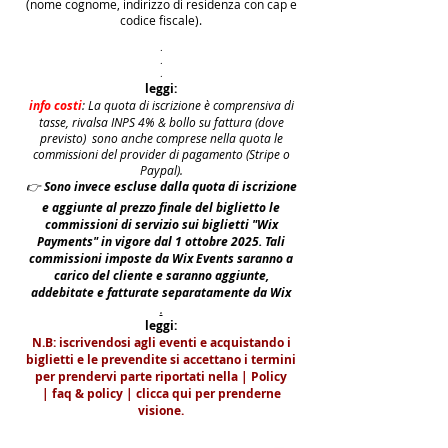
(nome cognome, indirizzo di residenza con cap e
codice fiscale).
.
.
.
leggi:
info costi
: La quota di iscrizione è comprensiva di
tasse, rivalsa INPS 4% & bollo su fattura (dove
previsto) sono anche comprese nella quota le
commissioni del provider di pagamento (Stripe o
Paypal).
👉
S
ono invece escluse dalla quota di iscrizione
e aggiunte al prezzo finale del biglietto le
commissioni di servizio sui biglietti "Wix
Payments" in vigore dal 1 ottobre 2025. Tali
commissioni imposte da Wix Events saranno a
carico del cliente e saranno aggiunte,
addebitate e fatturate separatamente da Wix
.
leggi:
N.B: iscrivendosi agli eventi e acquistando i
biglietti e le prevendite si accettano i termini
per prendervi parte riportati nella | Policy
|
faq & policy | clicca qui per prenderne
visione.