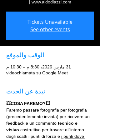
www.aldodiazzi.com |
Tickets Unavailable
See other events
الوقت والموقع
31 مارس 2026، 8:30 م – 10:30 م
videochiamata su Google Meet
نبذة عن الحدث
💥COSA FAREMO?💥
Faremo passare fotografia per fotografia 
(precedentemente inviata) per ricevere un 
feedback e un commento 
tecnico e 
visivo
 costruttivo per trovare all'interno 
degli scatti i punti di forza e 
i punti dove 