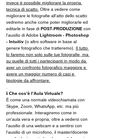
invece è possibile migliorare la propria 
tecnica di scatto.
 Oltre a vedere come 
migliorare le fotografie all'atto dello scatto 
vedremo anche come poter migliorarle ed 
editarle in fase di 
POST-PRODUZIONE 
con 
l'ausilio di Adobe 
Lightroom - Photoshop 
- Intuitiv
 (o altro software in base al 
genere fotografico che tratteremo). 
Il tutto 
lo faremo non solo sulle tue fotografie, ma 
su quelle di tutti i partecipanti in modo da 
aver un confronto fotografico maggiore e 
avere un maggior numero di casi e 
tipologie da affrontare.
.
ℹ 
Che cos’è l’Aula Virtuale?
È come una normale videochiamata con 
Skype, Zoom, WhatsApp, etc. ma più 
professionale. Interagiremo come in 
un'aula vera e propria; oltre a vedersi con 
l'ausilio di una webcam e a sentirsi con 
l'ausilio di un microfono, il master/docente 