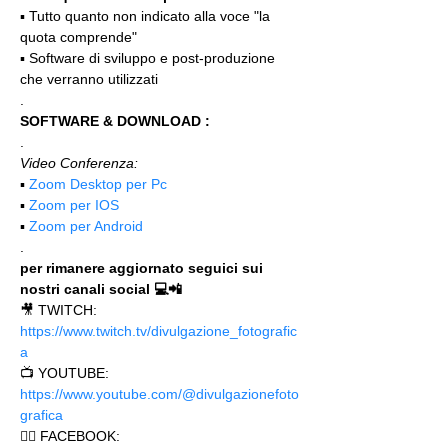
▪️ Tutto quanto non indicato alla voce "la 
quota comprende"
▪️ Software di sviluppo e post-produzione 
che verranno utilizzati
.
SOFTWARE & DOWNLOAD :
.
Video Conferenza:
▪️ 
Zoom Desktop per Pc
▪️ 
Zoom per IOS
▪️ 
Zoom per Android
.
per rimanere aggiornato seguici sui 
nostri canali social 💻📲
🎥 TWITCH: 
https://www.twitch.tv/divulgazione_fotografic
a
📺 YOUTUBE: 
https://www.youtube.com/@divulgazionefoto
grafica
🙋‍♂️ FACEBOOK: 