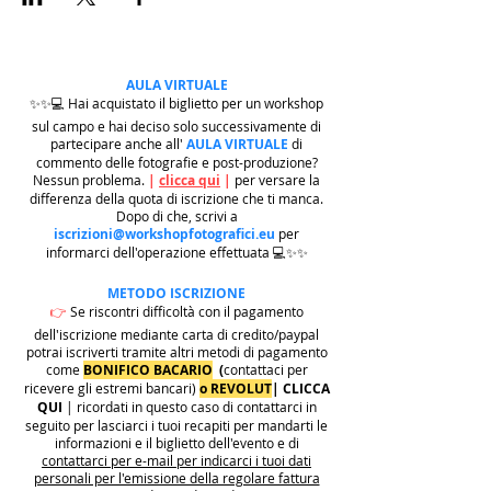
AULA VIRTUALE
✨✨💻 Hai acquistato il biglietto per un workshop
sul campo e hai deciso solo successivamente di
partecipare anche all'
AULA VIRTUALE
di
commento delle fotografie e post-produzione?
Nessun problema.
|
clicca qui
|
per versare la
differenza della quota di iscrizione che ti manca.
Dopo di che, scrivi a
iscrizioni@workshopfotografici.eu
per
informarci dell'operazione effettuata 💻✨✨
METODO ISCRIZIONE
👉
Se riscontri difficoltà con il pagamento
dell'iscrizione mediante carta di credito/paypal
potrai iscriverti tramite altri metodi di pagamento
come
BONIFICO BACARIO
(
contattaci per
ricevere gli estremi bancari)
o REVOLUT
|
CLICCA
QUI
| ricordati in questo caso di contattarci in
seguito per lasciarci i tuoi recapiti per mandarti le
informazioni e il biglietto dell'evento e di
contattarci per e-mail per indicarci i tuoi dati
personali per l'emissione della regolare fattura