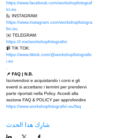
https://www.facebook.com/workshopfotograf
ici.eu 
🙋 INSTAGRAM: 
https://www.instagram.com/workshopfotogra
fici.eu
✉️ TELEGRAM: 
https://t.me/workshopfotografici 
📹 TIK TOK: 
https://www.tiktok.com/@workshopfotografic
i.eu
.
📌 FAQ | N.B.
Iscrivendosi e acquistando i corsi e gli 
eventi si accettano i termini per prendervi 
parte riportati nella Policy. Accedi alla 
sezione FAQ & POLICY per approfondire 
https://www.workshopfotografici.eu/faq
شارِك هذا الحدث