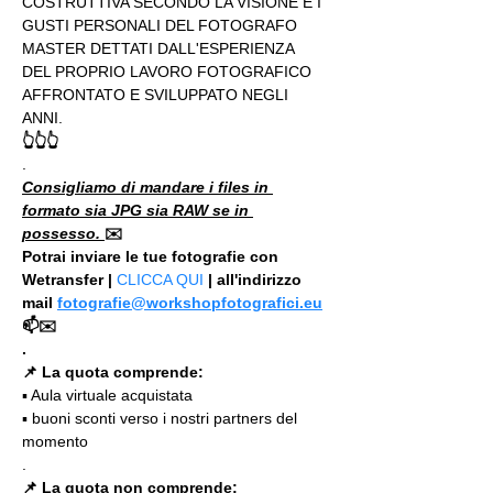
COSTRUTTIVA SECONDO LA VISIONE E I 
GUSTI PERSONALI DEL FOTOGRAFO 
MASTER DETTATI DALL'ESPERIENZA 
DEL PROPRIO LAVORO FOTOGRAFICO 
AFFRONTATO E SVILUPPATO NEGLI 
ANNI.
👆👆👆
.
Consigliamo di mandare i files in 
formato sia JPG sia RAW se in 
possesso. 
✉️
Potrai inviare le tue fotografie con 
Wetransfer | 
CLICCA QUI
 | all'indirizzo 
mail 
fotografie@workshopfotografici.eu
📫✉️
.
📌 La quota comprende:
▪️ Aula virtuale acquistata
▪️ buoni sconti verso i nostri partners del 
momento
.
📌 La quota non comprende: