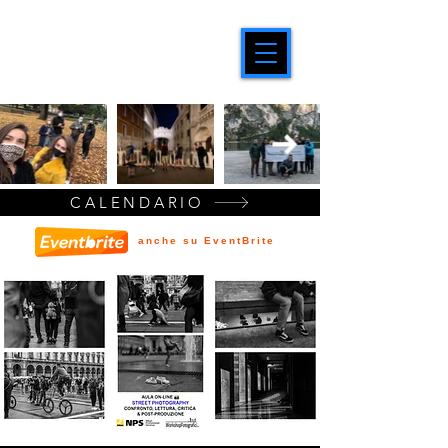
CALENDARIO
anche su EventBrite