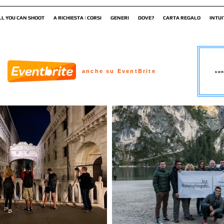
LL YOU CAN SHOOT
A RICHIESTA | CORSI
GENERI
DOVE?
CARTA REGALO
INTUI
anche su EventBrite
con