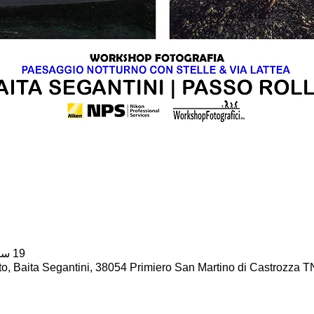
19 سبتمبر 2025، 7:00 م – 11:00 م
o, Baita Segantini, 38054 Primiero San Martino di Castrozza TN,