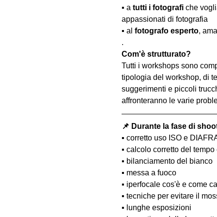
▪️ a 
tutti i fotografi
 che vogl
appassionati di fotografia
▪️ al 
fotografo esperto
, ama
.
Com'è strutturato?
Tutti i workshops sono comp
tipologia del workshop, di te
suggerimenti e piccoli trucc
affronteranno le varie probl
📌 Durante la fase di shoo
▪️ corretto uso ISO e DIAF
▪️ calcolo corretto del temp
▪️ bilanciamento del bianco
▪️ messa a fuoco
▪️ iperfocale cos'è e come ca
▪️ tecniche per evitare il m
▪️ lunghe esposizioni