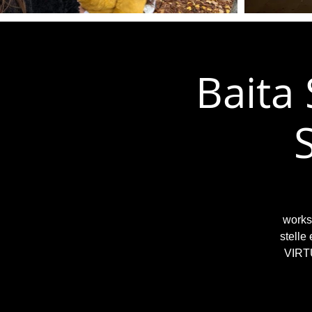
Baita 
S
worksh
stelle
VIRTU