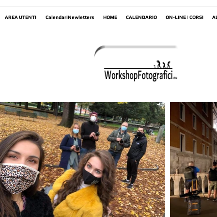
AREA UTENTI
CalendariNewletters
HOME
CALENDARIO
ON-LINE | CORSI
A