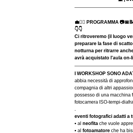
💼🚶‍♂️ PROGRAMMA 📷📅
👇👇
Ci ritroveremo (il luogo ver
preparare la fase di scatto
notturna per ritrarre anche
avrà acquistato l'aula on-
I WORKSHOP SONO ADATT
abbia necessità di approfond
compagnia di altri appassion
possesso di una macchina fo
fotocamera ISO-tempi-diaf
.
eventi fotografici adatti a tu
▪️ al 
neofita
 che vuole appre
▪️ al 
fotoamatore
 che ha bis