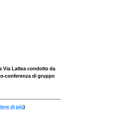
a Via Lattea condotto da 
eo-conferenza di gruppo 
dere di più
)