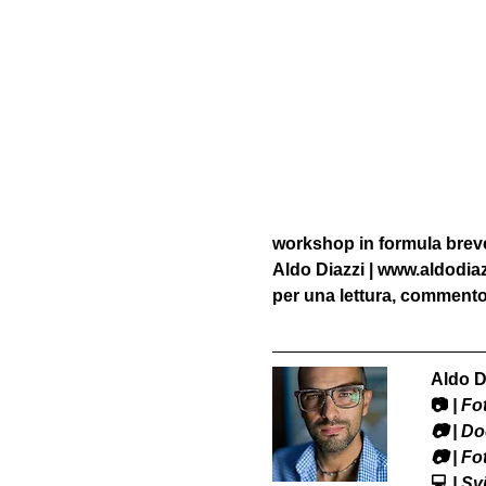
workshop in formula breve 
Aldo Diazzi | www.aldodia
per una lettura, commento 
Aldo D
📷
 | F
​📷 | 
📷 | F
💻
 | S