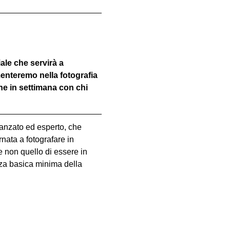
iale che servirà a 
menteremo nella fotografia 
ine in settimana con chi 
vanzato ed esperto, che 
nata a fotografare in 
e non quello di essere in 
za basica minima della 