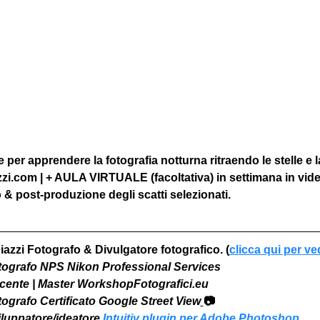
per apprendere la fotografia notturna ritraendo le stelle e l
zzi.com | + AULA VIRTUALE (facoltativa) in settimana in vid
& post-produzione degli scatti selezionati.
iazzi Fotografo & Divulgatore fotografico. (
clicca qui per ve
otografo NPS Nikon Professional Services
Docente | Master WorkshopFotografici.eu
otografo Certificato Google Street View
📷
viluppatore/ideatore 
Intuitiv plugin per Adobe Photoshop