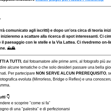

rà comunicato agli iscritti) e dopo un'ora circa di teoria iniz
 inizieremo a scattare alla ricerca di spot interessanti. Ci ci
 il paesaggio con le stelle e la Via Lattea. Ci rivedremo on-l
line. ⛰🌄
I A TUTTI
, dal fotoamatore alle prime armi, al fotografo più a
ire alcune tematiche o che solo desideri passare una bella gior
ati. Per partecipare 
NON SERVE ALCUN PREREQUISITO
, s
tografica evoluta (Mirrorless, Bridge o Reflex) e una conoscen
ramma.
tti 👇
ndere e scoprire "come si fa"
ogno di una "palestra" e di perfezionarsi