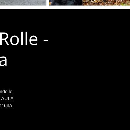
Rolle -
ea
endo le
 + AULA
er una