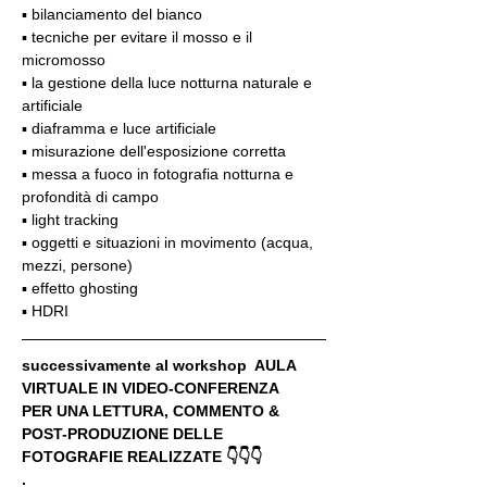
▪️ bilanciamento del bianco
▪️ tecniche per evitare il mosso e il 
micromosso
▪️ la gestione della luce notturna naturale e 
artificiale
▪️ diaframma e luce artificiale
▪️ misurazione dell'esposizione corretta
▪️ messa a fuoco in fotografia notturna e 
profondità di campo
▪️ light tracking
▪️ oggetti e situazioni in movimento (acqua, 
mezzi, persone)
▪️ effetto ghosting
▪️ HDRI
successivamente al workshop  AULA 
VIRTUALE IN VIDEO-CONFERENZA
PER UNA LETTURA, COMMENTO & 
POST-PRODUZIONE DELLE 
FOTOGRAFIE REALIZZATE 👇👇👇
.