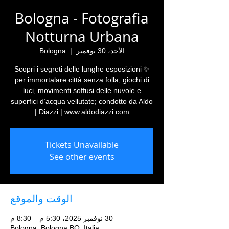
Bologna - Fotografia
Notturna Urbana
الأحد، 30 نوفمبر
  |  
Bologna
✨ Scopri i segreti delle lunghe esposizioni
per immortalare città senza folla, giochi di
luci, movimenti soffusi delle nuvole e
superfici d’acqua vellutate; condotto da Aldo
Diazzi | www.aldodiazzi.com |
Tickets Unavailable
See other events
الوقت والموقع
30 نوفمبر 2025، 5:30 م – 8:30 م
Bologna, Bologna BO, Italia