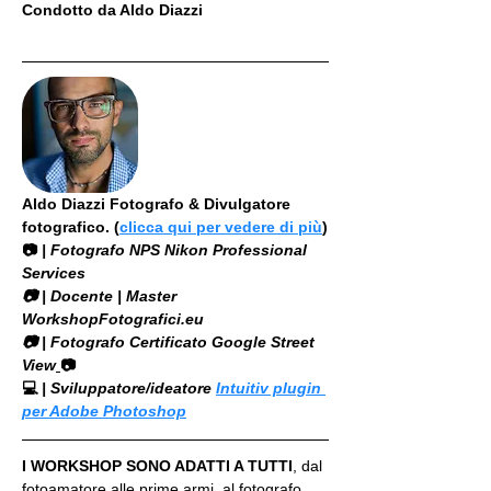
Condotto da Aldo Diazzi
Aldo Diazzi Fotografo & Divulgatore 
fotografico. (
clicca qui per vedere di più
)
📷
 | Fotografo NPS Nikon Professional 
Services
​📷 | Docente | Master 
WorkshopFotografici.eu
📷 | Fotografo Certificato Google Street 
View
📷
💻
 | Sviluppatore/ideatore 
Intuitiv plugin 
per Adobe Photoshop
I WORKSHOP SONO ADATTI A TUTTI
, dal 
fotoamatore alle prime armi, al fotografo 