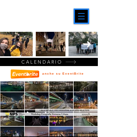
CALENDARIO
anche su EventBrite