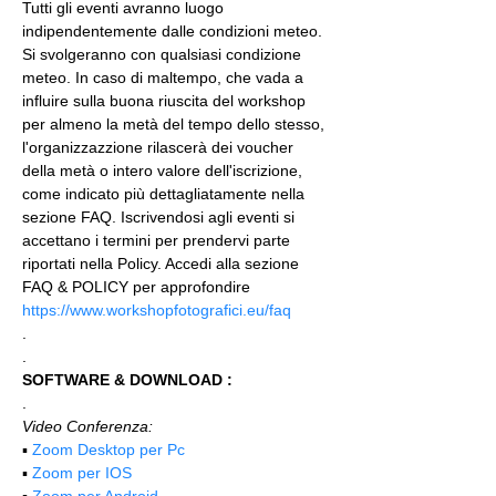
Tutti gli eventi avranno luogo 
indipendentemente dalle condizioni meteo. 
Si svolgeranno con qualsiasi condizione 
meteo. In caso di maltempo, che vada a 
influire sulla buona riuscita del workshop 
per almeno la metà del tempo dello stesso, 
l'organizzazzione rilascerà dei voucher 
della metà o intero valore dell'iscrizione, 
come indicato più dettagliatamente nella 
sezione FAQ. Iscrivendosi agli eventi si 
accettano i termini per prendervi parte 
riportati nella Policy. Accedi alla sezione 
FAQ & POLICY per approfondire 
https://www.workshopfotografici.eu/faq
.
.
SOFTWARE & DOWNLOAD :
.
Video Conferenza:
▪️ 
Zoom Desktop per Pc
▪️ 
Zoom per IOS
▪️ 
Zoom per Android