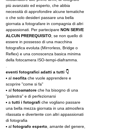
più avanzato ed esperto, che abbia 
necessità di approfondire alcune tematiche 
o che solo desideri passare una bella 
giornata a fotografare in compagnia di altri 
appassionati. Per partecipare 
NON SERVE 
ALCUN PREREQUISITO
, se non quello di 
essere in possesso di una macchina 
fotografica evoluta (Mirrorless, Bridge o 
Reflex) e una conoscenza basica minima 
della fotocamera ISO-tempi-diaframma.
.
eventi fotografici adatti a tutti 👇
▪️ al 
neofita
 che vuole apprendere e 
scoprire "come si fa"
▪️ al 
fotoamatore
 che ha bisogno di una 
"palestra" e di perfezionarsi
▪️ a 
tutti i fotografi
 che vogliano passare 
una bella mezza giornata in una atmosfera 
rilassata e divertente con altri appassionati 
di fotografia
▪️ al 
fotografo esperto
, amante del genere, 