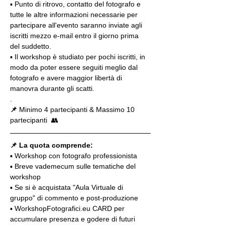
▪️ Punto di ritrovo, contatto del fotografo e 
tutte le altre informazioni necessarie per 
partecipare all'evento saranno inviate agli 
iscritti mezzo e-mail entro il giorno prima 
del suddetto.
▪️ Il workshop è studiato per pochi iscritti, in 
modo da poter essere seguiti meglio dal 
fotografo e avere maggior libertà di 
manovra durante gli scatti.
.
📌
 Minimo 4 partecipanti & Massimo 10 
partecipanti  👥
📌 La quota comprende:
▪️ Workshop con fotografo professionista
▪️ Breve vademecum sulle tematiche del 
workshop
▪️ Se si è acquistata "Aula Virtuale di 
gruppo" di commento e post-produzione
▪️ WorkshopFotografici.eu CARD per 
accumulare presenza e godere di futuri 