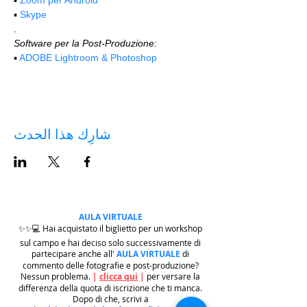
▪️ 
Skype
.
Software per la Post-Produzione:
▪️ 
ADOBE Lightroom & Photoshop
شارِك هذا الحدث
AULA VIRTUALE
✨✨💻 Hai acquistato il biglietto per un workshop
sul campo e hai deciso solo successivamente di
partecipare anche all'
AULA VIRTUALE
di
commento delle fotografie e post-produzione?
Nessun problema.
|
clicca qui
|
per versare la
differenza della quota di iscrizione che ti manca.
Dopo di che, scrivi a