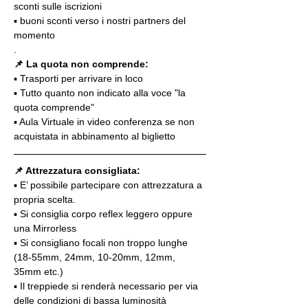
sconti sulle iscrizioni
▪️ buoni sconti verso i nostri partners del 
momento
.
📌 La quota non comprende:
▪️ Trasporti per arrivare in loco
▪️ Tutto quanto non indicato alla voce "la 
quota comprende"
▪️ Aula Virtuale in video conferenza se non 
acquistata in abbinamento al biglietto
📌 Attrezzatura consigliata:
▪️ E’ possibile partecipare con attrezzatura a 
propria scelta.
▪️ Si consiglia corpo reflex leggero oppure 
una Mirrorless
▪️ Si consigliano focali non troppo lunghe 
(18-55mm, 24mm, 10-20mm, 12mm, 
35mm etc.)
▪️ Il treppiede si renderà necessario per via 
delle condizioni di bassa luminosità