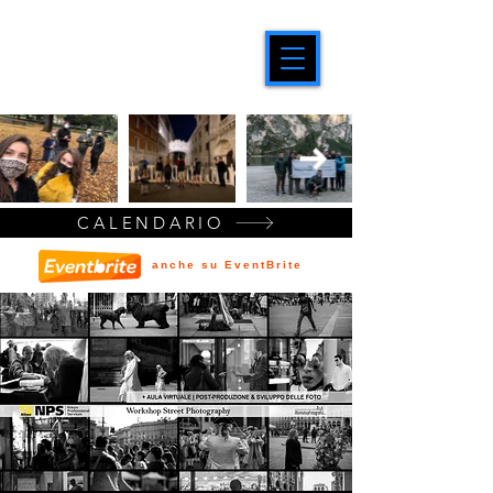
CALENDARIO
anche su EventBrite