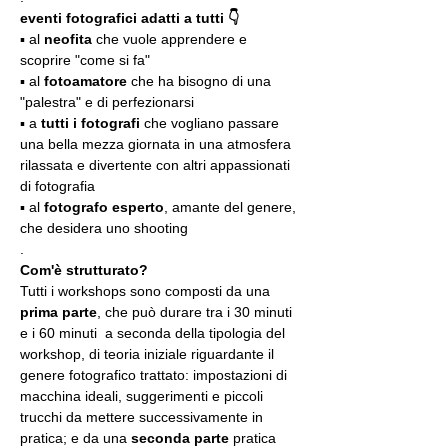
eventi fotografici adatti a tutti 👇
▪️ al 
neofita
 che vuole apprendere e 
scoprire "come si fa"
▪️ al 
fotoamatore
 che ha bisogno di una 
"palestra" e di perfezionarsi
▪️ a 
tutti i fotografi
 che vogliano passare 
una bella mezza giornata in una atmosfera 
rilassata e divertente con altri appassionati 
di fotografia
▪️ al 
fotografo esperto
, amante del genere, 
che desidera uno shooting
.
Com'è strutturato?
Tutti i workshops sono composti da una 
prima parte
, che può durare tra i 30 minuti 
e i 60 minuti  a seconda della tipologia del 
workshop, di teoria iniziale riguardante il 
genere fotografico trattato: impostazioni di 
macchina ideali, suggerimenti e piccoli 
trucchi da mettere successivamente in 
pratica; e da una 
seconda parte
 pratica 