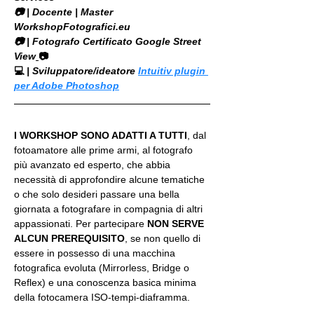
​📷 | Docente | Master 
WorkshopFotografici.eu
📷 | Fotografo Certificato Google Street 
View
📷
💻
 | Sviluppatore/ideatore 
Intuitiv plugin 
per Adobe Photoshop
I WORKSHOP SONO ADATTI A TUTTI
, dal 
fotoamatore alle prime armi, al fotografo 
più avanzato ed esperto, che abbia 
necessità di approfondire alcune tematiche 
o che solo desideri passare una bella 
giornata a fotografare in compagnia di altri 
appassionati. Per partecipare 
NON SERVE 
ALCUN PREREQUISITO
, se non quello di 
essere in possesso di una macchina 
fotografica evoluta (Mirrorless, Bridge o 
Reflex) e una conoscenza basica minima 
della fotocamera ISO-tempi-diaframma.
.