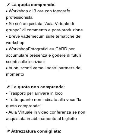
📌 La quota comprende:
▪️ Workshop di 3 ore con fotografo 
professionista
▪️ Se si è acquistata "Aula Virtuale di 
gruppo" di commento e post-produzione
▪️ Breve vademecum sulle tematiche del 
workshop
▪️ WorkshopFotografici.eu CARD per 
accumulare presenza e godere di futuri 
sconti sulle iscrizioni
▪️ buoni sconti verso i nostri partners del 
momento
.
📌 La quota non comprende:
▪️ Trasporti per arrivare in loco
▪️ Tutto quanto non indicato alla voce "la 
quota comprende"
▪️ Aula Virtuale in video conferenza se non 
acquistata in abbinamento al biglietto
.
📌 Attrezzatura consigliata: