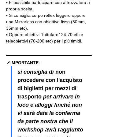
▪️ E’ possibile partecipare con attrezzatura a 
propria scelta.
▪️ Si consiglia corpo reflex leggero oppure 
una Mirrorless con obiettivo fisso (50mm, 
35mm etc).
▪️ Oppure obiettivi “tuttofare” 24-70 etc e 
teleobiettivi (70-200 etc) per i più timidi.
📌IMPORTANTE: 
si consiglia di 
non 
procedere con l'acquisto 
di biglietti per mezzi di 
trasporto
 per arrivare in 
loco e alloggi finché non 
vi sarà data la conferma 
da parte nostra che il 
workshop avrà raggiunto 