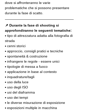
dove si affronteranno le varie 
problematiche che si possono presentare 
durante la fase di scatto.
📌 Durante la fase di shooting si 
approfondiranno le seguenti tematiche:
▪️ tipo di attrezzatura adatta alla fotografia di 
strada
▪️ cenni storici
▪️ approccio, consigli pratici e tecniche
▪️ spontaneità & costruzione
▪️ infrangere le regole - essere unici
▪️ tipologie di messa a fuoco
▪️ applicazione in base al contesto
▪️ inquadrature/tagli
▪️ uso della luce
▪️ uso degli ISO
▪️ usi del diaframma
▪️ uso dei tempi
▪️ le diverse misurazione di esposizione
▪️ esposizioni multiple in macchina