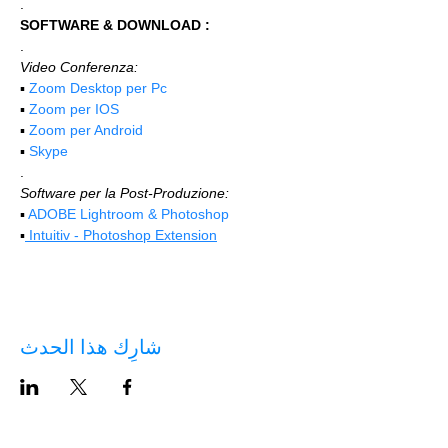
.
SOFTWARE & DOWNLOAD :
.
Video Conferenza:
▪️ 
Zoom Desktop per Pc
▪️ 
Zoom per IOS
▪️ 
Zoom per Android
▪️ 
Skype
.
Software per la Post-Produzione:
▪️ 
ADOBE Lightroom & Photoshop
▪️
 Intuitiv - Photoshop Extension
شارِك هذا الحدث