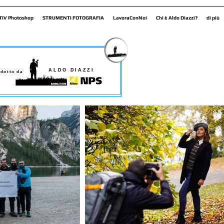
TIV Photoshop
STRUMENTI FOTOGRAFIA
LavoraConNoi
Chi è Aldo Diazzi?
di più
ALDO DIAZZI
dotto da