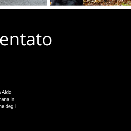
ientato
a Aldo
mana in
ne degli