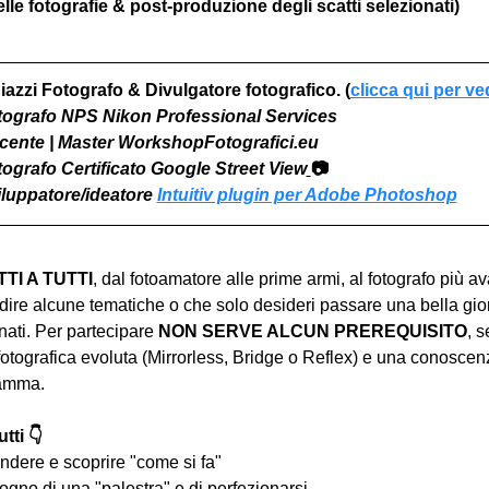
le fotografie & post-produzione degli scatti selezionati)
iazzi Fotografo & Divulgatore fotografico. (
clicca qui per ve
otografo NPS Nikon Professional Services
Docente | Master WorkshopFotografici.eu
otografo Certificato Google Street View
📷
viluppatore/ideatore 
Intuitiv plugin per Adobe Photoshop
I A TUTTI
, dal fotoamatore alle prime armi, al fotografo più a
ire alcune tematiche o che solo desideri passare una bella gior
ati. Per partecipare 
NON SERVE ALCUN PREREQUISITO
, s
tografica evoluta (Mirrorless, Bridge o Reflex) e una conoscen
ramma.
tti 👇
ndere e scoprire "come si fa"
ogno di una "palestra" e di perfezionarsi