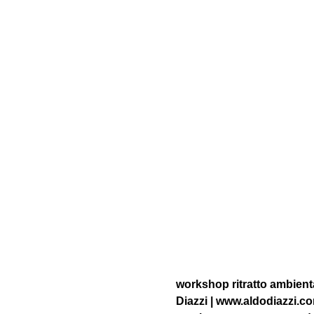
workshop ritratto ambienta
Diazzi | www.aldodiazzi.c