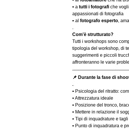
▪️ a 
tutti i fotografi
 che vogl
appassionati di fotografia
▪️ al 
fotografo esperto
, ama
.
Com'è strutturato?
Tutti i workshops sono comp
tipologia del workshop, di te
suggerimenti e piccoli trucc
affronteranno le varie probl
📌 Durante la fase di shoo
.
▪️ Psicologia del ritratto: 
▪️ Attrezzatura ideale
▪️ Posizione del tronco, bra
▪️ Mettere in relazione il so
▪️ Tipi di inquadrature e tagli
▪️ Punto di inquadratura e pr