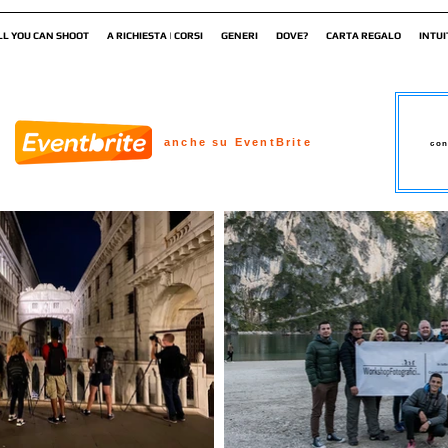
LL YOU CAN SHOOT
A RICHIESTA | CORSI
GENERI
DOVE?
CARTA REGALO
INTUI
anche su EventBrite
con