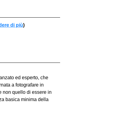
dere di più
)
vanzato ed esperto, che 
nata a fotografare in 
e non quello di essere in 
za basica minima della 