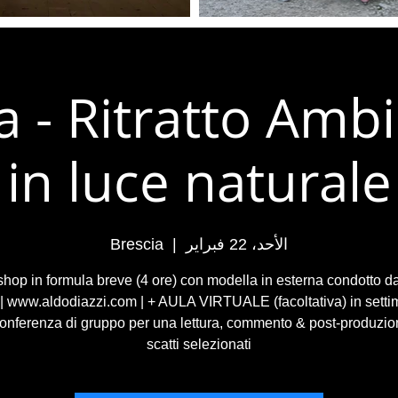
a - Ritratto Amb
in luce naturale
الأحد، 22 فبراير
  |  
Brescia
hop in formula breve (4 ore) con modella in esterna condotto d
 | www.aldodiazzi.com | + AULA VIRTUALE (facoltativa) in setti
onferenza di gruppo per una lettura, commento & post-produzio
scatti selezionati