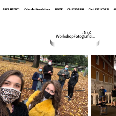
AREA UTENTI
CalendariNewletters
HOME
CALENDARIO
ON-LINE | CORSI
A