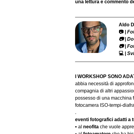
una lettura e commento del
Aldo D
📷
 | F
​📷 | 
📷 | F
💻
 | S
I WORKSHOP SONO ADATT
abbia necessità di approfond
compagnia di altri appassion
possesso di una macchina fo
fotocamera ISO-tempi-diaf
.
eventi fotografici adatti a tu
▪️ al 
neofita
 che vuole appre
▪️ al 
fotoamatore
 che ha bis