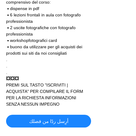
comprensivo del corso:
 ▪️ dispense in pdf
 ▪️ 6 lezioni frontali in aula con fotografo 
professionista
 ▪️ 2 uscite fotografiche con fotografo 
professionista
 ▪️ workshopfotografici card
 ▪️ buono da utilizzare per gli acquisti dei 
prodotti sui siti da noi consigliati
.
.
.
💥💥💥
PREMI SUL TASTO "ISCRIVITI | 
ACQUISTA" PER COMPILARE IL FORM 
PER LA RICHIESTA INFORMAZIONI 
SENZA NESSUN IMPEGNO
أرِسل ردًا من فضلك