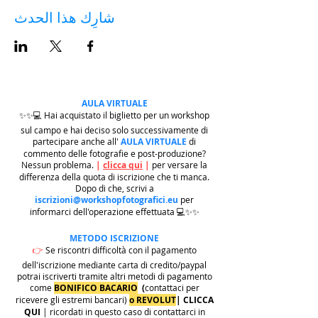
شارِك هذا الحدث
AULA VIRTUALE
✨✨💻 Hai acquistato il biglietto per un workshop
sul campo e hai deciso solo successivamente di
partecipare anche all'
AULA VIRTUALE
di
commento delle fotografie e post-produzione?
Nessun problema.
|
clicca qui
|
per versare la
differenza della quota di iscrizione che ti manca.
Dopo di che, scrivi a
iscrizioni@workshopfotografici.eu
per
informarci dell'operazione effettuata 💻✨✨
METODO ISCRIZIONE
👉
Se riscontri difficoltà con il pagamento
dell'iscrizione mediante carta di credito/paypal
potrai iscriverti tramite altri metodi di pagamento
come
BONIFICO BACARIO
(
contattaci per
ricevere gli estremi bancari)
o REVOLUT
|
CLICCA
QUI
| ricordati in questo caso di contattarci in