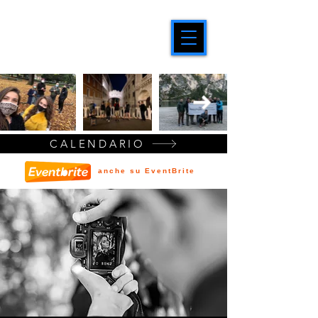
CALENDARIO
anche su EventBrite