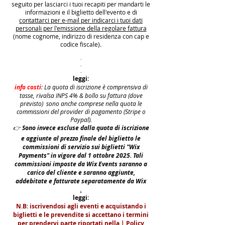
seguito per lasciarci i tuoi recapiti per mandarti le
informazioni e il biglietto dell'evento e di
contattarci per e-mail per indicarci i tuoi dati
personali per l'emissione della regolare fattura
(nome cognome, indirizzo di residenza con cap e
codice fiscale).
.
.
.
leggi:
info costi
: La quota di iscrizione è comprensiva di
tasse, rivalsa INPS 4% & bollo su fattura (dove
previsto) sono anche comprese nella quota le
commissioni del provider di pagamento (Stripe o
Paypal).
👉
S
ono invece escluse dalla quota di iscrizione
e aggiunte al prezzo finale del biglietto le
commissioni di servizio sui biglietti "Wix
Payments" in vigore dal 1 ottobre 2025. Tali
commissioni imposte da Wix Events saranno a
carico del cliente e saranno aggiunte,
addebitate e fatturate separatamente da Wix
.
leggi:
N.B: iscrivendosi agli eventi e acquistando i
biglietti e le prevendite si accettano i termini
per prendervi parte riportati nella | Policy