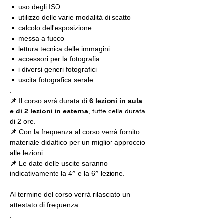
 ▪️  uso degli ISO
 ▪️  utilizzo delle varie modalità di scatto
 ▪️  calcolo dell'esposizione
 ▪️  messa a fuoco
 ▪️  lettura tecnica delle immagini
 ▪️  accessori per la fotografia
 ▪️  i diversi generi fotografici
 ▪️  uscita fotografica serale
.
📌
 Il corso avrà durata di 
6 lezioni in aula 
e di 2 lezioni in esterna
, tutte della durata 
di 2 ore.
📌
 Con la frequenza al corso verrà fornito 
materiale didattico per un miglior approccio 
alle lezioni.
📌 
Le date delle uscite saranno 
indicativamente la 4^ e la 6^ lezione.
.
Al termine del corso verrà rilasciato un 
attestato di frequenza.
.