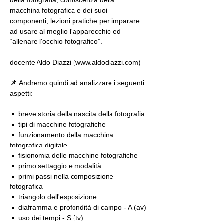
della fotografia, conoscenza della 
macchina fotografica e dei suoi 
componenti, lezioni pratiche per imparare 
ad usare al meglio l'apparecchio ed 
“allenare l'occhio fotografico”.
docente Aldo Diazzi (www.aldodiazzi.com)
📌 
Andremo quindi ad analizzare i seguenti 
aspetti:
 ▪️  breve storia della nascita della fotografia
 ▪️  tipi di macchine fotografiche
 ▪️  funzionamento della macchina 
fotografica digitale
 ▪️  fisionomia delle macchine fotografiche
 ▪️  primo settaggio e modalità
 ▪️  primi passi nella composizione 
fotografica
 ▪️  triangolo dell'esposizione
 ▪️  diaframma e profondità di campo - A (av)
 ▪️  uso dei tempi - S (tv)