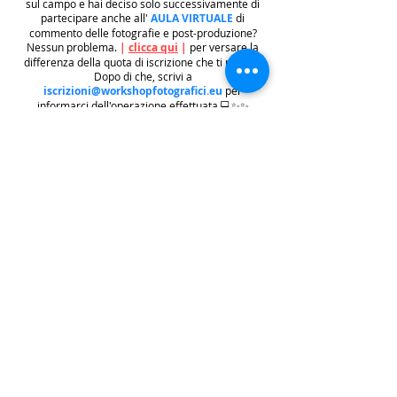
sul campo e hai deciso solo successivamente di
partecipare anche all'
AULA VIRTUALE
di
commento delle fotografie e post-produzione?
Nessun problema.
|
clicca qui
|
per versare la
differenza della quota di iscrizione che ti manca.
Dopo di che, scrivi a
iscrizioni@workshopfotografici.eu
per
informarci dell'operazione effettuata 💻✨✨
METODO ISCRIZIONE
👉
Se riscontri difficoltà con il pagamento
dell'iscrizione mediante carta di credito/paypal
potrai iscriverti tramite altri metodi di pagamento
come
BONIFICO BACARIO
(
contattaci per
ricevere gli estremi bancari)
o REVOLUT
|
CLICCA
QUI
| ricordati in questo caso di contattarci in
seguito per lasciarci i tuoi recapiti per mandarti le
informazioni e il biglietto dell'evento e di
contattarci per e-mail per indicarci i tuoi dati
personali per l'emissione della regolare fattura
(nome cognome, indirizzo di residenza con cap e
codice fiscale).
.
.
.
leggi:
info costi
: La quota di iscrizione è comprensiva di