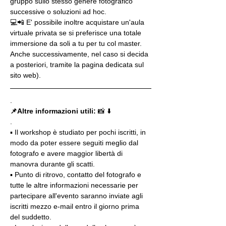
gruppo sullo stesso genere fotografico 
successive o soluzioni ad hoc.
💻📲 E' possibile inoltre acquistare un'aula 
virtuale privata se si preferisce una totale 
immersione da soli a tu per tu col master. 
Anche successivamente, nel caso si decida 
a posteriori, tramite la pagina dedicata sul 
sito web).
.
📌Altre informazioni utili: 
📸 ⬇️
.
▪️ Il workshop è studiato per pochi iscritti, in 
modo da poter essere seguiti meglio dal 
fotografo e avere maggior libertà di 
manovra durante gli scatti.
▪️ Punto di ritrovo, contatto del fotografo e 
tutte le altre informazioni necessarie per 
partecipare all'evento saranno inviate agli 
iscritti mezzo e-mail entro il giorno prima 
del suddetto.