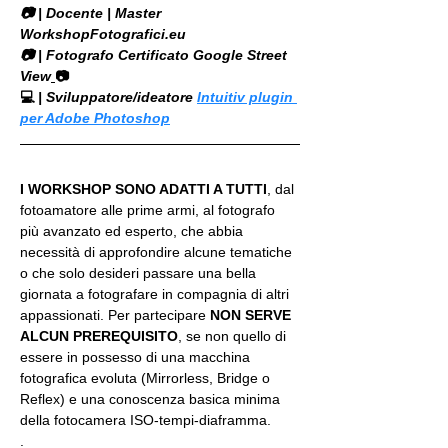
​📷 | Docente | Master 
WorkshopFotografici.eu
📷 | Fotografo Certificato Google Street 
View
📷
💻
 | Sviluppatore/ideatore 
Intuitiv plugin 
per Adobe Photoshop
I WORKSHOP SONO ADATTI A TUTTI
, dal 
fotoamatore alle prime armi, al fotografo 
più avanzato ed esperto, che abbia 
necessità di approfondire alcune tematiche 
o che solo desideri passare una bella 
giornata a fotografare in compagnia di altri 
appassionati. Per partecipare 
NON SERVE 
ALCUN PREREQUISITO
, se non quello di 
essere in possesso di una macchina 
fotografica evoluta (Mirrorless, Bridge o 
Reflex) e una conoscenza basica minima 
della fotocamera ISO-tempi-diaframma.
.