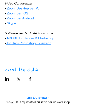
Video Conferenza:
▪️ 
Zoom Desktop per Pc
▪️ 
Zoom per IOS
▪️ 
Zoom per Android
▪️ 
Skype
.
Software per la Post-Produzione:
▪️ 
ADOBE Lightroom & Photoshop
▪️
 Intuitiv - Photoshop Extension
شارِك هذا الحدث
AULA VIRTUALE
✨✨💻 Hai acquistato il biglietto per un workshop