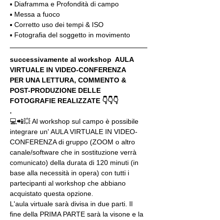
▪️ Diaframma e Profondità di campo
▪️ Messa a fuoco
▪️ Corretto uso dei tempi & ISO
▪️ Fotografia del soggetto in movimento
successivamente al workshop  AULA 
VIRTUALE IN VIDEO-CONFERENZA
PER UNA LETTURA, COMMENTO & 
POST-PRODUZIONE DELLE 
FOTOGRAFIE REALIZZATE 👇👇👇
.
💻📲💥 Al workshop sul campo è possibile 
integrare un' AULA VIRTUALE IN VIDEO-
CONFERENZA di gruppo (ZOOM o altro 
canale/software che in sostituzione verrà 
comunicato) della durata di 120 minuti (in 
base alla necessità in opera) con tutti i 
partecipanti al workshop che abbiano 
acquistato questa opzione.
L'aula virtuale sarà divisa in due parti. Il 
fine della PRIMA PARTE sarà la visone e la 