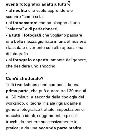
eventi fotografici adatti a tutti 👇
▪️ al 
neofita
 che vuole apprendere e 
scoprire "come si fa"
▪️ al 
fotoamatore
 che ha bisogno di una 
"palestra" e di perfezionarsi
▪️ a 
tutti i fotografi
 che vogliano passare 
una bella mezza giornata in una atmosfera 
rilassata e divertente con altri appassionati 
di fotografia
▪️ al 
fotografo esperto
, amante del genere, 
che desidera uno shooting
.
Com'è strutturato?
Tutti i workshops sono composti da una 
prima parte
, che può durare tra i 30 minuti 
e i 60 minuti  a seconda della tipologia del 
workshop, di teoria iniziale riguardante il 
genere fotografico trattato: impostazioni di 
macchina ideali, suggerimenti e piccoli 
trucchi da mettere successivamente in 
pratica; e da una 
seconda parte
 pratica 