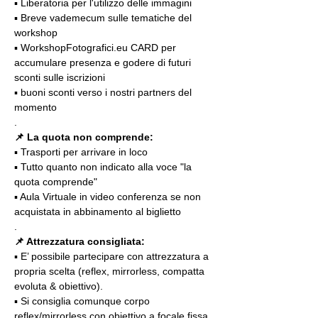
▪️ Liberatoria per l'utilizzo delle immagini
▪️ Breve vademecum sulle tematiche del 
workshop
▪️ WorkshopFotografici.eu CARD per 
accumulare presenza e godere di futuri 
sconti sulle iscrizioni
▪️ buoni sconti verso i nostri partners del 
momento
.
📌
La quota non comprende:
▪️ Trasporti per arrivare in loco
▪️ Tutto quanto non indicato alla voce "la 
quota comprende"
▪️ Aula Virtuale in video conferenza se non 
acquistata in abbinamento al biglietto
.
📌 Attrezzatura consigliata:
▪️ E’ possibile partecipare con attrezzatura a 
propria scelta (reflex, mirrorless, compatta 
evoluta & obiettivo).
▪️ Si consiglia comunque corpo 
reflex/mirrorless con obiettivo a focale fissa 