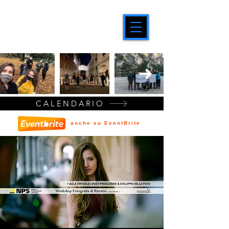
CALENDARIO
anche su EventBrite