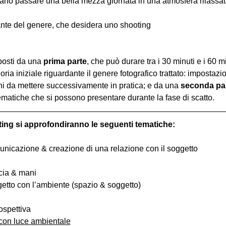
iano passare una bella mezza giornata in una atmosfera rilassata 
nte del genere, che desidera uno shooting
osti da una 
prima parte
, che può durare tra i 30 minuti e i 60 m
oria iniziale riguardante il genere fotografico trattato: impostazi
hi da mettere successivamente in pratica; e da una 
seconda pa
ematiche che si possono presentare durante la fase di scatto.
ting si approfondiranno le seguenti tematiche:
comunicazione & creazione di una relazione con il soggetto
ccia & mani
ggetto con l’ambiente (spazio & soggetto)
ospettiva
 con luce ambientale