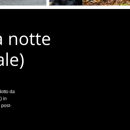
a notte
le)
dotto da
) in
 post-