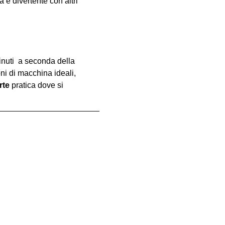
e divertente con altri 
inuti  a seconda della 
oni di macchina ideali, 
rte
 pratica dove si 