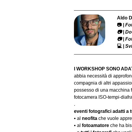
Aldo D
📷
 | F
​📷 | 
📷 | F
💻
 | S
I WORKSHOP SONO ADATT
abbia necessità di approfond
compagnia di altri appassion
possesso di una macchina fo
fotocamera ISO-tempi-diaf
.
eventi fotografici adatti a tu
▪️ al 
neofita
 che vuole appre
▪️ al 
fotoamatore
 che ha bis