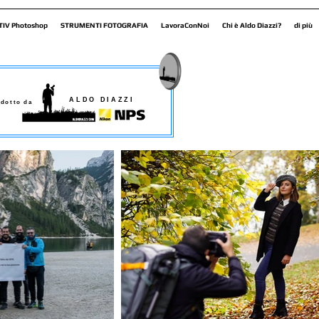
TIV Photoshop
STRUMENTI FOTOGRAFIA
LavoraConNoi
Chi è Aldo Diazzi?
di più
ALDO DIAZZI
dotto da