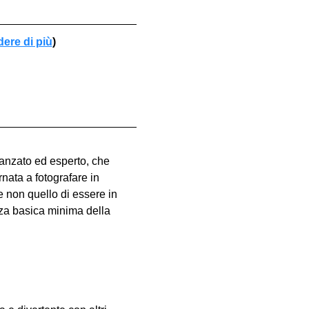
dere di più
)
vanzato ed esperto, che 
nata a fotografare in 
e non quello di essere in 
za basica minima della 