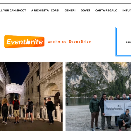
LL YOU CAN SHOOT
A RICHIESTA | CORSI
GENERI
DOVE?
CARTA REGALO
INTUI
anche su EventBrite
con