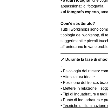
▪️ a 
tutti i fotografi
 che vogl
appassionati di fotografia
▪️ al 
fotografo esperto
, ama
.
Com'è strutturato?
Tutti i workshops sono comp
tipologia del workshop, di te
suggerimenti e piccoli trucc
affronteranno le varie probl
📌 Durante la fase di shoo
.
▪️ Psicologia del ritratto: 
▪️ Attrezzatura ideale
▪️ Posizione del tronco, bra
▪️ Mettere in relazione il so
▪️ Tipi di inquadrature e tagli
▪️ Punto di inquadratura e pr
▪️ 
Tecniche di illuminazione