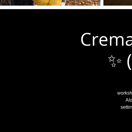
Crema 
✨ 
worksho
Ald
setti