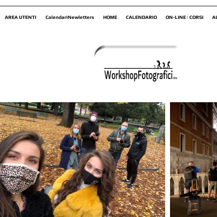
AREA UTENTI
CalendariNewletters
HOME
CALENDARIO
ON-LINE | CORSI
A