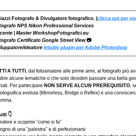
iazzi Fotografo & Divulgatore fotografico. (
clicca qui per ve
otografo NPS Nikon Professional Services
Docente | Master WorkshopFotografici.eu
otografo Certificato Google Street View
📷
viluppatore/ideatore 
Intuitiv plugin per Adobe Photoshop
I A TUTTI
, dal fotoamatore alle prime armi, al fotografo più a
ire alcune tematiche o che solo desideri passare una bella gior
ati. Per partecipare 
NON SERVE ALCUN PREREQUISITO
, s
tografica evoluta (Mirrorless, Bridge o Reflex) e una conoscen
ramma.
tti 👇
ndere e scoprire "come si fa"
ogno di una "palestra" e di perfezionarsi