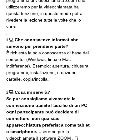
programma di videochiamata Zoom che 
utilizzeremo per la videochiamata ha 
questa funzione; in questo modo potrai 
rivedere la lezione tutte le volte che lo 
vorrai.
.
ℹ 💻 
Che conoscenze informatiche 
servono per prendervi parte?
È richiesta la sola conoscenza di base del 
computer (Windows, linux o Mac 
indifferente). Esempio: apertura, chiusura 
programmi, installazione, creazione 
cartelle, copia/incolla.
.
ℹ 💻 
Cosa mi servirà?
Se pur consigliamo vivamente la 
connessione tramite l'ausilio di un PC 
ogni partecipante può decidere di 
connettersi con qualsiasi 
apparecchiatura preferisca come tablet 
o smartphone.
 Useremo per la 
videochiamata il software ZOOM . Ti 