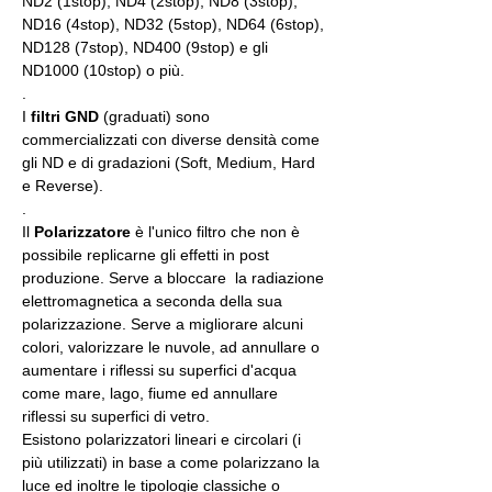
ND2 (1stop), ND4 (2stop), ND8 (3stop), 
ND16 (4stop), ND32 (5stop), ND64 (6stop), 
ND128 (7stop), ND400 (9stop) e gli 
ND1000 (10stop) o più.
.
I 
filtri GND
 (graduati) sono 
commercializzati con diverse densità come 
gli ND e di gradazioni (Soft, Medium, Hard 
e Reverse).
.
Il 
Polarizzatore
 è l'unico filtro che non è 
possibile replicarne gli effetti in post 
produzione. Serve a bloccare  la radiazione 
elettromagnetica a seconda della sua 
polarizzazione. Serve a migliorare alcuni 
colori, valorizzare le nuvole, ad annullare o 
aumentare i riflessi su superfici d'acqua 
come mare, lago, fiume ed annullare 
riflessi su superfici di vetro.
Esistono polarizzatori lineari e circolari (i 
più utilizzati) in base a come polarizzano la 
luce ed inoltre le tipologie classiche o 