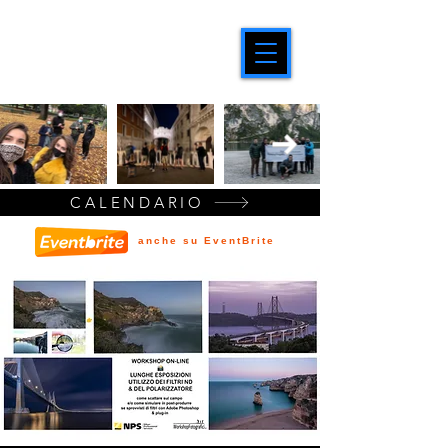
CALENDARIO
anche su EventBrite