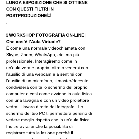
LUNGA ESPOSIZIONE CHE SI OTTIENE 
CON QUESTI FILTRI IN 
POSTPRODUZIONE
💥
.
.
ℹ 
WORKSHOP FOTOGRAFIA ON-LINE 
| 
Che cos’è l’Aula Virtuale?
È come una normale videochiamata con 
Skype, Zoom, WhatsApp, etc. ma più 
professionale. Interagiremo come in 
un'aula vera e propria; oltre a vedersi con 
l'ausilio di una webcam e a sentirsi con 
l'ausilio di un microfono, il master/docente 
condividerà con te lo schermo del proprio 
computer e così come avviene in aula fisica 
con una lavagna e con un video proiettore 
vedrai il lavoro diretto del fotografo.  Lo 
schermo del tuo PC ti permetterà persino di 
vedere meglio rispetto che in un'aula fisica. 
Inoltre avrai anche la possibilità di 
registrare tutta la lezione perché il 