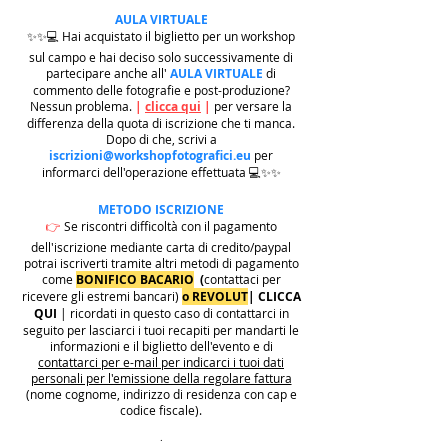
AULA VIRTUALE
✨✨💻 Hai acquistato il biglietto per un workshop
sul campo e hai deciso solo successivamente di
partecipare anche all'
AULA VIRTUALE
di
commento delle fotografie e post-produzione?
Nessun problema.
|
clicca qui
|
per versare la
differenza della quota di iscrizione che ti manca.
Dopo di che, scrivi a
iscrizioni@workshopfotografici.eu
per
informarci dell'operazione effettuata 💻✨✨
METODO ISCRIZIONE
👉
Se riscontri difficoltà con il pagamento
dell'iscrizione mediante carta di credito/paypal
potrai iscriverti tramite altri metodi di pagamento
come
BONIFICO BACARIO
(
contattaci per
ricevere gli estremi bancari)
o REVOLUT
|
CLICCA
QUI
| ricordati in questo caso di contattarci in
seguito per lasciarci i tuoi recapiti per mandarti le
informazioni e il biglietto dell'evento e di
contattarci per e-mail per indicarci i tuoi dati
personali per l'emissione della regolare fattura
(nome cognome, indirizzo di residenza con cap e
codice fiscale).
.