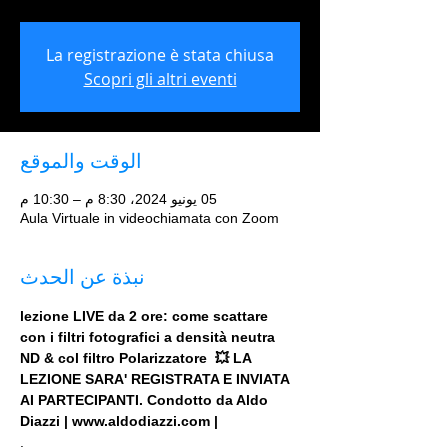
La registrazione è stata chiusa
Scopri gli altri eventi
الوقت والموقع
05 يونيو 2024، 8:30 م – 10:30 م
Aula Virtuale in videochiamata con Zoom
نبذة عن الحدث
lezione LIVE da 2 ore: come scattare 
con i filtri fotografici a densità neutra 
ND & col filtro Polarizzatore  💥 LA 
LEZIONE SARA' REGISTRATA E INVIATA 
AI PARTECIPANTI. Condotto da Aldo 
Diazzi | www.aldodiazzi.com |
.