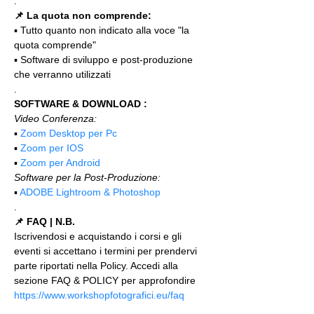
.
📌 La quota non comprende:
▪️ Tutto quanto non indicato alla voce "la 
quota comprende"
▪️ Software di sviluppo e post-produzione 
che verranno utilizzati
.
SOFTWARE & DOWNLOAD :
Video Conferenza:
▪️ 
Zoom Desktop per Pc
▪️ 
Zoom per IOS
▪️ 
Zoom per Android
Software per la Post-Produzione:
▪️ 
ADOBE Lightroom & Photoshop
.
📌 FAQ | N.B.
Iscrivendosi e acquistando i corsi e gli 
eventi si accettano i termini per prendervi 
parte riportati nella Policy. Accedi alla 
sezione FAQ & POLICY per approfondire 
https://www.workshopfotografici.eu/faq