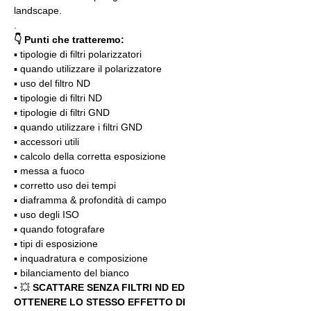
landscape.
.
👇 Punti che tratteremo:
▪️ tipologie di filtri polarizzatori
▪️ quando utilizzare il polarizzatore
▪️ uso del filtro ND
▪️ tipologie di filtri ND
▪️ tipologie di filtri GND
▪️ quando utilizzare i filtri GND
▪️ accessori utili
▪️ calcolo della corretta esposizione
▪️ messa a fuoco
▪️ corretto uso dei tempi
▪️ diaframma & profondità di campo
▪️ uso degli ISO
▪️ quando fotografare
▪️ tipi di esposizione
▪️ inquadratura e composizione
▪️ bilanciamento del bianco
▪️ 
💥 
SCATTARE SENZA FILTRI ND ED 
OTTENERE LO STESSO EFFETTO DI 