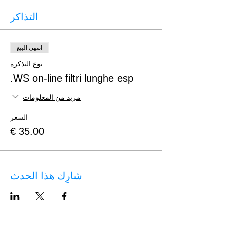
التذاكر
انتهى البيع
نوع التذكرة
WS on-line filtri lunghe esp.
مزيد من المعلومات
السعر
شارِك هذا الحدث