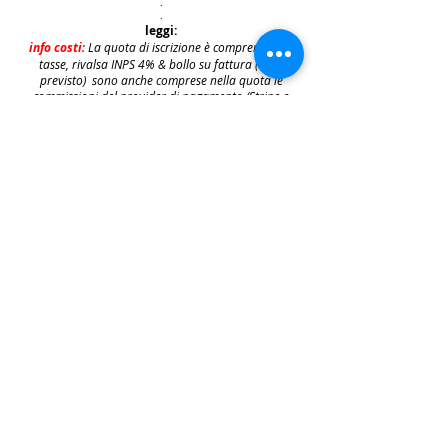
.
.
leggi:
info costi
: La quota di iscrizione è comprensiva di
tasse, rivalsa INPS 4% & bollo su fattura (dove
previsto) sono anche comprese nella quota le
commissioni del provider di pagamento (Stripe o
Paypal).
👉
S
ono invece escluse dalla quota di iscrizione
e aggiunte al prezzo finale del biglietto le
commissioni di servizio sui biglietti "Wix
Payments" in vigore dal 1 ottobre 2025. Tali
commissioni imposte da Wix Events saranno a
carico del cliente e saranno aggiunte,
addebitate e fatturate separatamente da Wix
.
leggi:
N.B: iscrivendosi agli eventi e acquistando i
biglietti e le prevendite si accettano i termini
per prendervi parte riportati nella | Policy
|
faq & policy | clicca qui per prenderne
visione.
Copyright © All Rights Reserved Aldo Diazzi P.IVA IT01618140196