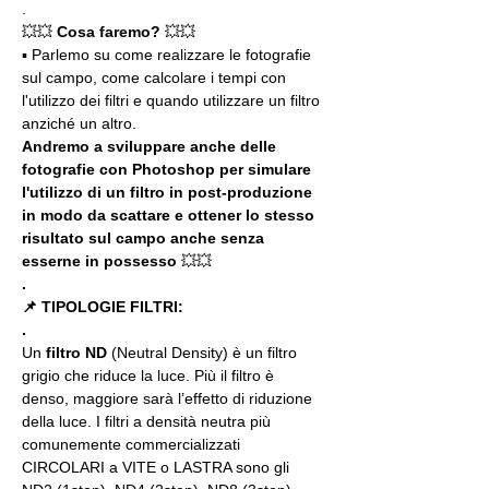
.
💥💥 
Cosa faremo? 
💥💥
▪️ Parlemo su come realizzare le fotografie 
sul campo, come calcolare i tempi con 
l'utilizzo dei filtri e quando utilizzare un filtro 
anziché un altro. 
Andremo a sviluppare anche delle 
fotografie con Photoshop per simulare 
l'utilizzo di un filtro in post-produzione 
in modo da scattare e ottener lo stesso 
risultato sul campo anche senza 
esserne in possesso 
💥💥
.
📌 TIPOLOGIE FILTRI:
.
Un 
filtro ND
 (Neutral Density) è un filtro 
grigio che riduce la luce. Più il filtro è 
denso, maggiore sarà l’effetto di riduzione 
della luce. I filtri a densità neutra più 
comunemente commercializzati 
CIRCOLARI a VITE o LASTRA sono gli 