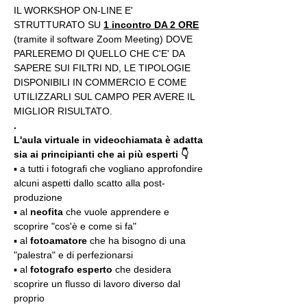
IL WORKSHOP ON-LINE E' 
STRUTTURATO SU 
1 incontro DA 2 ORE
(tramite il software Zoom Meeting) DOVE 
PARLEREMO DI QUELLO CHE C'E' DA 
SAPERE SUI FILTRI ND, LE TIPOLOGIE 
DISPONIBILI IN COMMERCIO E COME 
UTILIZZARLI SUL CAMPO PER AVERE IL 
MIGLIOR RISULTATO.
.
L'aula virtuale in videochiamata è adatta 
sia ai principianti che ai più esperti 👇
▪️ a tutti i fotografi che vogliano approfondire 
alcuni aspetti dallo scatto alla post-
produzione
▪️ al 
neofita
 che vuole apprendere e 
scoprire "cos'è e come si fa"
▪️ al 
fotoamatore
 che ha bisogno di una 
"palestra" e di perfezionarsi
▪️ al 
fotografo esperto 
che desidera 
scoprire un flusso di lavoro diverso dal 
proprio