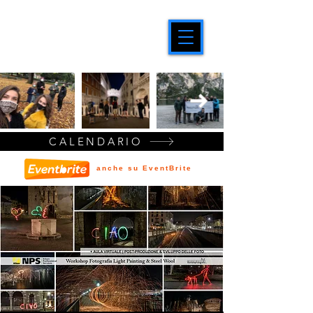
CALENDARIO
anche su EventBrite