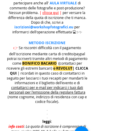
partecipare anche all'
AULA VIRTUALE
di
commento delle fotografie e post-produzione?
Nessun problema.
|
clicca qui
|
per versare la
differenza della quota di iscrizione che ti manca.
Dopo di che, scrivi a
iscrizioni@workshopfotografici.eu
per
informarci dell'operazione effettuata 💻✨✨
METODO ISCRIZIONE
👉
Se riscontri difficoltà con il pagamento
dell'iscrizione mediante carta di credito/paypal
potrai iscriverti tramite altri metodi di pagamento
come
BONIFICO BACARIO
(
contattaci per
ricevere gli estremi bancari)
o REVOLUT
|
CLICCA
QUI
| ricordati in questo caso di contattarci in
seguito per lasciarci i tuoi recapiti per mandarti le
informazioni e il biglietto dell'evento e di
contattarci per e-mail per indicarci i tuoi dati
personali per l'emissione della regolare fattura
(nome cognome, indirizzo di residenza con cap e
codice fiscale).
.
.
.
leggi:
info costi
: La quota di iscrizione è comprensiva di