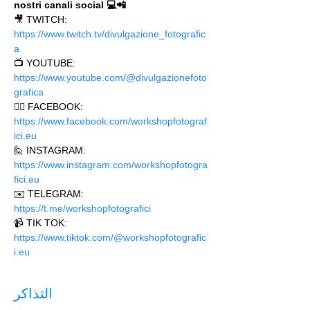
nostri canali social 💻📲
🎥 TWITCH: 
https://www.twitch.tv/divulgazione_fotografic
a
📺 YOUTUBE: 
https://www.youtube.com/@divulgazionefoto
grafica
🙋‍♂️ FACEBOOK: 
https://www.facebook.com/workshopfotograf
ici.eu 
🙋 INSTAGRAM: 
https://www.instagram.com/workshopfotogra
fici.eu
✉️ TELEGRAM: 
https://t.me/workshopfotografici 
📹 TIK TOK: 
https://www.tiktok.com/@workshopfotografic
i.eu
التذاكر