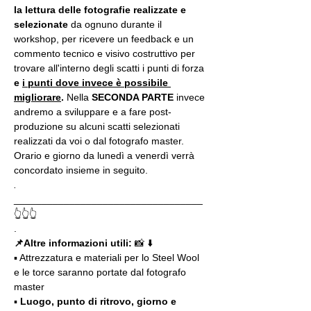
la lettura delle fotografie realizzate
e 
selezionate
 da ognuno durante il 
workshop, per ricevere un feedback e un 
commento tecnico e visivo costruttivo per 
trovare all'interno degli scatti i punti di forza 
e 
i punti dove invece è possibile 
migliorare
. 
Nella 
SECONDA PARTE 
invece 
andremo a sviluppare e a fare post-
produzione su alcuni scatti selezionati 
realizzati da voi o dal fotografo master. 
Orario e giorno da lunedì a venerdì verrà 
concordato insieme in seguito.
.
__________________________________
👆👆👆
.
📌Altre informazioni utili: 
📸 ⬇️
▪️ Attrezzatura e materiali per lo Steel Wool 
e le torce saranno portate dal fotografo 
master
▪️ 
Luogo, punto di ritrovo, giorno e 