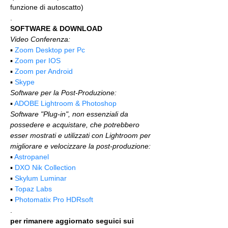
funzione di autoscatto)
.
SOFTWARE & DOWNLOAD
Video Conferenza:
▪️ 
Zoom Desktop per Pc
▪️ 
Zoom per IOS
▪️ 
Zoom per Android
▪️ 
Skype
Software per la Post-Produzione:
▪️ 
ADOBE Lightroom & Photoshop
Software "Plug-in", non essenziali da 
possedere e acquistare, che potrebbero 
esser mostrati e utilizzati con Lightroom per 
migliorare e velocizzare la post-produzione:
▪️ 
Astropanel
▪️ 
DXO Nik Collection
▪️ 
Skylum Luminar
▪️ 
Topaz Labs
▪️ 
Photomatix Pro HDRsoft
.
per rimanere aggiornato seguici sui 