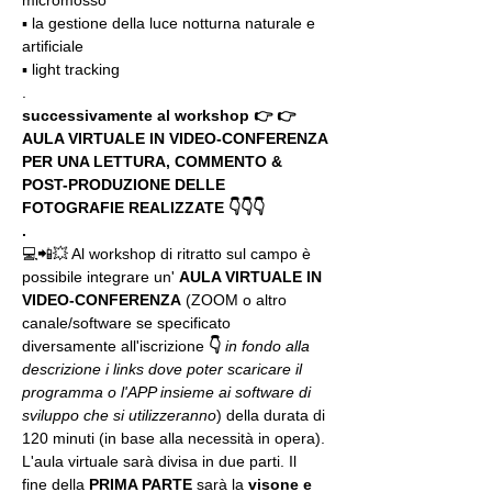
micromosso
▪️ la gestione della luce notturna naturale e 
artificiale
▪️ light tracking
.
successivamente al workshop 👉 👉 
AULA VIRTUALE IN VIDEO-CONFERENZA
PER UNA LETTURA, COMMENTO & 
POST-PRODUZIONE DELLE 
FOTOGRAFIE REALIZZATE 👇👇👇
.
💻📲💥 Al workshop di ritratto sul campo è 
possibile integrare un' 
AULA VIRTUALE IN 
VIDEO-CONFERENZA
 (ZOOM o altro 
canale/software se specificato 
diversamente all'iscrizione 
👇
in fondo alla 
descrizione i links dove poter scaricare il 
programma o l'APP insieme ai software di 
sviluppo che si utilizzeranno
) della durata di 
120 minuti (in base alla necessità in opera).
L'aula virtuale sarà divisa in due parti. Il 
fine della 
PRIMA PARTE 
sarà la 
visone e 