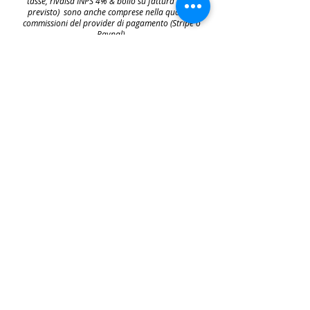
tasse, rivalsa INPS 4% & bollo su fattura (dove
previsto) sono anche comprese nella quota le
commissioni del provider di pagamento (Stripe o
Paypal).
👉
S
ono invece escluse dalla quota di iscrizione
e aggiunte al prezzo finale del biglietto le
commissioni di servizio sui biglietti "Wix
Payments" in vigore dal 1 ottobre 2025. Tali
commissioni imposte da Wix Events saranno a
carico del cliente e saranno aggiunte,
addebitate e fatturate separatamente da Wix
.
leggi:
N.B: iscrivendosi agli eventi e acquistando i
biglietti e le prevendite si accettano i termini
per prendervi parte riportati nella | Policy
|
faq & policy | clicca qui per prenderne
visione.
Copyright © All Rights Reserved Aldo Diazzi P.IVA IT01618140196
Privacy | Cookie Policy
Faq & Policy
info@workshopfotografici.eu
ARTICOLI & NEWS