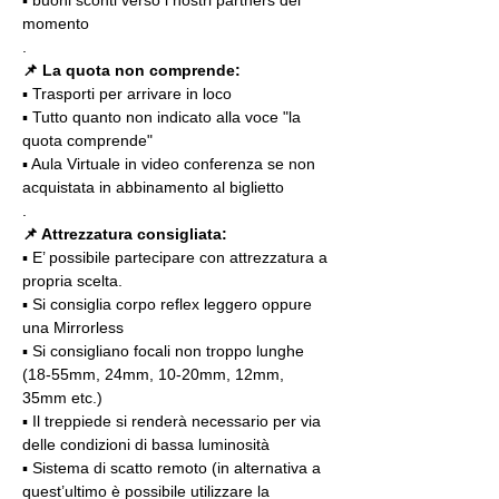
▪️ buoni sconti verso i nostri partners del 
momento
.
📌 La quota non comprende:
▪️ Trasporti per arrivare in loco
▪️ Tutto quanto non indicato alla voce "la 
quota comprende"
▪️ Aula Virtuale in video conferenza se non 
acquistata in abbinamento al biglietto
.
📌 Attrezzatura consigliata:
▪️ E’ possibile partecipare con attrezzatura a 
propria scelta.
▪️ Si consiglia corpo reflex leggero oppure 
una Mirrorless  
▪️ Si consigliano focali non troppo lunghe 
(18-55mm, 24mm, 10-20mm, 12mm, 
35mm etc.)
▪️ Il treppiede si renderà necessario per via 
delle condizioni di bassa luminosità
▪️ Sistema di scatto remoto (in alternativa a 
quest’ultimo è possibile utilizzare la 