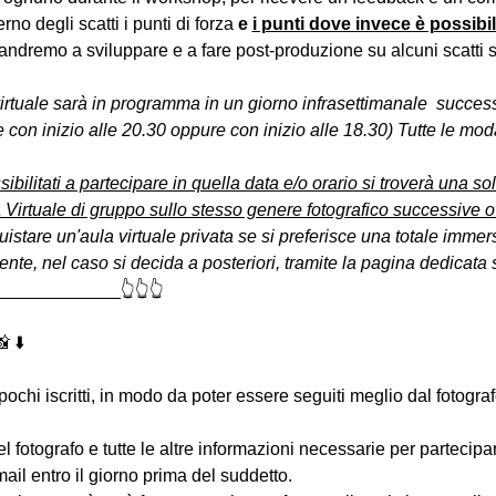
erno degli scatti i punti di forza 
e 
i punti dove invece è possibi
andremo a sviluppare e a fare post-produzione su alcuni scatti se
virtuale sarà in programma in un giorno infrasettimanale  succes
 con inizio alle 20.30 oppure con inizio alle 18.30) Tutte le moda
sibilitati a partecipare in quella data e/o orario si troverà una s
 Virtuale di gruppo sullo stesso genere fotografico successive o
uistare un'aula virtuale privata se si preferisce una totale immers
e, nel caso si decida a posteriori, tramite la pagina dedicata s
____________👆👆👆
 ⬇️
 pochi iscritti, in modo da poter essere seguiti meglio dal fotogra
 del fotografo e tutte le altre informazioni necessarie per partecip
-mail entro il giorno prima del suddetto.