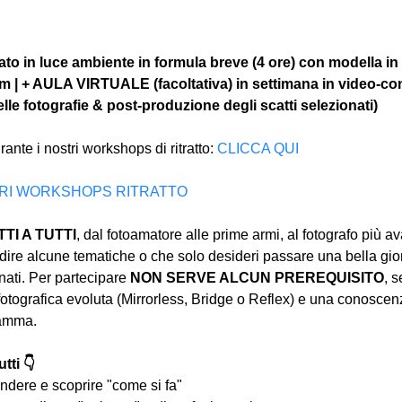
to in luce ambiente in formula breve (4 ore) con modella in
om | + AULA VIRTUALE (facoltativa) in settimana in video-co
le fotografie & post-produzione degli scatti selezionati)
rante i nostri workshops di ritratto: 
CLICCA QUI
ALTRI WORKSHOPS RITRATTO
I A TUTTI
, dal fotoamatore alle prime armi, al fotografo più a
ire alcune tematiche o che solo desideri passare una bella gior
ati. Per partecipare 
NON SERVE ALCUN PREREQUISITO
, s
tografica evoluta (Mirrorless, Bridge o Reflex) e una conoscen
ramma.
tti 👇
ndere e scoprire "come si fa"