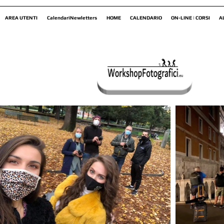
AREA UTENTI
CalendariNewletters
HOME
CALENDARIO
ON-LINE | CORSI
A