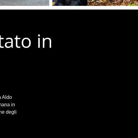
tato in
a Aldo
mana in
ne degli