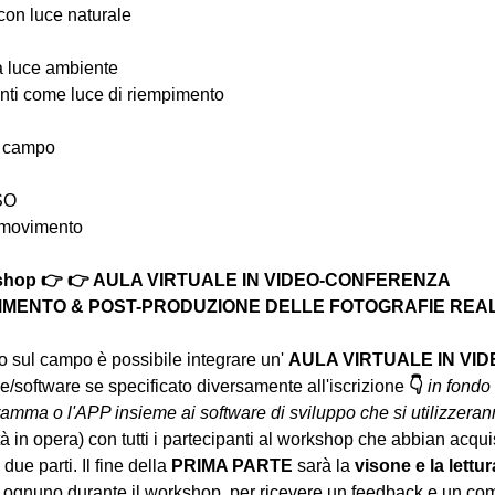
 con luce naturale
la luce ambiente
ttenti come luce di riempimento
i campo
ISO
n movimento
rkshop 👉 👉 AULA VIRTUALE IN VIDEO-CONFERENZA
MENTO & POST-PRODUZIONE DELLE FOTOGRAFIE REALIZ
to sul campo è possibile integrare un' 
AULA VIRTUALE IN VI
/software se specificato diversamente all'iscrizione 
👇
in fondo 
ramma o l'APP insieme ai software di sviluppo che si utilizzera
tà in opera) con tutti i partecipanti al workshop che abbian acqu
due parti. Il fine della 
PRIMA PARTE 
sarà la 
visone e la lettur
 ognuno durante il workshop, per ricevere un feedback e un com