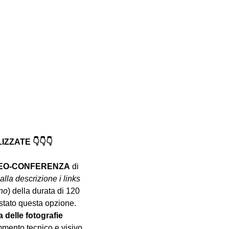
ZATE 👇👇👇
DEO-CONFERENZA
 di 
alla descrizione i links 
nno
) della durata di 120 
istato questa opzione.
a delle fotografie 
mento tecnico e visivo 