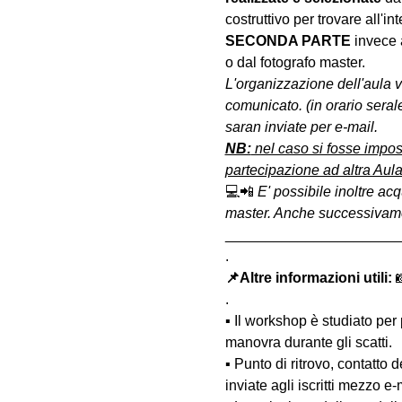
costruttivo per trovare all'int
SECONDA PARTE 
invece 
o dal fotografo master.
L'organizzazione dell'aula 
comunicato. (in orario serale
saran inviate per e-mail.
NB:
 nel caso si fosse impos
partecipazione ad altra Aula
💻📲 
E' possibile inoltre acq
master. Anche successivament
______________________
.
📌Altre informazioni utili: 

.
▪️ Il workshop è studiato per
manovra durante gli scatti.
▪️ Punto di ritrovo, contatto
inviate agli iscritti mezzo e