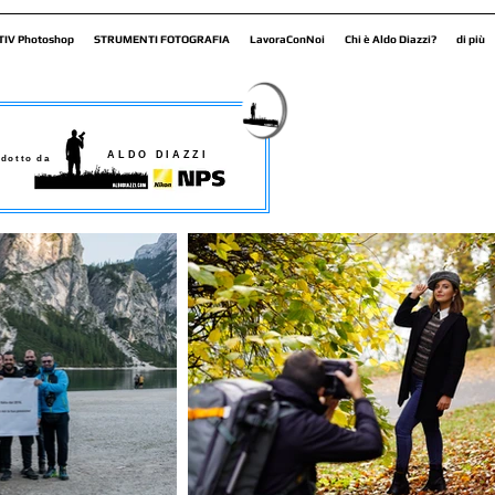
TIV Photoshop
STRUMENTI FOTOGRAFIA
LavoraConNoi
Chi è Aldo Diazzi?
di più
ALDO DIAZZI
dotto da