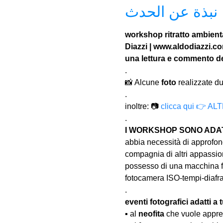
نبذة عن الحدث
workshop ritratto ambienta
Diazzi | www.aldodiazzi.c
una lettura e commento del
.
📸 Alcune 
foto
 realizzate du
.
inoltre: 📷 
clicca qui 👉 
.
I WORKSHOP SONO ADATT
abbia necessità di approfond
compagnia di altri appassion
possesso di una macchina fo
fotocamera ISO-tempi-diaf
.
eventi fotografici adatti a tu
▪️ al 
neofita
 che vuole appre