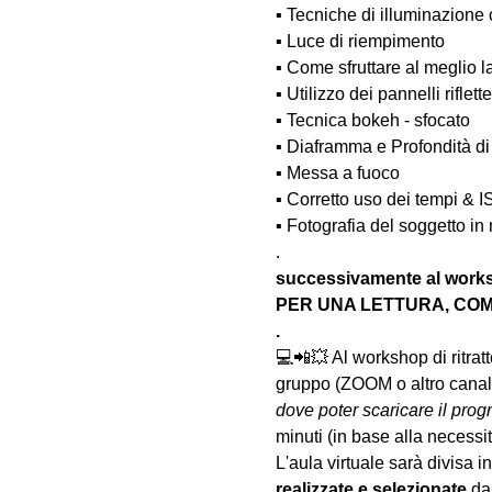
▪️ Tecniche di illuminazione
▪️ Luce di riempimento
▪️ Come sfruttare al meglio 
▪️ Utilizzo dei pannelli rifle
▪️ Tecnica bokeh - sfocato
▪️ Diaframma e Profondità d
▪️ Messa a fuoco
▪️ Corretto uso dei tempi & 
▪️ Fotografia del soggetto i
.
successivamente al wo
PER UNA LETTURA, COM
.
💻📲💥 Al workshop di ritrat
gruppo (ZOOM o altro canale
dove poter scaricare il prog
minuti (in base alla necessi
L'aula virtuale sarà divisa in 
realizzate
e selezionate
 da