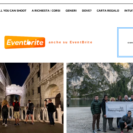
LL YOU CAN SHOOT
A RICHIESTA | CORSI
GENERI
DOVE?
CARTA REGALO
INTUI
anche su EventBrite
con