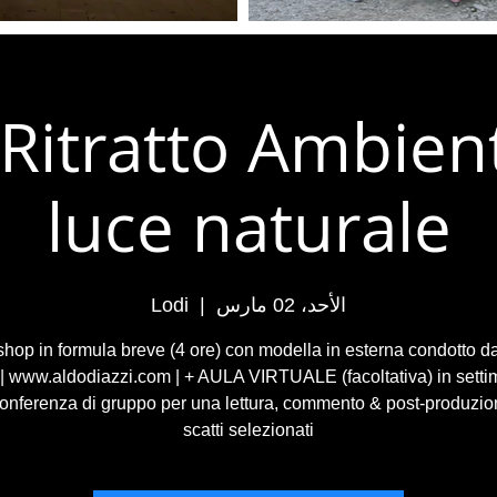
 Ritratto Ambien
luce naturale
الأحد، 02 مارس
  |  
Lodi
hop in formula breve (4 ore) con modella in esterna condotto d
 | www.aldodiazzi.com | + AULA VIRTUALE (facoltativa) in setti
onferenza di gruppo per una lettura, commento & post-produzio
scatti selezionati