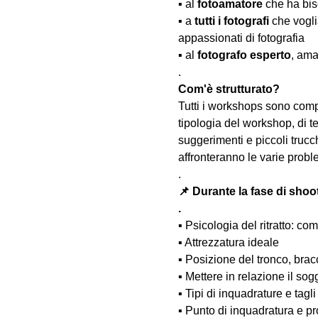
▪️ al 
fotoamatore
 che ha bis
▪️ a 
tutti i fotografi
 che vogl
appassionati di fotografia
▪️ al 
fotografo esperto
, ama
.
Com'è strutturato?
Tutti i workshops sono comp
tipologia del workshop, di te
suggerimenti e piccoli trucc
affronteranno le varie probl
.
📌 Durante la fase di shoo
.
▪️ Psicologia del ritratto: 
▪️ Attrezzatura ideale
▪️ Posizione del tronco, bra
▪️ Mettere in relazione il so
▪️ Tipi di inquadrature e tagli
▪️ Punto di inquadratura e pr