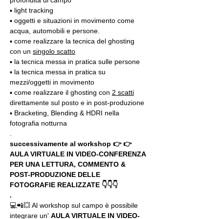
profondità di campo
▪️ light tracking
▪️ oggetti e situazioni in movimento come 
acqua, automobili e persone.
▪️ come realizzare la tecnica del ghosting 
con un 
singolo scatto
▪️ la tecnica messa in pratica sulle persone
▪️ la tecnica messa in pratica su 
mezzi/oggetti in movimento
▪️ come realizzare il ghosting con 
2 scatti
direttamente sul posto e in post-produzione
▪️ Bracketing, Blending & HDRI nella 
fotografia notturna
.
successivamente al workshop 👉 👉 
AULA VIRTUALE IN VIDEO-CONFERENZA
PER UNA LETTURA, COMMENTO & 
POST-PRODUZIONE DELLE 
FOTOGRAFIE REALIZZATE 👇👇👇
.
💻📲💥 Al workshop sul campo è possibile 
integrare un' 
AULA VIRTUALE IN VIDEO-