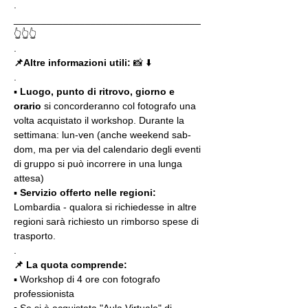
.
__________________________________
👆👆👆
.
📌Altre informazioni utili: 
📸 ⬇️
.
▪️ 
Luogo, punto di ritrovo, giorno e 
orario
 si concorderanno col fotografo una 
volta acquistato il workshop. Durante la 
settimana: lun-ven (anche weekend sab-
dom, ma per via del calendario degli eventi 
di gruppo si può incorrere in una lunga 
attesa)
▪️ 
Servizio offerto nelle regioni:
Lombardia - qualora si richiedesse in altre 
regioni sarà richiesto un rimborso spese di 
trasporto.
.
📌 La quota comprende:
▪️ Workshop di 4 ore con fotografo 
professionista