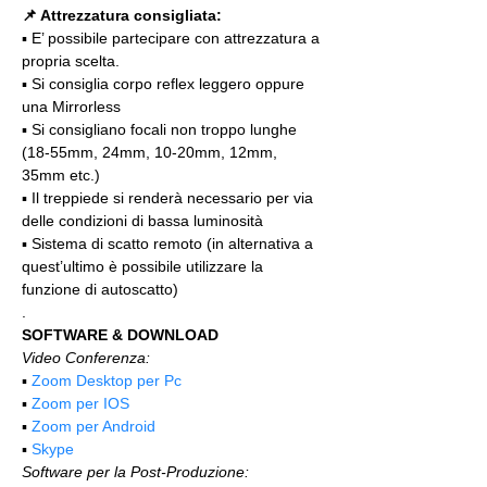
📌 Attrezzatura consigliata:
▪️ E’ possibile partecipare con attrezzatura a 
propria scelta.
▪️ Si consiglia corpo reflex leggero oppure 
una Mirrorless
▪️ Si consigliano focali non troppo lunghe 
(18-55mm, 24mm, 10-20mm, 12mm, 
35mm etc.)
▪️ Il treppiede si renderà necessario per via 
delle condizioni di bassa luminosità
▪️ Sistema di scatto remoto (in alternativa a 
quest’ultimo è possibile utilizzare la 
funzione di autoscatto)
.
SOFTWARE & DOWNLOAD
Video Conferenza:
▪️ 
Zoom Desktop per Pc
▪️ 
Zoom per IOS
▪️ 
Zoom per Android
▪️ 
Skype
Software per la Post-Produzione: