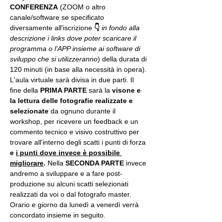
CONFERENZA
 (ZOOM o altro 
canale/software se specificato 
diversamente all'iscrizione 
👇
in fondo alla 
descrizione i links dove poter scaricare il 
programma o l'APP insieme ai software di 
sviluppo che si utilizzeranno
) della durata di 
120 minuti (in base alla necessità in opera).
L'aula virtuale sarà divisa in due parti. Il 
fine della 
PRIMA PARTE 
sarà la 
visone e 
la lettura delle fotografie realizzate
e 
selezionate
 da ognuno durante il 
workshop, per ricevere un feedback e un 
commento tecnico e visivo costruttivo per 
trovare all'interno degli scatti i punti di forza 
e 
i punti dove invece è possibile 
migliorare
. 
Nella 
SECONDA PARTE 
invece 
andremo a sviluppare e a fare post-
produzione su alcuni scatti selezionati 
realizzati da voi o dal fotografo master. 
Orario e giorno da lunedì a venerdì verrà 
concordato insieme in seguito.