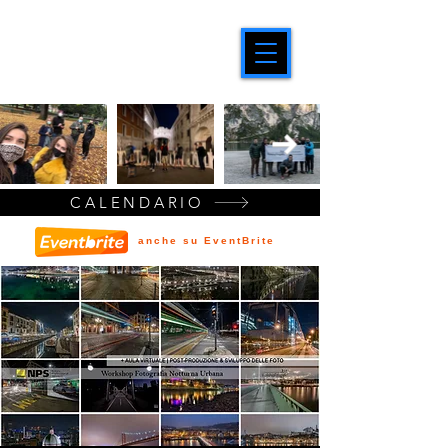
CALENDARIO
anche su EventBrite