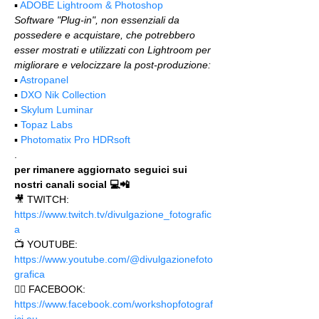
▪️ 
ADOBE Lightroom & Photoshop
Software "Plug-in", non essenziali da 
possedere e acquistare, che potrebbero 
esser mostrati e utilizzati con Lightroom per 
migliorare e velocizzare la post-produzione:
▪️ 
Astropanel
▪️ 
DXO Nik Collection
▪️ 
Skylum Luminar
▪️ 
Topaz Labs
▪️ 
Photomatix Pro HDRsoft
.
per rimanere aggiornato seguici sui 
nostri canali social 💻📲
🎥 TWITCH: 
https://www.twitch.tv/divulgazione_fotografic
a
📺 YOUTUBE: 
https://www.youtube.com/@divulgazionefoto
grafica
🙋‍♂️ FACEBOOK: 
https://www.facebook.com/workshopfotograf