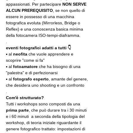
appassionati. Per partecipare 
NON SERVE 
ALCUN PREREQUISITO
, se non quello di 
essere in possesso di una macchina 
fotografica evoluta (Mirrorless, Bridge o 
Reflex) e una conoscenza basica minima 
della fotocamera ISO-tempi-diaframma.
.
eventi fotografici adatti a tutti 👇
▪️ al 
neofita
 che vuole apprendere e 
scoprire "come si fa"
▪️ al 
fotoamatore
 che ha bisogno di una 
"palestra" e di perfezionarsi
▪️ al 
fotografo esperto
, amante del genere, 
che desidera uno shooting e un confronto
.
Com'è strutturato?
Tutti i workshops sono composti da una 
prima parte
, che può durare tra i 30 minuti 
e i 60 minuti  a seconda della tipologia del 
workshop, di teoria iniziale riguardante il 
genere fotografico trattato: impostazioni di 