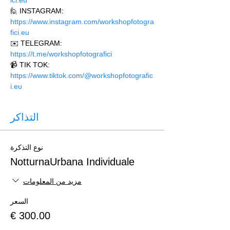
ici.eu 
🙋 INSTAGRAM: 
https://www.instagram.com/workshopfotogra
fici.eu
✉️ TELEGRAM: 
https://t.me/workshopfotografici 
📹 TIK TOK: 
https://www.tiktok.com/@workshopfotografic
i.eu
التذاكر
نوع التذكرة
NotturnaUrbana Individuale
مزيد من المعلومات
السعر