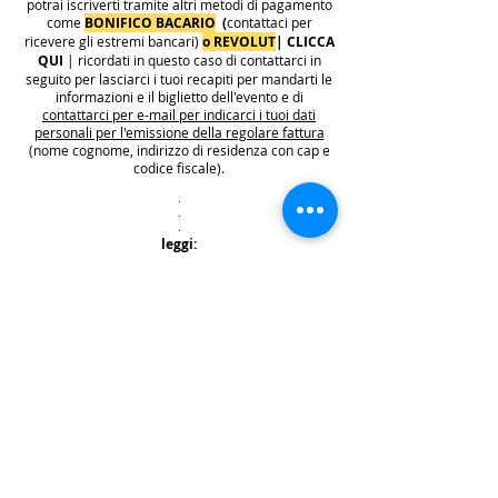
potrai iscriverti tramite altri metodi di pagamento
come
BONIFICO BACARIO
(
contattaci per
ricevere gli estremi bancari)
o REVOLUT
|
CLICCA
QUI
| ricordati in questo caso di contattarci in
seguito per lasciarci i tuoi recapiti per mandarti le
informazioni e il biglietto dell'evento e di
contattarci per e-mail per indicarci i tuoi dati
personali per l'emissione della regolare fattura
(nome cognome, indirizzo di residenza con cap e
codice fiscale).
.
.
.
leggi:
info costi
: La quota di iscrizione è comprensiva di
tasse, rivalsa INPS 4% & bollo su fattura (dove
previsto) sono anche comprese nella quota le
commissioni del provider di pagamento (Stripe o
Paypal).
👉
S
ono invece escluse dalla quota di iscrizione
e aggiunte al prezzo finale del biglietto le
commissioni di servizio sui biglietti "Wix
Payments" in vigore dal 1 ottobre 2025. Tali
commissioni imposte da Wix Events saranno a
carico del cliente e saranno aggiunte,
addebitate e fatturate separatamente da Wix
.