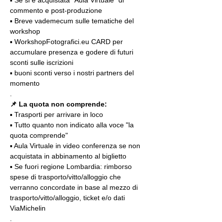
▪️ Se si è acquistata "Aula Virtuale" di 
commento e post-produzione
▪️ Breve vademecum sulle tematiche del 
workshop
▪️ WorkshopFotografici.eu CARD per 
accumulare presenza e godere di futuri 
sconti sulle iscrizioni
▪️ buoni sconti verso i nostri partners del 
momento
.
📌 La quota non comprende:
▪️ Trasporti per arrivare in loco
▪️ Tutto quanto non indicato alla voce "la 
quota comprende"
▪️ Aula Virtuale in video conferenza se non 
acquistata in abbinamento al biglietto
▪️ Se fuori regione Lombardia: rimborso 
spese di trasporto/vitto/alloggio che 
verranno concordate in base al mezzo di 
trasporto/vitto/alloggio, ticket e/o dati 
ViaMichelin
.