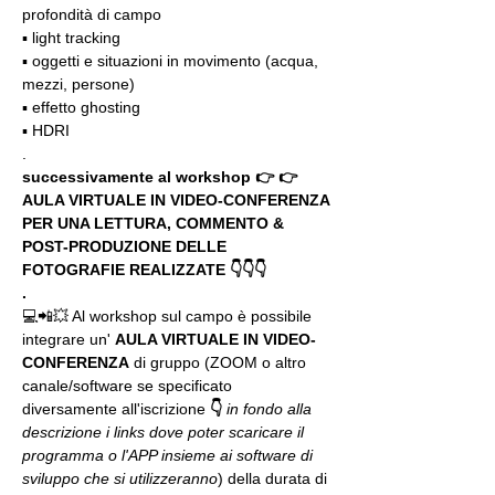
profondità di campo
▪️ light tracking
▪️ oggetti e situazioni in movimento (acqua, 
mezzi, persone)
▪️ effetto ghosting
▪️ HDRI
.
successivamente al workshop 👉 👉 
AULA VIRTUALE IN VIDEO-CONFERENZA
PER UNA LETTURA, COMMENTO & 
POST-PRODUZIONE DELLE 
FOTOGRAFIE REALIZZATE 👇👇👇
.
💻📲💥 Al workshop sul campo è possibile 
integrare un' 
AULA VIRTUALE IN VIDEO-
CONFERENZA
 di gruppo (ZOOM o altro 
canale/software se specificato 
diversamente all'iscrizione 
👇
in fondo alla 
descrizione i links dove poter scaricare il 
programma o l'APP insieme ai software di 
sviluppo che si utilizzeranno
) della durata di 