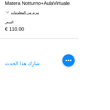
Matera Notturno+AulaVirtuale
مزيد من المعلومات
السعر
شارِك هذا الحدث
AULA VIRTUALE
✨✨💻 Hai acquistato il biglietto per un workshop
sul campo e hai deciso solo successivamente di
partecipare anche all'
AULA VIRTUALE
di