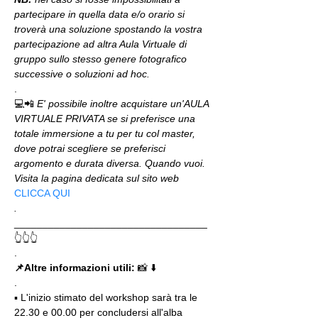
partecipare in quella data e/o orario si 
troverà una soluzione spostando la vostra 
partecipazione ad altra Aula Virtuale di 
gruppo sullo stesso genere fotografico 
successive o soluzioni ad hoc.
.
💻📲 
E' possibile inoltre acquistare un'AULA 
VIRTUALE PRIVATA se si preferisce una 
totale immersione a tu per tu col master, 
dove potrai scegliere se preferisci 
argomento e durata diversa. Quando vuoi. 
Visita la pagina dedicata sul sito web 
CLICCA QUI
.
__________________________________
👆👆👆
.
📌Altre informazioni utili: 
📸 ⬇️
.
▪️ L'inizio stimato del workshop sarà tra le 
22.30 e 00.00 per concludersi all'alba