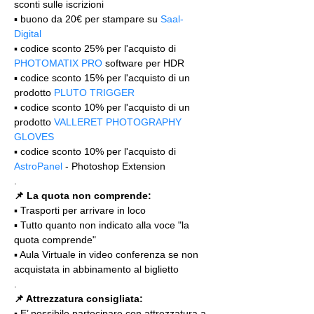
sconti sulle iscrizioni
▪️ buono da 20€ per stampare su 
Saal-
Digital
▪️ codice sconto 25% per l'acquisto di 
PHOTOMATIX PRO
 software per HDR
▪️ codice sconto 15% per l'acquisto di un 
prodotto 
PLUTO TRIGGER
▪️ codice sconto 10% per l'acquisto di un 
prodotto 
VALLERET PHOTOGRAPHY 
GLOVES
▪️ codice sconto 10% per l'acquisto di 
AstroPanel
 - Photoshop Extension
.
📌 La quota non comprende:
▪️ Trasporti per arrivare in loco
▪️ Tutto quanto non indicato alla voce "la 
quota comprende"
▪️ Aula Virtuale in video conferenza se non 
acquistata in abbinamento al biglietto
.
📌 Attrezzatura consigliata:
▪️ E’ possibile partecipare con attrezzatura a 