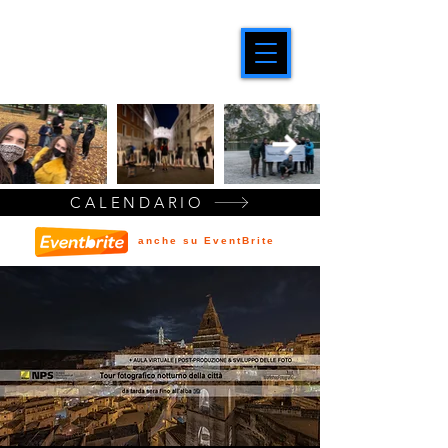
CALENDARIO
anche su EventBrite