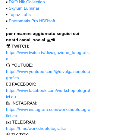
▪️ 
DXO Nik Collection
▪️ 
Skylum Luminar
▪️ 
Topaz Labs
▪️ 
Photomatix Pro HDRsoft
.
per rimanere aggiornato seguici sui 
nostri canali social 💻📲
🎥 TWITCH: 
https://www.twitch.tv/divulgazione_fotografic
a
📺 YOUTUBE: 
https://www.youtube.com/@divulgazionefoto
grafica
🙋‍♂️ FACEBOOK: 
https://www.facebook.com/workshopfotograf
ici.eu 
🙋 INSTAGRAM: 
https://www.instagram.com/workshopfotogra
fici.eu
✉️ TELEGRAM: 
https://t.me/workshopfotografici 
📹 TIK TOK: 