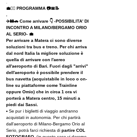
.
💼🚶‍♂️ PROGRAMMA 📷📅📝
.
✈️🚋🚗 Come arrivare 👇 -POSSIBILITA' DI 
INCONTRO A MILANO/BERGAMO ORIO 
AL SERIO- 💼
Per arrivare a Matera ci sono diverse 
soluzioni tra bus e treno. Per chi arriva 
dal nord Italia la migliore soluzione è 
quella di arrivare con l'aereo 
all'aeroporto di Bari. Fuori dagli "arrivi" 
dell'aeroporto è possibile prendere il 
bus navetta (acquistabile in loco o on-
line su piattaforme come Trainline 
oppure Omio) che in circa 1 ora vi 
porterà a Matera centro, 15 minuti a 
piedi dai Sassi.
▪️ Se pur i biglietti di viaggio andranno 
acquistati in autonomia. Per chi partirà 
dall'aeroporto di Milano-Bergamo Orio al 
Serio, potrà farci richiesta di 
partire COL 
FOTOGRAFO  
(in questo caso vi daremo 