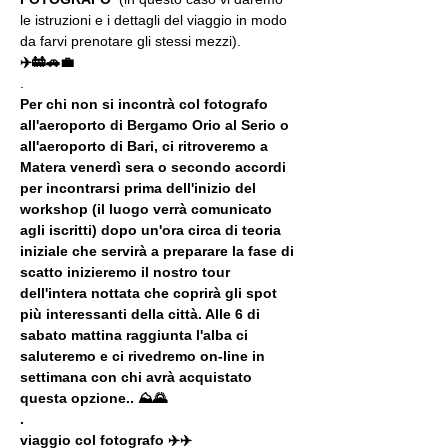
le istruzioni e i dettagli del viaggio in modo 
da farvi prenotare gli stessi mezzi).
✈️🚋🚗💼
.
Per chi non si incontrà col fotografo 
all'aeroporto di Bergamo Orio al Serio o 
all'aeroporto di Bari, ci ritroveremo a 
Matera venerdì sera o secondo accordi 
per incontrarsi prima dell'inizio del 
workshop (il luogo verrà comunicato 
agli iscritti) dopo un'ora circa di teoria 
iniziale che servirà a preparare la fase di 
scatto inizieremo il nostro tour 
dell'intera nottata che coprirà gli spot 
più interessanti della città. Alle 6 di 
sabato mattina raggiunta l'alba ci 
saluteremo e ci rivedremo on-line in 
settimana con chi avrà acquistato 
questa opzione.. ⛰🌄
.
viaggio col fotografo ✈️✈️