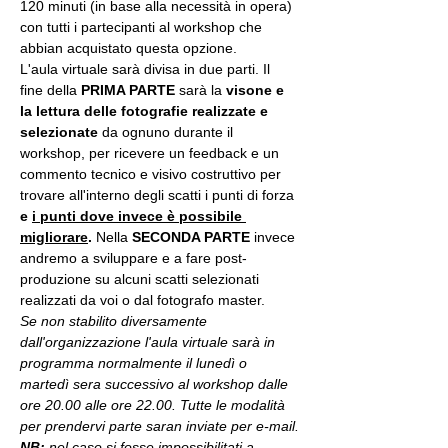
120 minuti (in base alla necessità in opera) 
con tutti i partecipanti al workshop che 
abbian acquistato questa opzione.
L'aula virtuale sarà divisa in due parti. Il 
fine della 
PRIMA PARTE 
sarà la 
visone e 
la lettura delle fotografie realizzate
e 
selezionate
 da ognuno durante il 
workshop, per ricevere un feedback e un 
commento tecnico e visivo costruttivo per 
trovare all'interno degli scatti i punti di forza 
e 
i punti dove invece è possibile 
migliorare
. 
Nella 
SECONDA PARTE 
invece 
andremo a sviluppare e a fare post-
produzione su alcuni scatti selezionati 
realizzati da voi o dal fotografo master.
Se non stabilito diversamente 
dall'organizzazione l'aula virtuale sarà in 
programma normalmente il lunedì o 
martedì sera successivo al workshop dalle 
ore 20.00 alle ore 22.00. Tutte le modalità 
per prendervi parte saran inviate per e-mail.
NB:
 nel caso si fosse impossibilitati a 