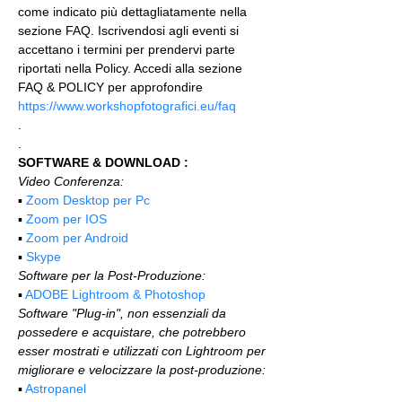
come indicato più dettagliatamente nella 
sezione FAQ. Iscrivendosi agli eventi si 
accettano i termini per prendervi parte 
riportati nella Policy. Accedi alla sezione 
FAQ & POLICY per approfondire 
https://www.workshopfotografici.eu/faq
.
.
SOFTWARE & DOWNLOAD :
Video Conferenza:
▪️ 
Zoom Desktop per Pc
▪️ 
Zoom per IOS
▪️ 
Zoom per Android
▪️ 
Skype
Software per la Post-Produzione:
▪️ 
ADOBE Lightroom & Photoshop
Software "Plug-in", non essenziali da 
possedere e acquistare, che potrebbero 
esser mostrati e utilizzati con Lightroom per 
migliorare e velocizzare la post-produzione:
▪️ 
Astropanel