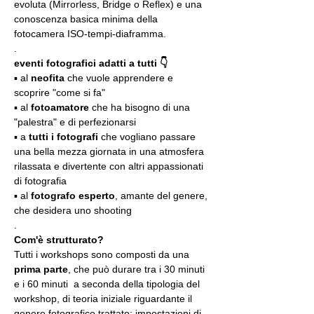
evoluta (Mirrorless, Bridge o Reflex) e una 
conoscenza basica minima della 
fotocamera ISO-tempi-diaframma.
.
eventi fotografici adatti a tutti 👇
▪️ al 
neofita
 che vuole apprendere e 
scoprire "come si fa"
▪️ al 
fotoamatore
 che ha bisogno di una 
"palestra" e di perfezionarsi
▪️ a 
tutti i fotografi
 che vogliano passare 
una bella mezza giornata in una atmosfera 
rilassata e divertente con altri appassionati 
di fotografia
▪️ al 
fotografo esperto
, amante del genere, 
che desidera uno shooting
.
Com'è strutturato?
Tutti i workshops sono composti da una 
prima parte
, che può durare tra i 30 minuti 
e i 60 minuti  a seconda della tipologia del 
workshop, di teoria iniziale riguardante il 
genere fotografico trattato: impostazioni di 