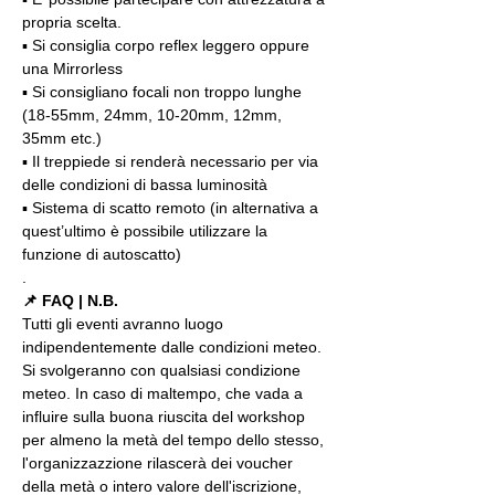
propria scelta.
▪️ Si consiglia corpo reflex leggero oppure 
una Mirrorless
▪️ Si consigliano focali non troppo lunghe 
(18-55mm, 24mm, 10-20mm, 12mm, 
35mm etc.)
▪️ Il treppiede si renderà necessario per via 
delle condizioni di bassa luminosità
▪️ Sistema di scatto remoto (in alternativa a 
quest’ultimo è possibile utilizzare la 
funzione di autoscatto)
.
📌 FAQ | N.B.
Tutti gli eventi avranno luogo 
indipendentemente dalle condizioni meteo. 
Si svolgeranno con qualsiasi condizione 
meteo. In caso di maltempo, che vada a 
influire sulla buona riuscita del workshop 
per almeno la metà del tempo dello stesso, 
l'organizzazzione rilascerà dei voucher 
della metà o intero valore dell'iscrizione, 