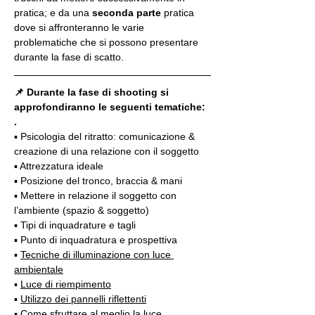
pratica; e da una 
seconda parte
 pratica 
dove si affronteranno le varie 
problematiche che si possono presentare 
durante la fase di scatto.
📌 Durante la fase di shooting si 
approfondiranno le seguenti tematiche:
.
▪️ Psicologia del ritratto: comunicazione & 
creazione di una relazione con il soggetto
▪️ Attrezzatura ideale
▪️ Posizione del tronco, braccia & mani
▪️ Mettere in relazione il soggetto con 
l’ambiente (spazio & soggetto)
▪️ Tipi di inquadrature e tagli
▪️ Punto di inquadratura e prospettiva
▪️ 
Tecniche di illuminazione con luce 
ambientale
▪️ 
Luce di riempimento
▪️ 
Utilizzo dei pannelli riflettenti
▪️ 
Come sfruttare al meglio la luce 