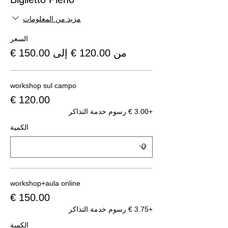
مزيد من المعلومات
السعر
من ‏120.00 € إلى ‏150.00 €
workshop sul campo
+‏3.00 € رسوم خدمة التذاكر
الكمية
workshop+aula online
+‏3.75 € رسوم خدمة التذاكر
الكمية