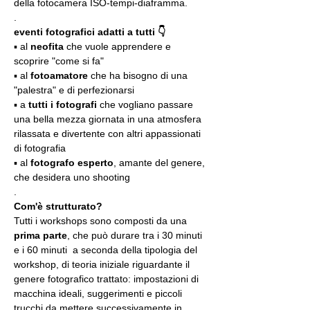
della fotocamera ISO-tempi-diaframma.
.
eventi fotografici adatti a tutti 👇
▪️ al 
neofita
 che vuole apprendere e 
scoprire "come si fa"
▪️ al 
fotoamatore
 che ha bisogno di una 
"palestra" e di perfezionarsi
▪️ a 
tutti i fotografi
 che vogliano passare 
una bella mezza giornata in una atmosfera 
rilassata e divertente con altri appassionati 
di fotografia
▪️ al 
fotografo esperto
, amante del genere, 
che desidera uno shooting
.
Com'è strutturato?
Tutti i workshops sono composti da una 
prima parte
, che può durare tra i 30 minuti 
e i 60 minuti  a seconda della tipologia del 
workshop, di teoria iniziale riguardante il 
genere fotografico trattato: impostazioni di 
macchina ideali, suggerimenti e piccoli 
trucchi da mettere successivamente in 