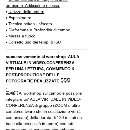
ambiente. Artificiale e riflessa.
▪️ 
Utilizzo delle ombre
▪️ Esposimetro
▪️ Tecnica bokeh - sfocato
▪️ Diaframma e Profondità di campo
▪️ Messa a fuoco
▪️ Corretto uso dei tempi & ISO
successivamente al workshop  AULA 
VIRTUALE IN VIDEO-CONFERENZA
PER UNA LETTURA, COMMENTO & 
POST-PRODUZIONE DELLE 
FOTOGRAFIE REALIZZATE 👇👇👇
.
💻📲💥 Al workshop sul campo è possibile 
integrare un' AULA VIRTUALE IN VIDEO-
CONFERENZA di gruppo (ZOOM o altro 
canale/software che in sostituzione verrà 
comunicato) della durata di 120 minuti (in 
base alla necessità in opera) con tutti i 
partecipanti al workshop che abbiano 