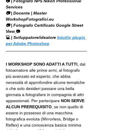
📷
 | Fotografo NPS Nikon Professional 
Services
​📷 | Docente | Master 
WorkshopFotografici.eu
📷 | Fotografo Certificato Google Street 
View
📷
💻
 | Sviluppatore/ideatore 
Intuitiv plugin 
per Adobe Photoshop
I WORKSHOP SONO ADATTI A TUTTI
, dal 
fotoamatore alle prime armi, al fotografo 
più avanzato ed esperto, che abbia 
necessità di approfondire alcune tematiche 
o che solo desideri passare una bella 
giornata a fotografare in compagnia di altri 
appassionati. Per partecipare 
NON SERVE 
ALCUN PREREQUISITO
, se non quello di 
essere in possesso di una macchina 
fotografica evoluta (Mirrorless, Bridge o 
Reflex) e una conoscenza basica minima 