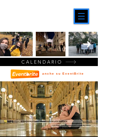
CALENDARIO
anche su EventBrite