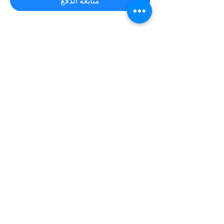
متابعة الدفع
شارِك هذا الحدث
AULA VIRTUALE
✨✨💻 Hai acquistato il biglietto per un workshop
sul campo e hai deciso solo successivamente di
partecipare anche all'
AULA VIRTUALE
di
commento delle fotografie e post-produzione?
Nessun problema.
|
clicca qui
|
per versare la
differenza della quota di iscrizione che ti manca.
Dopo di che, scrivi a
iscrizioni@workshopfotografici.eu
per
informarci dell'operazione effettuata 💻✨✨
METODO ISCRIZIONE