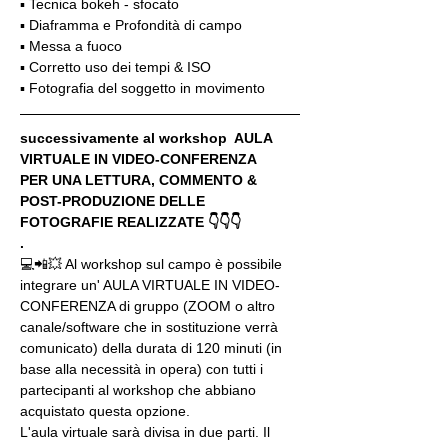
▪️ Tecnica bokeh - sfocato
▪️ Diaframma e Profondità di campo
▪️ Messa a fuoco
▪️ Corretto uso dei tempi & ISO
▪️ Fotografia del soggetto in movimento
successivamente al workshop  AULA 
VIRTUALE IN VIDEO-CONFERENZA
PER UNA LETTURA, COMMENTO & 
POST-PRODUZIONE DELLE 
FOTOGRAFIE REALIZZATE 👇👇👇
.
💻📲💥 Al workshop sul campo è possibile 
integrare un' AULA VIRTUALE IN VIDEO-
CONFERENZA di gruppo (ZOOM o altro 
canale/software che in sostituzione verrà 
comunicato) della durata di 120 minuti (in 
base alla necessità in opera) con tutti i 
partecipanti al workshop che abbiano 
acquistato questa opzione.
L'aula virtuale sarà divisa in due parti. Il 