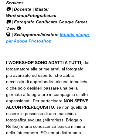
Services
​📷 | Docente | Master 
WorkshopFotografici.eu
📷 | Fotografo Certificato Google Street 
View
📷
💻
 | Sviluppatore/ideatore 
Intuitiv plugin 
per Adobe Photoshop
I WORKSHOP SONO ADATTI A TUTTI
, dal 
fotoamatore alle prime armi, al fotografo 
più avanzato ed esperto, che abbia 
necessità di approfondire alcune tematiche 
o che solo desideri passare una bella 
giornata a fotografare in compagnia di altri 
appassionati. Per partecipare 
NON SERVE 
ALCUN PREREQUISITO
, se non quello di 
essere in possesso di una macchina 
fotografica evoluta (Mirrorless, Bridge o 
Reflex) e una conoscenza basica minima 
della fotocamera ISO-tempi-diaframma.