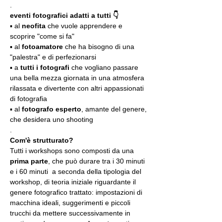
.
eventi fotografici adatti a tutti 👇
▪️ al 
neofita
 che vuole apprendere e 
scoprire "come si fa"
▪️ al 
fotoamatore
 che ha bisogno di una 
"palestra" e di perfezionarsi
▪️ a 
tutti i fotografi
 che vogliano passare 
una bella mezza giornata in una atmosfera 
rilassata e divertente con altri appassionati 
di fotografia
▪️ al 
fotografo esperto
, amante del genere, 
che desidera uno shooting
.
Com'è strutturato?
Tutti i workshops sono composti da una 
prima parte
, che può durare tra i 30 minuti 
e i 60 minuti  a seconda della tipologia del 
workshop, di teoria iniziale riguardante il 
genere fotografico trattato: impostazioni di 
macchina ideali, suggerimenti e piccoli 
trucchi da mettere successivamente in 