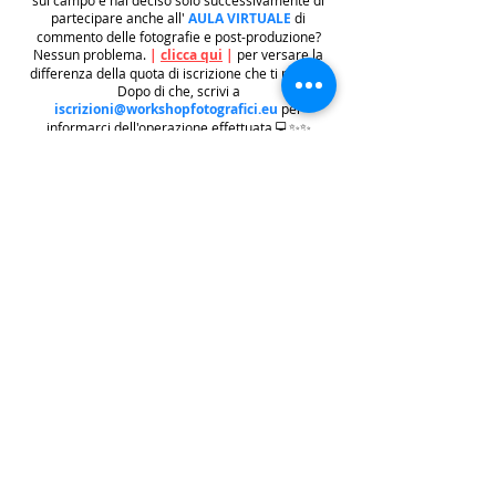
partecipare anche all'
AULA VIRTUALE
di
commento delle fotografie e post-produzione?
Nessun problema.
|
clicca qui
|
per versare la
differenza della quota di iscrizione che ti manca.
Dopo di che, scrivi a
iscrizioni@workshopfotografici.eu
per
informarci dell'operazione effettuata 💻✨✨
METODO ISCRIZIONE
👉
Se riscontri difficoltà con il pagamento
dell'iscrizione mediante carta di credito/paypal
potrai iscriverti tramite altri metodi di pagamento
come
BONIFICO BACARIO
(
contattaci per
ricevere gli estremi bancari)
o REVOLUT
|
CLICCA
QUI
| ricordati in questo caso di contattarci in
seguito per lasciarci i tuoi recapiti per mandarti le
informazioni e il biglietto dell'evento e di
contattarci per e-mail per indicarci i tuoi dati
personali per l'emissione della regolare fattura
(nome cognome, indirizzo di residenza con cap e
codice fiscale).
.
.
.
leggi:
info costi
: La quota di iscrizione è comprensiva di