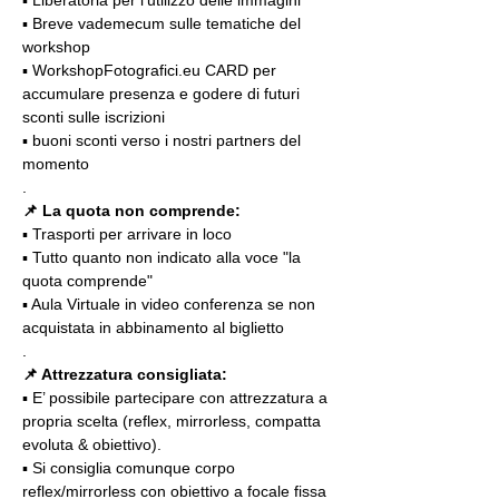
▪️ Breve vademecum sulle tematiche del 
workshop
▪️ WorkshopFotografici.eu CARD per 
accumulare presenza e godere di futuri 
sconti sulle iscrizioni
▪️ buoni sconti verso i nostri partners del 
momento
.
📌
La quota non comprende:
▪️ Trasporti per arrivare in loco
▪️ Tutto quanto non indicato alla voce "la 
quota comprende"
▪️ Aula Virtuale in video conferenza se non 
acquistata in abbinamento al biglietto
.
📌 Attrezzatura consigliata:
▪️ E’ possibile partecipare con attrezzatura a 
propria scelta (reflex, mirrorless, compatta 
evoluta & obiettivo).
▪️ Si consiglia comunque corpo 
reflex/mirrorless con obiettivo a focale fissa 