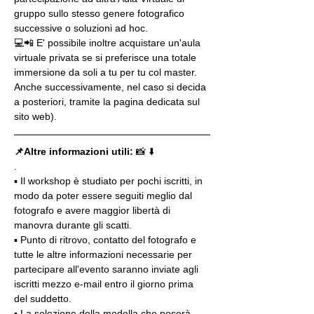
gruppo sullo stesso genere fotografico 
successive o soluzioni ad hoc.
💻📲 E' possibile inoltre acquistare un'aula 
virtuale privata se si preferisce una totale 
immersione da soli a tu per tu col master. 
Anche successivamente, nel caso si decida 
a posteriori, tramite la pagina dedicata sul 
sito web).
📌Altre informazioni utili: 
📸 ⬇️
.
▪️ Il workshop è studiato per pochi iscritti, in 
modo da poter essere seguiti meglio dal 
fotografo e avere maggior libertà di 
manovra durante gli scatti.
▪️ Punto di ritrovo, contatto del fotografo e 
tutte le altre informazioni necessarie per 
partecipare all'evento saranno inviate agli 
iscritti mezzo e-mail entro il giorno prima 
del suddetto.
▪️ La selezione della modella che poserà 