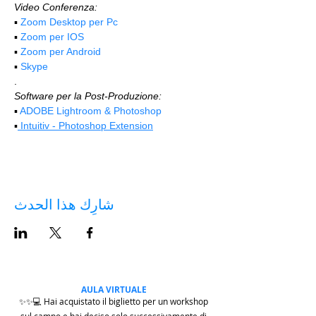
Video Conferenza:
▪️ 
Zoom Desktop per Pc
▪️ 
Zoom per IOS
▪️ 
Zoom per Android
▪️ 
Skype
.
Software per la Post-Produzione:
▪️ 
ADOBE Lightroom & Photoshop
▪️
 Intuitiv - Photoshop Extension
شارِك هذا الحدث
AULA VIRTUALE
✨✨💻 Hai acquistato il biglietto per un workshop
sul campo e hai deciso solo successivamente di