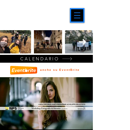
CALENDARIO
anche su EventBrite