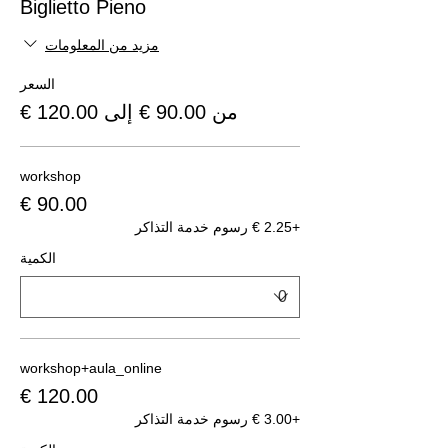
Biglietto Pieno
مزيد من المعلومات
السعر
من ‏90.00 € إلى ‏120.00 €
workshop
+‏2.25 € رسوم خدمة التذاكر
الكمية
workshop+aula_online
+‏3.00 € رسوم خدمة التذاكر