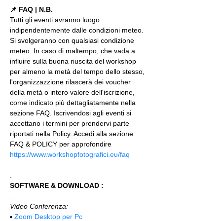
📌 FAQ | N.B.
Tutti gli eventi avranno luogo 
indipendentemente dalle condizioni meteo. 
Si svolgeranno con qualsiasi condizione 
meteo. In caso di maltempo, che vada a 
influire sulla buona riuscita del workshop 
per almeno la metà del tempo dello stesso, 
l'organizzazzione rilascerà dei voucher 
della metà o intero valore dell'iscrizione, 
come indicato più dettagliatamente nella 
sezione FAQ. Iscrivendosi agli eventi si 
accettano i termini per prendervi parte 
riportati nella Policy. Accedi alla sezione 
FAQ & POLICY per approfondire 
https://www.workshopfotografici.eu/faq
.
.
SOFTWARE & DOWNLOAD :
.
Video Conferenza:
▪️ 
Zoom Desktop per Pc