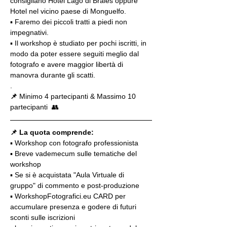
consigliano Hotel Lago di Braies oppure 
Hotel nel vicino paese di Monguelfo.
▪ Faremo dei piccoli tratti a piedi non 
impegnativi.
▪️ Il workshop è studiato per pochi iscritti, in 
modo da poter essere seguiti meglio dal 
fotografo e avere maggior libertà di 
manovra durante gli scatti.
.
📌
 Minimo 4 partecipanti & Massimo 10 
partecipanti  👥
📌 La quota comprende:
▪️ Workshop con fotografo professionista
▪️ Breve vademecum sulle tematiche del 
workshop
▪️ Se si è acquistata "Aula Virtuale di 
gruppo" di commento e post-produzione
▪️ WorkshopFotografici.eu CARD per 
accumulare presenza e godere di futuri 
sconti sulle iscrizioni