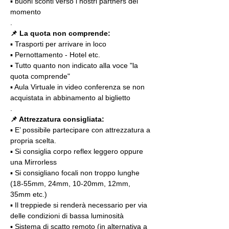
▪️ buoni sconti verso i nostri partners del 
momento
.
📌 La quota non comprende:
▪️ Trasporti per arrivare in loco
▪️ Pernottamento - Hotel etc.
▪️ Tutto quanto non indicato alla voce "la 
quota comprende"
▪️ Aula Virtuale in video conferenza se non 
acquistata in abbinamento al biglietto
.
📌 Attrezzatura consigliata:
▪️ E’ possibile partecipare con attrezzatura a 
propria scelta.
▪️ Si consiglia corpo reflex leggero oppure 
una Mirrorless
▪️ Si consigliano focali non troppo lunghe 
(18-55mm, 24mm, 10-20mm, 12mm, 
35mm etc.)
▪️ Il treppiede si renderà necessario per via 
delle condizioni di bassa luminosità
▪️ Sistema di scatto remoto (in alternativa a 