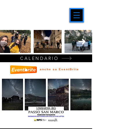
CALENDARIO
anche su EventBrite