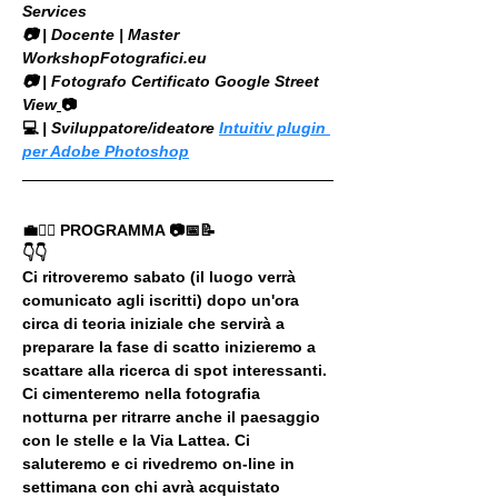
Services
​📷 | Docente | Master 
WorkshopFotografici.eu
📷 | Fotografo Certificato Google Street 
View
📷
💻
 | Sviluppatore/ideatore 
Intuitiv plugin 
per Adobe Photoshop
💼🚶‍♂️ PROGRAMMA 📷📅📝
👇👇
Ci ritroveremo sabato (il luogo verrà 
comunicato agli iscritti) dopo un'ora 
circa di teoria iniziale che servirà a 
preparare la fase di scatto inizieremo a 
scattare alla ricerca di spot interessanti. 
Ci cimenteremo nella fotografia 
notturna per ritrarre anche il paesaggio 
con le stelle e la Via Lattea. Ci 
saluteremo e ci rivedremo on-line in 
settimana con chi avrà acquistato 