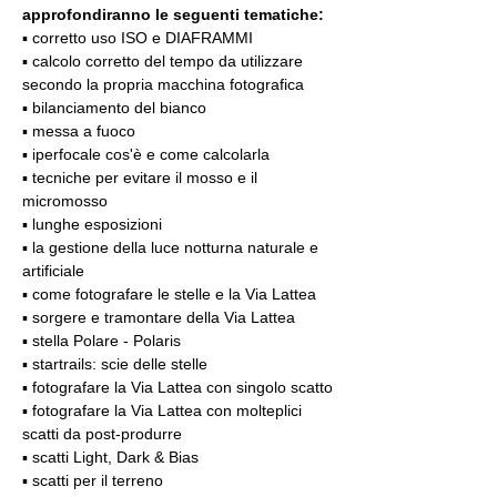
approfondiranno le seguenti tematiche:
▪️ corretto uso ISO e DIAFRAMMI
▪️ calcolo corretto del tempo da utilizzare 
secondo la propria macchina fotografica
▪️ bilanciamento del bianco
▪️ messa a fuoco
▪️ iperfocale cos'è e come calcolarla
▪️ tecniche per evitare il mosso e il 
micromosso
▪️ lunghe esposizioni
▪️ la gestione della luce notturna naturale e 
artificiale
▪️ come fotografare le stelle e la Via Lattea
▪️ sorgere e tramontare della Via Lattea
▪️ stella Polare - Polaris
▪️ startrails: scie delle stelle
▪️ fotografare la Via Lattea con singolo scatto
▪️ fotografare la Via Lattea con molteplici 
scatti da post-produrre
▪️ scatti Light, Dark & Bias
▪️ scatti per il terreno