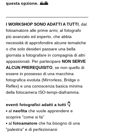
questa opzione. ⛰🌄
I WORKSHOP SONO ADATTI A TUTTI
, dal 
fotoamatore alle prime armi, al fotografo 
più avanzato ed esperto, che abbia 
necessità di approfondire alcune tematiche 
o che solo desideri passare una bella 
giornata a fotografare in compagnia di altri 
appassionati. Per partecipare 
NON SERVE 
ALCUN PREREQUISITO
, se non quello di 
essere in possesso di una macchina 
fotografica evoluta (Mirrorless, Bridge o 
Reflex) e una conoscenza basica minima 
della fotocamera ISO-tempi-diaframma.
.
eventi fotografici adatti a tutti 👇
▪️ al 
neofita
 che vuole apprendere e 
scoprire "come si fa"
▪️ al 
fotoamatore
 che ha bisogno di una 
"palestra" e di perfezionarsi