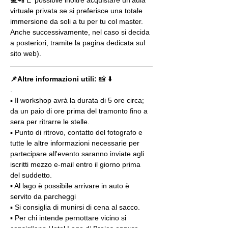
virtuale privata se si preferisce una totale 
immersione da soli a tu per tu col master. 
Anche successivamente, nel caso si decida 
a posteriori, tramite la pagina dedicata sul 
sito web).
📌Altre informazioni utili: 
📸 ⬇️
.
▪️ Il workshop avrà la durata di 5 ore circa; 
da un paio di ore prima del tramonto fino a 
sera per ritrarre le stelle.
▪️ Punto di ritrovo, contatto del fotografo e 
tutte le altre informazioni necessarie per 
partecipare all'evento saranno inviate agli 
iscritti mezzo e-mail entro il giorno prima 
del suddetto.
▪️ Al lago è possibile arrivare in auto è 
servito da parcheggi
▪️ Si consiglia di munirsi di cena al sacco.
▪️ Per chi intende pernottare vicino si 