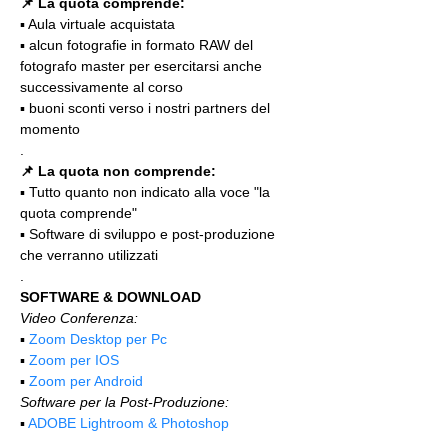
📌 La quota comprende:
▪️ Aula virtuale acquistata
▪️ alcun fotografie in formato RAW del 
fotografo master per esercitarsi anche 
successivamente al corso
▪️ buoni sconti verso i nostri partners del 
momento
.
📌 La quota non comprende:
▪️ Tutto quanto non indicato alla voce "la 
quota comprende"
▪️ Software di sviluppo e post-produzione 
che verranno utilizzati
.
SOFTWARE & DOWNLOAD
Video Conferenza:
▪️ 
Zoom Desktop per Pc
▪️ 
Zoom per IOS
▪️ 
Zoom per Android
Software per la Post-Produzione:
▪️ 
ADOBE Lightroom & Photoshop
.