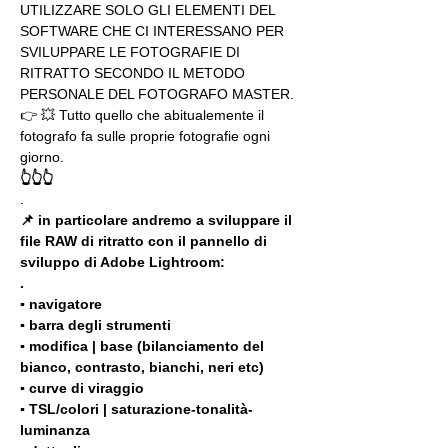
UTILIZZARE SOLO GLI ELEMENTI DEL 
SOFTWARE CHE CI INTERESSANO PER 
SVILUPPARE LE FOTOGRAFIE DI 
RITRATTO SECONDO IL METODO 
PERSONALE DEL FOTOGRAFO MASTER. 
👉 💥 Tutto quello che abitualemente il 
fotografo fa sulle proprie fotografie ogni 
giorno.
👆👆👆
.
📌 in particolare andremo a sviluppare il 
file RAW di ritratto con il pannello di 
sviluppo di Adobe Lightroom:
.
▪️ navigatore
▪️ barra degli strumenti
▪️ modifica | base (bilanciamento del 
bianco, contrasto, bianchi, neri etc)
▪️ curve di viraggio
▪️ TSL/colori | saturazione-tonalità-
luminanza