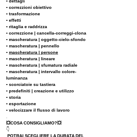
▪️ dettagli
▪️ correzzioni obiettivo
▪️ trasformazione
▪️ effetti
▪️ ritaglia e raddrizza
▪️ correzzione | cancella-correggi-clona
▪️ mascheratura | oggetto-cielo-sfondo
▪️ mascheratura | pennello
▪️ 
mascheratura | persone
▪️ mascheratura | lineare
▪️ mascheratura | sfumatura radiale
▪️ mascheratura | intervallo colore-
luminanza
▪️ scorciatoie su tastiera
▪️ predefiniti | creazione e utilizzo
▪️ storia
▪️ esportazione
▪️ velocizzare il flusso di lavoro
.
💥COSA CONSIGLIAMO?💥
👇
 POTRAI SCEGLIERE LA DURATA DEL 