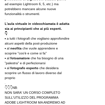
ad esempio Lightroom 6, 5, etc.) ma 
potrebbero mancare alcune nuove 
funzionalità o strumenti.
.
L'aula virtuale in videochiamata è adatta 
sia ai principianti che ai più esperti.
👇
▪️ a tutti i fotografi che vogliano approfondire 
alcuni aspetti della post-produzione
▪️ al 
neofita
 che vuole apprendere e 
scoprire "cos'è e come si fa"
▪️ al 
fotoamatore
 che ha bisogno di una 
"palestra" e di perfezionarsi
▪️ al 
fotografo esperto 
che desidera 
scoprire un flusso di lavoro diverso dal 
proprio 
.
👇👇👇NB:
NON SARA' UN CORSO COMPLETO 
SULL'UTILIZZO DEL PROGRAMMA 
ADOBE LIGHTROOM MA ANDREMO AD 