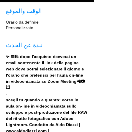
الوقت والموقع
Orario da definire
Personalizzato
نبذة عن الحدث
✨ 📅📝 dopo l'acquisto riceverai un 
email contenente il link della pagina 
web dove potrai selezionare il giorno e 
l'orario che preferisci per l'aula on-line 
in videochiamata su Zoom Meeting📲📷
💥
.
scegli tu quando e quanto: corso in 
aula on-line in videochiamata sullo 
sviluppo e post-produzione del file RAW 
del ritratto fotografico con Adobe 
Lightroom. Condotto da Aldo Diazzi | 
www.aldodiazzi.com |