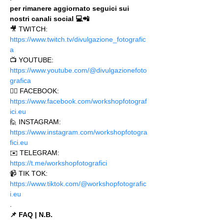
per rimanere aggiornato seguici sui 
nostri canali social 💻📲
🎥 TWITCH: 
https://www.twitch.tv/divulgazione_fotografic
a
📺 YOUTUBE: 
https://www.youtube.com/@divulgazionefoto
grafica
🙋‍♂️ FACEBOOK: 
https://www.facebook.com/workshopfotograf
ici.eu 
🙋 INSTAGRAM: 
https://www.instagram.com/workshopfotogra
fici.eu
✉️ TELEGRAM: 
https://t.me/workshopfotografici 
📹 TIK TOK: 
https://www.tiktok.com/@workshopfotografic
i.eu
.
📌 FAQ | N.B.