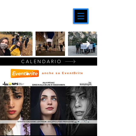
CALENDARIO
anche su EventBrite