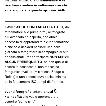
mattina. A quell'ora ci saluteremo e ci 
rivedremo on-line in settimana con chi 
avrà acquistato questa opzione. ⛰🌄
I WORKSHOP SONO ADATTI A TUTTI
, dal 
fotoamatore alle prime armi, al fotografo 
più avanzato ed esperto, che abbia 
necessità di approfondire alcune tematiche 
o che solo desideri passare una bella 
giornata a fotografare in compagnia di altri 
appassionati. Per partecipare 
NON SERVE 
ALCUN PREREQUISITO
, se non quello di 
essere in possesso di una macchina 
fotografica evoluta (Mirrorless, Bridge o 
Reflex) e una conoscenza basica minima 
della fotocamera ISO-tempi-diaframma.
.
eventi fotografici adatti a tutti 👇
▪️ al 
neofita
 che vuole apprendere e 
scoprire "come si fa"