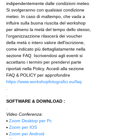
indipendentemente dalle condizioni meteo. 
Si svolgeranno con qualsiasi condizione 
meteo. In caso di maltempo, che vada a 
influire sulla buona riuscita del workshop 
per almeno la metà del tempo dello stesso, 
l'organizzazzione rilascerà dei voucher 
della metà o intero valore dell'iscrizione, 
come indicato più dettagliatamente nella 
sezione FAQ. Iscrivendosi agli eventi si 
accettano i termini per prendervi parte 
riportati nella Policy. Accedi alla sezione 
FAQ & POLICY per approfondire 
https://www.workshopfotografici.eu/faq
.
.
SOFTWARE & DOWNLOAD :
.
Video Conferenza:
▪️ 
Zoom Desktop per Pc
▪️ 
Zoom per IOS
▪️ 
Zoom per Android