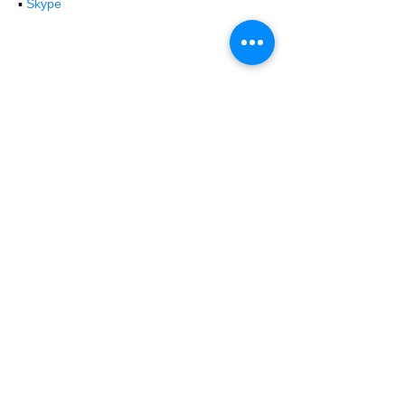
▪️ 
Skype
شارِك هذا الحدث
AULA VIRTUALE
✨✨💻 Hai acquistato il biglietto per un workshop
sul campo e hai deciso solo successivamente di
partecipare anche all'
AULA VIRTUALE
di
commento delle fotografie e post-produzione?
Nessun problema.
|
clicca qui
|
per versare la
differenza della quota di iscrizione che ti manca.
Dopo di che, scrivi a
iscrizioni@workshopfotografici.eu
per
informarci dell'operazione effettuata 💻✨✨