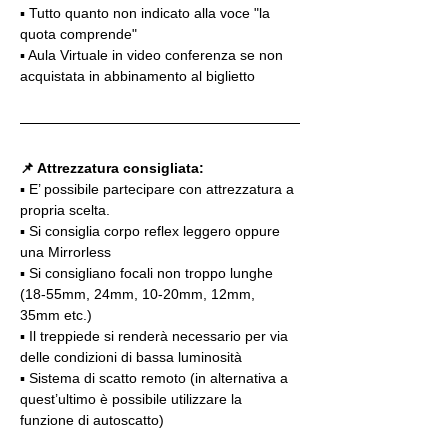
▪️ Tutto quanto non indicato alla voce "la 
quota comprende"
▪️ Aula Virtuale in video conferenza se non 
acquistata in abbinamento al biglietto
📌 Attrezzatura consigliata:
▪️ E’ possibile partecipare con attrezzatura a 
propria scelta.
▪️ Si consiglia corpo reflex leggero oppure 
una Mirrorless
▪️ Si consigliano focali non troppo lunghe 
(18-55mm, 24mm, 10-20mm, 12mm, 
35mm etc.)
▪️ Il treppiede si renderà necessario per via 
delle condizioni di bassa luminosità
▪️ Sistema di scatto remoto (in alternativa a 
quest’ultimo è possibile utilizzare la 
funzione di autoscatto)