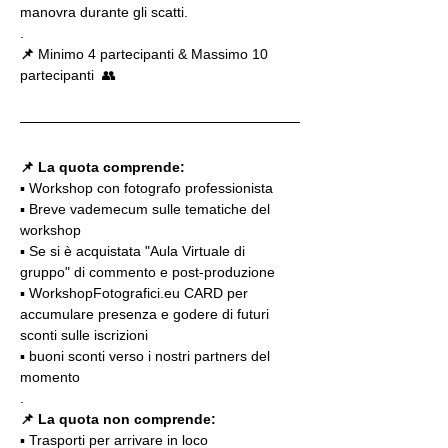
manovra durante gli scatti.
.
📌
 Minimo 4 partecipanti & Massimo 10 
partecipanti  👥
📌 La quota comprende:
▪️ Workshop con fotografo professionista
▪️ Breve vademecum sulle tematiche del 
workshop
▪️ Se si è acquistata "Aula Virtuale di 
gruppo" di commento e post-produzione
▪️ WorkshopFotografici.eu CARD per 
accumulare presenza e godere di futuri 
sconti sulle iscrizioni
▪️ buoni sconti verso i nostri partners del 
momento
.
📌 La quota non comprende:
▪️ Trasporti per arrivare in loco