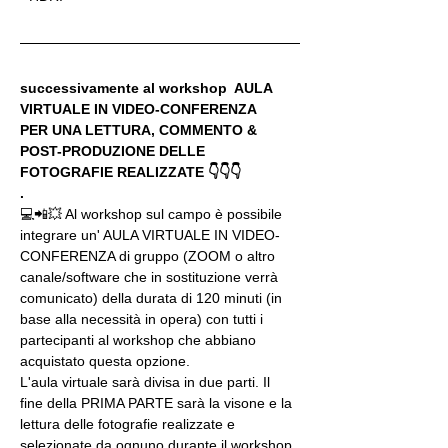
successivamente al workshop  AULA 
VIRTUALE IN VIDEO-CONFERENZA
PER UNA LETTURA, COMMENTO & 
POST-PRODUZIONE DELLE 
FOTOGRAFIE REALIZZATE 👇👇👇
.
💻📲💥 Al workshop sul campo è possibile 
integrare un' AULA VIRTUALE IN VIDEO-
CONFERENZA di gruppo (ZOOM o altro 
canale/software che in sostituzione verrà 
comunicato) della durata di 120 minuti (in 
base alla necessità in opera) con tutti i 
partecipanti al workshop che abbiano 
acquistato questa opzione.
L'aula virtuale sarà divisa in due parti. Il 
fine della PRIMA PARTE sarà la visone e la 
lettura delle fotografie realizzate e 
selezionate da ognuno durante il workshop, 