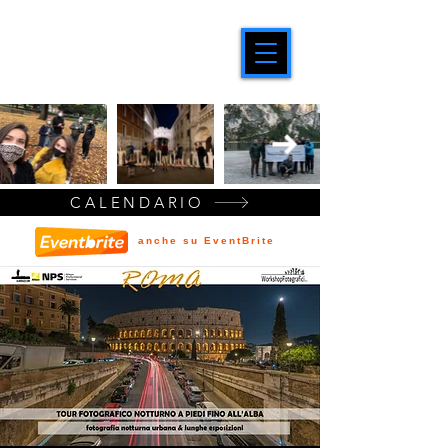
CALENDARIO
anche su EventBrite