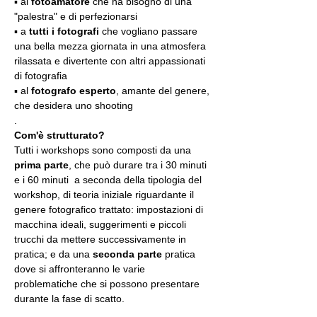
▪️ al 
fotoamatore
 che ha bisogno di una 
"palestra" e di perfezionarsi
▪️ a 
tutti i fotografi
 che vogliano passare 
una bella mezza giornata in una atmosfera 
rilassata e divertente con altri appassionati 
di fotografia
▪️ al 
fotografo esperto
, amante del genere, 
che desidera uno shooting
.
Com'è strutturato?
Tutti i workshops sono composti da una 
prima parte
, che può durare tra i 30 minuti 
e i 60 minuti  a seconda della tipologia del 
workshop, di teoria iniziale riguardante il 
genere fotografico trattato: impostazioni di 
macchina ideali, suggerimenti e piccoli 
trucchi da mettere successivamente in 
pratica; e da una 
seconda parte
 pratica 
dove si affronteranno le varie 
problematiche che si possono presentare 
durante la fase di scatto.