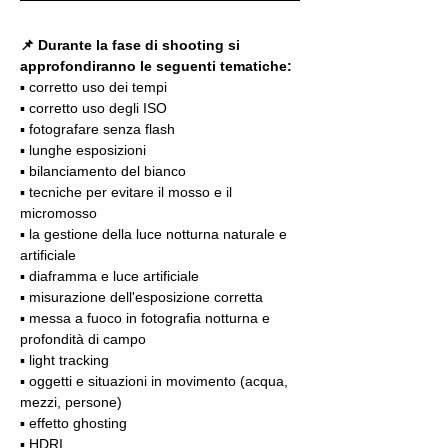
📌 Durante la fase di shooting si 
approfondiranno le seguenti tematiche:
▪️ corretto uso dei tempi
▪️ corretto uso degli ISO
▪️ fotografare senza flash
▪️ lunghe esposizioni
▪️ bilanciamento del bianco
▪️ tecniche per evitare il mosso e il 
micromosso
▪️ la gestione della luce notturna naturale e 
artificiale
▪️ diaframma e luce artificiale
▪️ misurazione dell'esposizione corretta
▪️ messa a fuoco in fotografia notturna e 
profondità di campo
▪️ light tracking
▪️ oggetti e situazioni in movimento (acqua, 
mezzi, persone)
▪️ effetto ghosting
▪️ HDRI