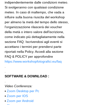
indipendentemente dalle condizioni meteo. 
Si svolgeranno con qualsiasi condizione 
meteo. In caso di maltempo, che vada a 
influire sulla buona riuscita del workshop 
per almeno la metà del tempo dello stesso, 
l'organizzazzione rilascerà dei voucher 
della metà o intero valore dell'iscrizione, 
come indicato più dettagliatamente nella 
sezione FAQ. Iscrivendosi agli eventi si 
accettano i termini per prendervi parte 
riportati nella Policy. Accedi alla sezione 
FAQ & POLICY per approfondire 
https://www.workshopfotografici.eu/faq
.
.
SOFTWARE & DOWNLOAD :
.
Video Conferenza:
▪️ 
Zoom Desktop per Pc
▪️ 
Zoom per IOS
▪️ 
Zoom per Android