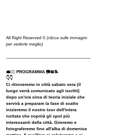
All Right Reserved ©️ 
(clicca sulle immagini 
per vederle meglio)
💼🚶‍♂️ PROGRAMMA 📷📅📝
👇👇
Ci ritroveremo in città sabato sera (il 
luogo verrà comunicato agli iscritti) 
dopo un'ora circa di teoria iniziale che 
servirà a preparare la fase di scatto 
inizieremo il nostro tour dell'intera 
nottata che coprirà gli spot più 
interessanti della città. Gireremo e 
fotograferemo fino all'alba di domenica 
mattina. A quell'ora ci saluteremo e ci 