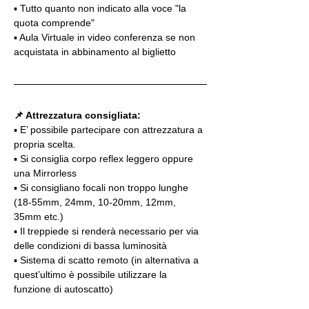
▪️ Tutto quanto non indicato alla voce "la 
quota comprende"
▪️ Aula Virtuale in video conferenza se non 
acquistata in abbinamento al biglietto
📌 Attrezzatura consigliata:
▪️ E’ possibile partecipare con attrezzatura a 
propria scelta.
▪️ Si consiglia corpo reflex leggero oppure 
una Mirrorless
▪️ Si consigliano focali non troppo lunghe 
(18-55mm, 24mm, 10-20mm, 12mm, 
35mm etc.)
▪️ Il treppiede si renderà necessario per via 
delle condizioni di bassa luminosità
▪️ Sistema di scatto remoto (in alternativa a 
quest’ultimo è possibile utilizzare la 
funzione di autoscatto)