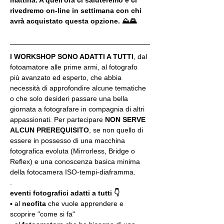
rivedremo on-line in settimana con chi 
avrà acquistato questa opzione. ⛰🌄
I WORKSHOP SONO ADATTI A TUTTI
, dal 
fotoamatore alle prime armi, al fotografo 
più avanzato ed esperto, che abbia 
necessità di approfondire alcune tematiche 
o che solo desideri passare una bella 
giornata a fotografare in compagnia di altri 
appassionati. Per partecipare 
NON SERVE 
ALCUN PREREQUISITO
, se non quello di 
essere in possesso di una macchina 
fotografica evoluta (Mirrorless, Bridge o 
Reflex) e una conoscenza basica minima 
della fotocamera ISO-tempi-diaframma.
.
eventi fotografici adatti a tutti 👇
▪️ al 
neofita
 che vuole apprendere e 
scoprire "come si fa"