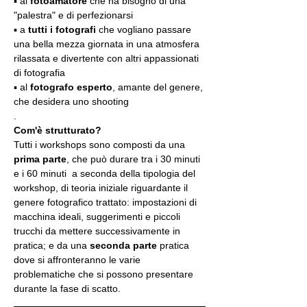
▪️ al 
fotoamatore
 che ha bisogno di una 
"palestra" e di perfezionarsi
▪️ a 
tutti i fotografi
 che vogliano passare 
una bella mezza giornata in una atmosfera 
rilassata e divertente con altri appassionati 
di fotografia
▪️ al 
fotografo esperto
, amante del genere, 
che desidera uno shooting
.
Com'è strutturato?
Tutti i workshops sono composti da una 
prima parte
, che può durare tra i 30 minuti 
e i 60 minuti  a seconda della tipologia del 
workshop, di teoria iniziale riguardante il 
genere fotografico trattato: impostazioni di 
macchina ideali, suggerimenti e piccoli 
trucchi da mettere successivamente in 
pratica; e da una 
seconda parte
 pratica 
dove si affronteranno le varie 
problematiche che si possono presentare 
durante la fase di scatto.