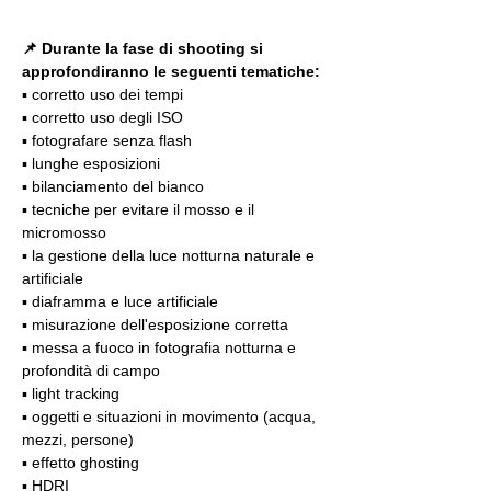
📌 Durante la fase di shooting si 
approfondiranno le seguenti tematiche:
▪️ corretto uso dei tempi
▪️ corretto uso degli ISO
▪️ fotografare senza flash
▪️ lunghe esposizioni
▪️ bilanciamento del bianco
▪️ tecniche per evitare il mosso e il 
micromosso
▪️ la gestione della luce notturna naturale e 
artificiale
▪️ diaframma e luce artificiale
▪️ misurazione dell'esposizione corretta
▪️ messa a fuoco in fotografia notturna e 
profondità di campo
▪️ light tracking
▪️ oggetti e situazioni in movimento (acqua, 
mezzi, persone)
▪️ effetto ghosting
▪️ HDRI