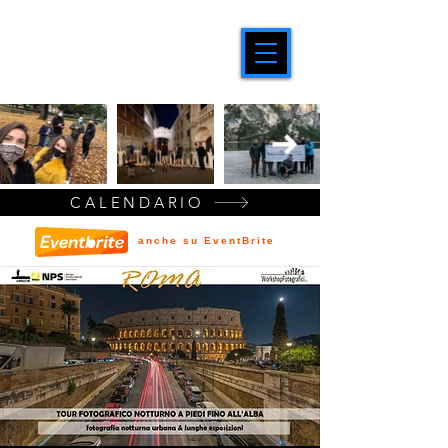
CALENDARIO
anche su EventBrite