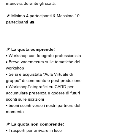
manovra durante gli scatti.
.
📌
 Minimo 4 partecipanti & Massimo 10 
partecipanti  👥
📌 La quota comprende:
▪️ Workshop con fotografo professionista
▪️ Breve vademecum sulle tematiche del 
workshop
▪️ Se si è acquistata "Aula Virtuale di 
gruppo" di commento e post-produzione
▪️ WorkshopFotografici.eu CARD per 
accumulare presenza e godere di futuri 
sconti sulle iscrizioni
▪️ buoni sconti verso i nostri partners del 
momento
.
📌 La quota non comprende:
▪️ Trasporti per arrivare in loco