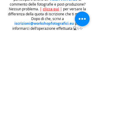
commento delle fotografie e post-produzione?
Nessun problema.
|
clicca qui
|
per versare la
differenza della quota di iscrizione che ti manca.
Dopo di che, scrivi a
iscrizioni@workshopfotografici.eu
per
informarci dell'operazione effettuata 💻✨✨
METODO ISCRIZIONE
👉
Se riscontri difficoltà con il pagamento
dell'iscrizione mediante carta di credito/paypal
potrai iscriverti tramite altri metodi di pagamento
come
BONIFICO BACARIO
(
contattaci per
ricevere gli estremi bancari)
o REVOLUT
|
CLICCA
QUI
| ricordati in questo caso di contattarci in
seguito per lasciarci i tuoi recapiti per mandarti le
informazioni e il biglietto dell'evento e di
contattarci per e-mail per indicarci i tuoi dati
personali per l'emissione della regolare fattura
(nome cognome, indirizzo di residenza con cap e
codice fiscale).
.
.
.
leggi:
info costi
: La quota di iscrizione è comprensiva di
tasse, rivalsa INPS 4% & bollo su fattura (dove