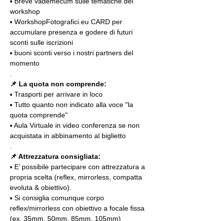
▪️ Breve vademecum sulle tematiche del 
workshop
▪️ WorkshopFotografici.eu CARD per 
accumulare presenza e godere di futuri 
sconti sulle iscrizioni
▪️ buoni sconti verso i nostri partners del 
momento
.
📌
La quota non comprende:
▪️ Trasporti per arrivare in loco
▪️ Tutto quanto non indicato alla voce "la 
quota comprende"
▪️ Aula Virtuale in video conferenza se non 
acquistata in abbinamento al biglietto
.
📌 Attrezzatura consigliata:
▪️ E’ possibile partecipare con attrezzatura a 
propria scelta (reflex, mirrorless, compatta 
evoluta & obiettivo).
▪️ Si consiglia comunque corpo 
reflex/mirrorless con obiettivo a focale fissa 
(ex. 35mm, 50mm, 85mm, 105mm)