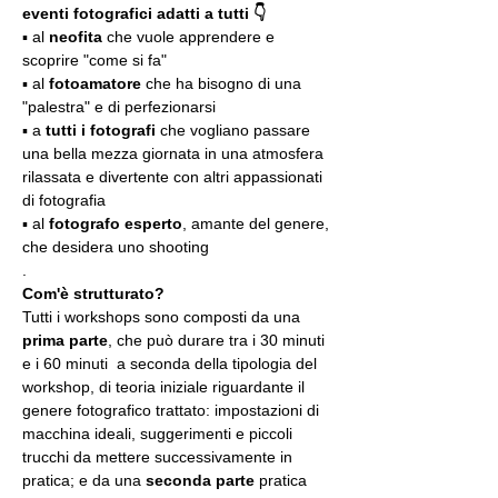
eventi fotografici adatti a tutti 👇
▪️ al 
neofita
 che vuole apprendere e 
scoprire "come si fa"
▪️ al 
fotoamatore
 che ha bisogno di una 
"palestra" e di perfezionarsi
▪️ a 
tutti i fotografi
 che vogliano passare 
una bella mezza giornata in una atmosfera 
rilassata e divertente con altri appassionati 
di fotografia
▪️ al 
fotografo esperto
, amante del genere, 
che desidera uno shooting
.
Com'è strutturato?
Tutti i workshops sono composti da una 
prima parte
, che può durare tra i 30 minuti 
e i 60 minuti  a seconda della tipologia del 
workshop, di teoria iniziale riguardante il 
genere fotografico trattato: impostazioni di 
macchina ideali, suggerimenti e piccoli 
trucchi da mettere successivamente in 
pratica; e da una 
seconda parte
 pratica 