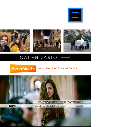
CALENDARIO
anche su EventBrite