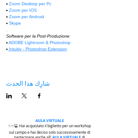
▪️ 
Zoom Desktop per Pc
▪️ 
Zoom per IOS
▪️ 
Zoom per Android
▪️ 
Skype
.
Software per la Post-Produzione:
▪️ 
ADOBE Lightroom & Photoshop
▪️
 Intuitiv - Photoshop Extension
شارِك هذا الحدث
AULA VIRTUALE
✨✨💻 Hai acquistato il biglietto per un workshop
sul campo e hai deciso solo successivamente di
partecipare anche all'
AULA VIRTUALE
di