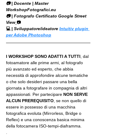
​📷 | Docente | Master 
WorkshopFotografici.eu
📷 | Fotografo Certificato Google Street 
View
📷
💻
 | Sviluppatore/ideatore 
Intuitiv plugin 
per Adobe Photoshop
I WORKSHOP SONO ADATTI A TUTTI
, dal 
fotoamatore alle prime armi, al fotografo 
più avanzato ed esperto, che abbia 
necessità di approfondire alcune tematiche 
o che solo desideri passare una bella 
giornata a fotografare in compagnia di altri 
appassionati. Per partecipare 
NON SERVE 
ALCUN PREREQUISITO
, se non quello di 
essere in possesso di una macchina 
fotografica evoluta (Mirrorless, Bridge o 
Reflex) e una conoscenza basica minima 
della fotocamera ISO-tempi-diaframma.
.