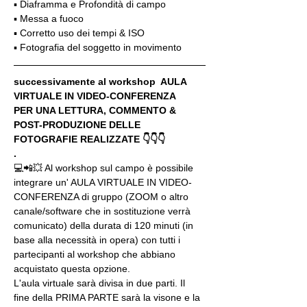
▪️ Diaframma e Profondità di campo
▪️ Messa a fuoco
▪️ Corretto uso dei tempi & ISO
▪️ Fotografia del soggetto in movimento
successivamente al workshop  AULA 
VIRTUALE IN VIDEO-CONFERENZA
PER UNA LETTURA, COMMENTO & 
POST-PRODUZIONE DELLE 
FOTOGRAFIE REALIZZATE 👇👇👇
.
💻📲💥 Al workshop sul campo è possibile 
integrare un' AULA VIRTUALE IN VIDEO-
CONFERENZA di gruppo (ZOOM o altro 
canale/software che in sostituzione verrà 
comunicato) della durata di 120 minuti (in 
base alla necessità in opera) con tutti i 
partecipanti al workshop che abbiano 
acquistato questa opzione.
L'aula virtuale sarà divisa in due parti. Il 
fine della PRIMA PARTE sarà la visone e la 