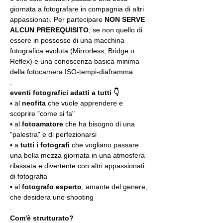
giornata a fotografare in compagnia di altri 
appassionati. Per partecipare 
NON SERVE 
ALCUN PREREQUISITO
, se non quello di 
essere in possesso di una macchina 
fotografica evoluta (Mirrorless, Bridge o 
Reflex) e una conoscenza basica minima 
della fotocamera ISO-tempi-diaframma.
.
eventi fotografici adatti a tutti 👇
▪️ al 
neofita
 che vuole apprendere e 
scoprire "come si fa"
▪️ al 
fotoamatore
 che ha bisogno di una 
"palestra" e di perfezionarsi
▪️ a 
tutti i fotografi
 che vogliano passare 
una bella mezza giornata in una atmosfera 
rilassata e divertente con altri appassionati 
di fotografia
▪️ al 
fotografo esperto
, amante del genere, 
che desidera uno shooting
.
Com'è strutturato?