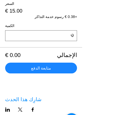
السعر
+‏0.38 € رسوم خدمة التذاكر
الكمية
الإجمالي
متابعة الدفع
شارِك هذا الحدث