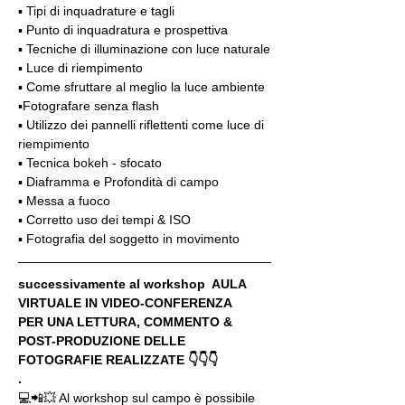
▪️ Tipi di inquadrature e tagli
▪️ Punto di inquadratura e prospettiva
▪️ Tecniche di illuminazione con luce naturale
▪️ Luce di riempimento
▪️ Come sfruttare al meglio la luce ambiente
▪️Fotografare senza flash
▪️ Utilizzo dei pannelli riflettenti come luce di 
riempimento
▪️ Tecnica bokeh - sfocato
▪️ Diaframma e Profondità di campo
▪️ Messa a fuoco
▪️ Corretto uso dei tempi & ISO
▪️ Fotografia del soggetto in movimento
successivamente al workshop  AULA 
VIRTUALE IN VIDEO-CONFERENZA
PER UNA LETTURA, COMMENTO & 
POST-PRODUZIONE DELLE 
FOTOGRAFIE REALIZZATE 👇👇👇
.
💻📲💥 Al workshop sul campo è possibile 