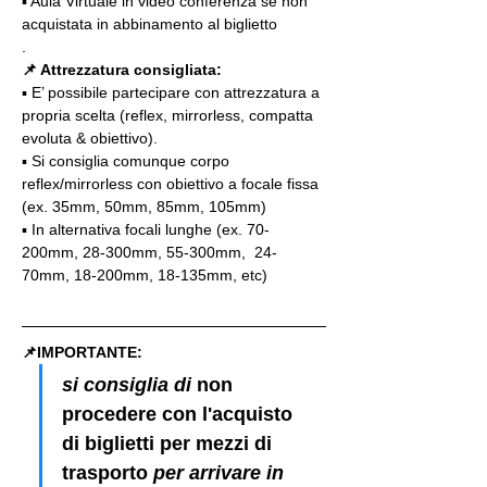
▪️ Aula Virtuale in video conferenza se non 
acquistata in abbinamento al biglietto
.
📌 Attrezzatura consigliata:
▪️ E’ possibile partecipare con attrezzatura a 
propria scelta (reflex, mirrorless, compatta 
evoluta & obiettivo).
▪️ Si consiglia comunque corpo 
reflex/mirrorless con obiettivo a focale fissa 
(ex. 35mm, 50mm, 85mm, 105mm)
▪️ In alternativa focali lunghe (ex. 70-
200mm, 28-300mm, 55-300mm,  24-
70mm, 18-200mm, 18-135mm, etc)
📌IMPORTANTE: 
si consiglia di 
non 
procedere con l'acquisto 
di biglietti per mezzi di 
trasporto
 per arrivare in 