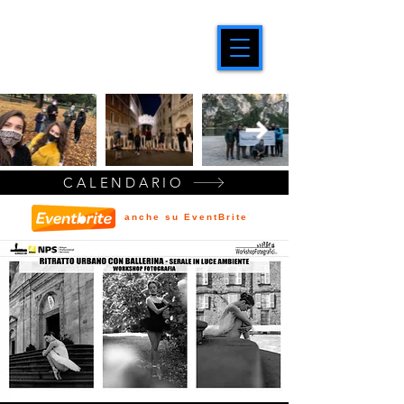
CALENDARIO
anche su EventBrite