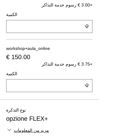
+‏3.00 € رسوم خدمة التذاكر
الكمية
workshop+aula_online
+‏3.75 € رسوم خدمة التذاكر
الكمية
نوع التذكرة
+opzione FLEX
مزيد من المعلومات