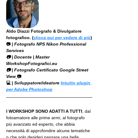
Aldo Diazzi Fotografo & Divulgatore 
fotografico. (
clicca qui per vedere di più
)
📷
 | Fotografo NPS Nikon Professional 
Services
​📷 | Docente | Master 
WorkshopFotografici.eu
📷 | Fotografo Certificato Google Street 
View
📷
💻
 | Sviluppatore/ideatore 
Intuitiv plugin 
per Adobe Photoshop
I WORKSHOP SONO ADATTI A TUTTI
, dal 
fotoamatore alle prime armi, al fotografo 
più avanzato ed esperto, che abbia 
necessità di approfondire alcune tematiche 
o che solo desideri passare una bella 