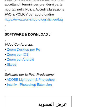
accettano i termini per prendervi parte 
riportati nella Policy. Accedi alla sezione 
FAQ & POLICY per approfondire 
https://www.workshopfotografici.eu/faq
.
.
SOFTWARE & DOWNLOAD :
.
Video Conferenza:
▪️ 
Zoom Desktop per Pc
▪️ 
Zoom per IOS
▪️ 
Zoom per Android
▪️ 
Skype
.
Software per la Post-Produzione:
▪️ 
ADOBE Lightroom & Photoshop
▪️
 Intuitiv - Photoshop Extension
عرض العضوية