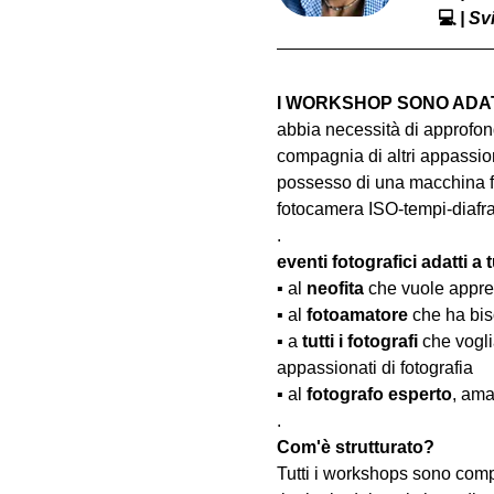
💻
 | S
I WORKSHOP SONO ADATT
abbia necessità di approfond
compagnia di altri appassion
possesso di una macchina fo
fotocamera ISO-tempi-diaf
.
eventi fotografici adatti a tu
▪️ al 
neofita
 che vuole appre
▪️ al 
fotoamatore
 che ha bis
▪️ a 
tutti i fotografi
 che vogl
appassionati di fotografia
▪️ al 
fotografo esperto
, ama
.
Com'è strutturato?
Tutti i workshops sono comp