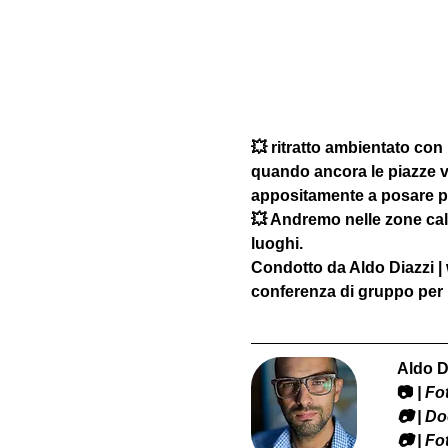
💥 ritratto ambientato con
quando ancora le piazze v
appositamente a posare per
💥 Andremo nelle zone calde
luoghi.
Condotto da Aldo Diazzi |
conferenza di gruppo per 
Aldo D
📷
 | F
​📷 | 
📷 | F