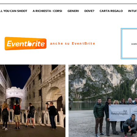
LL YOU CAN SHOOT
A RICHIESTA | CORSI
GENERI
DOVE?
CARTA REGALO
INTUI
anche su EventBrite
con