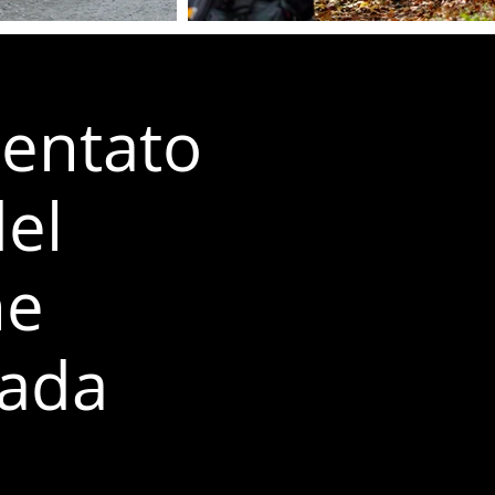
ientato
el
he
rada