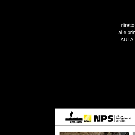
ritrat
alle pr
AULA V