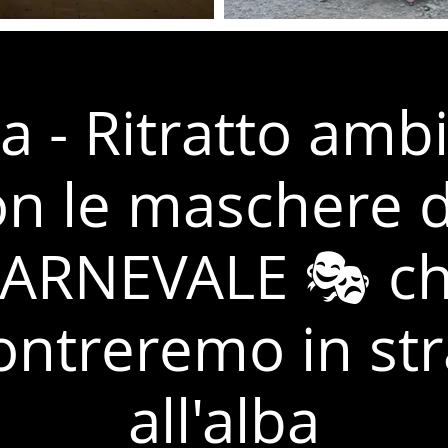
a - Ritratto amb
on le maschere d
ARNEVALE 🎭 c
ontreremo in st
all'alba