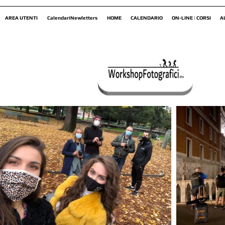
AREA UTENTI
CalendariNewletters
HOME
CALENDARIO
ON-LINE | CORSI
A