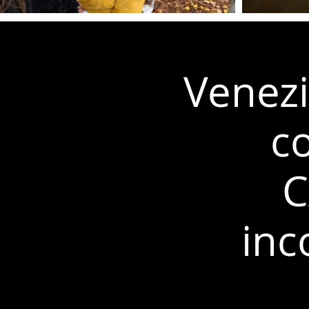
Venezi
c
C
inc