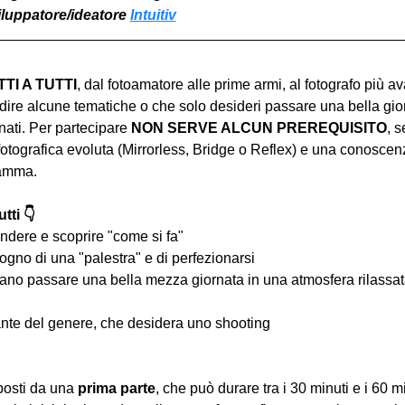
viluppatore/ideatore 
Intuitiv
I A TUTTI
, dal fotoamatore alle prime armi, al fotografo più a
ire alcune tematiche o che solo desideri passare una bella gior
ati. Per partecipare 
NON SERVE ALCUN PREREQUISITO
, s
tografica evoluta (Mirrorless, Bridge o Reflex) e una conoscen
ramma.
tti 👇
ndere e scoprire "come si fa"
ogno di una "palestra" e di perfezionarsi
iano passare una bella mezza giornata in una atmosfera rilassata 
nte del genere, che desidera uno shooting
osti da una 
prima parte
, che può durare tra i 30 minuti e i 60 m