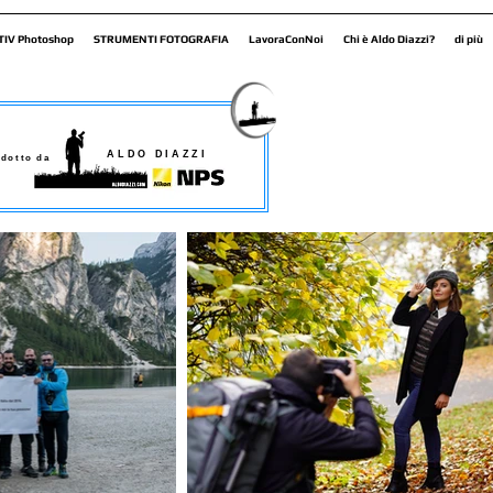
TIV Photoshop
STRUMENTI FOTOGRAFIA
LavoraConNoi
Chi è Aldo Diazzi?
di più
ALDO DIAZZI
dotto da