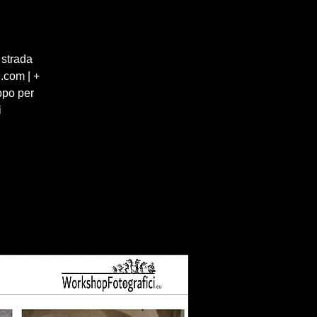
 strada
.com | +
ppo per
i