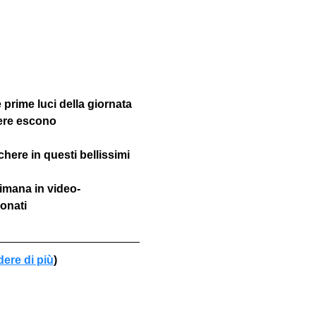
prime luci della giornata 
ere escono 
here in questi bellissimi 
imana in video-
onati
dere di più
)