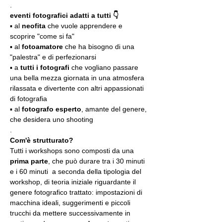
.
eventi fotografici adatti a tutti 👇
▪️ al 
neofita
 che vuole apprendere e 
scoprire "come si fa"
▪️ al 
fotoamatore
 che ha bisogno di una 
"palestra" e di perfezionarsi
▪️ a 
tutti i fotografi
 che vogliano passare 
una bella mezza giornata in una atmosfera 
rilassata e divertente con altri appassionati 
di fotografia
▪️ al 
fotografo esperto
, amante del genere, 
che desidera uno shooting
.
Com'è strutturato?
Tutti i workshops sono composti da una 
prima parte
, che può durare tra i 30 minuti 
e i 60 minuti  a seconda della tipologia del 
workshop, di teoria iniziale riguardante il 
genere fotografico trattato: impostazioni di 
macchina ideali, suggerimenti e piccoli 
trucchi da mettere successivamente in 