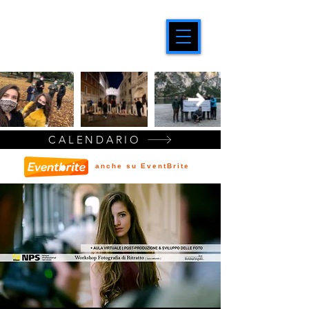
CALENDARIO
anche su EventBrite