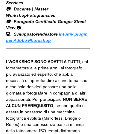
Services
​📷 | Docente | Master 
WorkshopFotografici.eu
📷 | Fotografo Certificato Google Street 
View
📷
💻
 | Sviluppatore/ideatore 
Intuitiv plugin 
per Adobe Photoshop
I WORKSHOP SONO ADATTI A TUTTI
, dal 
fotoamatore alle prime armi, al fotografo 
più avanzato ed esperto, che abbia 
necessità di approfondire alcune tematiche 
o che solo desideri passare una bella 
giornata a fotografare in compagnia di altri 
appassionati. Per partecipare 
NON SERVE 
ALCUN PREREQUISITO
, se non quello di 
essere in possesso di una macchina 
fotografica evoluta (Mirrorless, Bridge o 
Reflex) e una conoscenza basica minima 
della fotocamera ISO-tempi-diaframma.