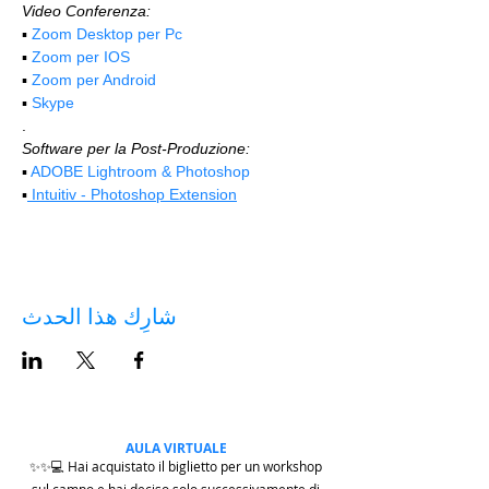
Video Conferenza:
▪️ 
Zoom Desktop per Pc
▪️ 
Zoom per IOS
▪️ 
Zoom per Android
▪️ 
Skype
.
Software per la Post-Produzione:
▪️ 
ADOBE Lightroom & Photoshop
▪️
 Intuitiv - Photoshop Extension
شارِك هذا الحدث
AULA VIRTUALE
✨✨💻 Hai acquistato il biglietto per un workshop
sul campo e hai deciso solo successivamente di