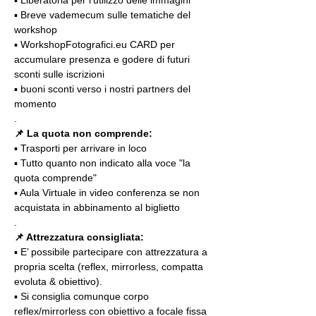
▪️ Breve vademecum sulle tematiche del 
workshop
▪️ WorkshopFotografici.eu CARD per 
accumulare presenza e godere di futuri 
sconti sulle iscrizioni
▪️ buoni sconti verso i nostri partners del 
momento
.
📌
La quota non comprende:
▪️ Trasporti per arrivare in loco
▪️ Tutto quanto non indicato alla voce "la 
quota comprende"
▪️ Aula Virtuale in video conferenza se non 
acquistata in abbinamento al biglietto
.
📌 Attrezzatura consigliata:
▪️ E’ possibile partecipare con attrezzatura a 
propria scelta (reflex, mirrorless, compatta 
evoluta & obiettivo).
▪️ Si consiglia comunque corpo 
reflex/mirrorless con obiettivo a focale fissa 