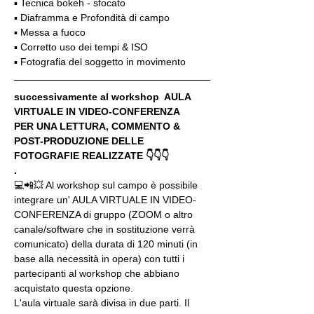
▪️ Tecnica bokeh - sfocato
▪️ Diaframma e Profondità di campo
▪️ Messa a fuoco
▪️ Corretto uso dei tempi & ISO
▪️ Fotografia del soggetto in movimento
successivamente al workshop  AULA 
VIRTUALE IN VIDEO-CONFERENZA
PER UNA LETTURA, COMMENTO & 
POST-PRODUZIONE DELLE 
FOTOGRAFIE REALIZZATE 👇👇👇
.
💻📲💥 Al workshop sul campo è possibile 
integrare un' AULA VIRTUALE IN VIDEO-
CONFERENZA di gruppo (ZOOM o altro 
canale/software che in sostituzione verrà 
comunicato) della durata di 120 minuti (in 
base alla necessità in opera) con tutti i 
partecipanti al workshop che abbiano 
acquistato questa opzione.
L'aula virtuale sarà divisa in due parti. Il 