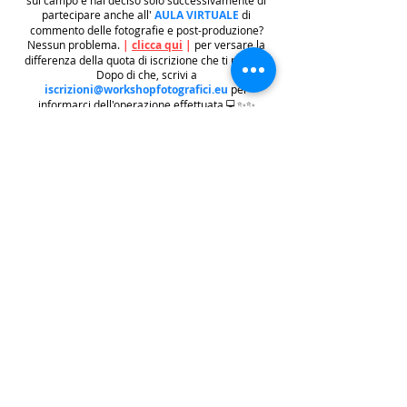
partecipare anche all'
AULA VIRTUALE
di
commento delle fotografie e post-produzione?
Nessun problema.
|
clicca qui
|
per versare la
differenza della quota di iscrizione che ti manca.
Dopo di che, scrivi a
iscrizioni@workshopfotografici.eu
per
informarci dell'operazione effettuata 💻✨✨
METODO ISCRIZIONE
👉
Se riscontri difficoltà con il pagamento
dell'iscrizione mediante carta di credito/paypal
potrai iscriverti tramite altri metodi di pagamento
come
BONIFICO BACARIO
(
contattaci per
ricevere gli estremi bancari)
o REVOLUT
|
CLICCA
QUI
| ricordati in questo caso di contattarci in
seguito per lasciarci i tuoi recapiti per mandarti le
informazioni e il biglietto dell'evento e di
contattarci per e-mail per indicarci i tuoi dati
personali per l'emissione della regolare fattura
(nome cognome, indirizzo di residenza con cap e
codice fiscale).
.
.
.
leggi:
info costi
: La quota di iscrizione è comprensiva di