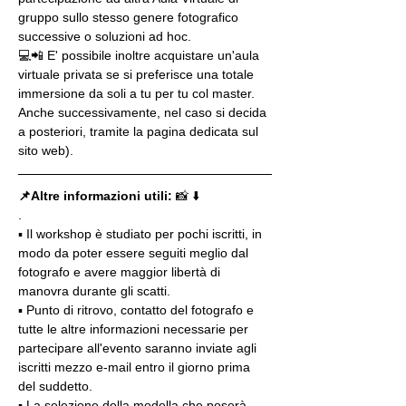
gruppo sullo stesso genere fotografico 
successive o soluzioni ad hoc.
💻📲 E' possibile inoltre acquistare un'aula 
virtuale privata se si preferisce una totale 
immersione da soli a tu per tu col master. 
Anche successivamente, nel caso si decida 
a posteriori, tramite la pagina dedicata sul 
sito web).
📌Altre informazioni utili: 
📸 ⬇️
.
▪️ Il workshop è studiato per pochi iscritti, in 
modo da poter essere seguiti meglio dal 
fotografo e avere maggior libertà di 
manovra durante gli scatti.
▪️ Punto di ritrovo, contatto del fotografo e 
tutte le altre informazioni necessarie per 
partecipare all'evento saranno inviate agli 
iscritti mezzo e-mail entro il giorno prima 
del suddetto.
▪️ La selezione della modella che poserà 