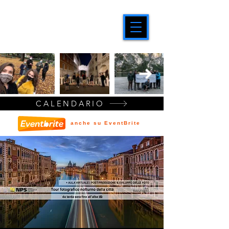
CALENDARIO
anche su EventBrite