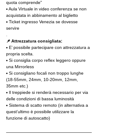
quota comprende"
▪️ Aula Virtuale in video conferenza se non 
acquistata in abbinamento al biglietto
▪️ Ticket ingresso Venezia se dovesse 
servire
.
📌 Attrezzatura consigliata:
▪️ E’ possibile partecipare con attrezzatura a 
propria scelta.
▪️ Si consiglia corpo reflex leggero oppure 
una Mirrorless
▪️ Si consigliano focali non troppo lunghe 
(18-55mm, 24mm, 10-20mm, 12mm, 
35mm etc.)
▪️ Il treppiede si renderà necessario per via 
delle condizioni di bassa luminosità
▪️ Sistema di scatto remoto (in alternativa a 
quest’ultimo è possibile utilizzare la 
funzione di autoscatto)