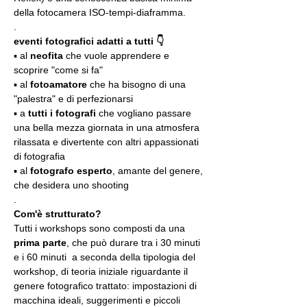
della fotocamera ISO-tempi-diaframma.
.
eventi fotografici adatti a tutti 👇
▪️ al 
neofita
 che vuole apprendere e 
scoprire "come si fa"
▪️ al 
fotoamatore
 che ha bisogno di una 
"palestra" e di perfezionarsi
▪️ a 
tutti i fotografi
 che vogliano passare 
una bella mezza giornata in una atmosfera 
rilassata e divertente con altri appassionati 
di fotografia
▪️ al 
fotografo esperto
, amante del genere, 
che desidera uno shooting
.
Com'è strutturato?
Tutti i workshops sono composti da una 
prima parte
, che può durare tra i 30 minuti 
e i 60 minuti  a seconda della tipologia del 
workshop, di teoria iniziale riguardante il 
genere fotografico trattato: impostazioni di 
macchina ideali, suggerimenti e piccoli 