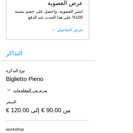
عرض العضوية
اشترِ العضوية، واحصل على خصم بنسبة
100% على هذا الحدث عند الدفع
عرض التفاصيل
التذاكر
نوع التذكرة
Biglietto Pieno
مزيد من المعلومات
السعر
من ‏90.00 € إلى ‏120.00 €
workshop