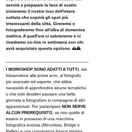
servirà a preparare la fase di scatto 
inizieremo il nostro tour dell'intera 
nottata che coprirà gli spot più 
interessanti della città. Gireremo e 
fotograferemo fino all'alba di domenica 
mattina. A quell'ora ci saluteremo e ci 
rivedremo on-line in settimana con chi 
avrà acquistato questa opzione. ⛰🌄
I WORKSHOP SONO ADATTI A TUTTI
, dal 
fotoamatore alle prime armi, al fotografo 
più avanzato ed esperto, che abbia 
necessità di approfondire alcune tematiche 
o che solo desideri passare una bella 
giornata a fotografare in compagnia di altri 
appassionati. Per partecipare 
NON SERVE 
ALCUN PREREQUISITO
, se non quello di 
essere in possesso di una macchina 
fotografica evoluta (Mirrorless, Bridge o 
Reflex) e una conoscenza basica minima 