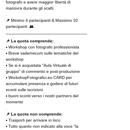
fotografo e avere maggior libertà di 
manovra durante gli scatti.
.
📌
 Minimo 4 partecipanti & Massimo 10 
partecipanti  👥
📌 La quota comprende:
▪️ Workshop con fotografo professionista
▪️ Breve vademecum sulle tematiche del 
workshop
▪️ Se si è acquistata "Aula Virtuale di 
gruppo" di commento e post-produzione
▪️ WorkshopFotografici.eu CARD per 
accumulare presenza e godere di futuri 
sconti sulle iscrizioni
▪️ buoni sconti verso i nostri partners del 
momento
.
📌 La quota non comprende:
▪️ Trasporti per arrivare in loco
▪️ Tutto quanto non indicato alla voce "la 