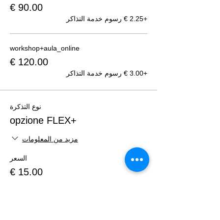
+‏2.25 € رسوم خدمة التذاكر
workshop+aula_online
+‏3.00 € رسوم خدمة التذاكر
نوع التذكرة
+opzione FLEX
مزيد من المعلومات
السعر
+‏0.38 € رسوم خدمة التذاكر
الإجمالي