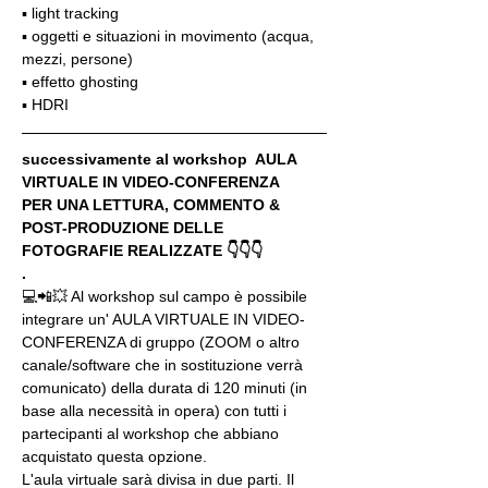
▪️ light tracking
▪️ oggetti e situazioni in movimento (acqua, 
mezzi, persone)
▪️ effetto ghosting
▪️ HDRI
successivamente al workshop  AULA 
VIRTUALE IN VIDEO-CONFERENZA
PER UNA LETTURA, COMMENTO & 
POST-PRODUZIONE DELLE 
FOTOGRAFIE REALIZZATE 👇👇👇
.
💻📲💥 Al workshop sul campo è possibile 
integrare un' AULA VIRTUALE IN VIDEO-
CONFERENZA di gruppo (ZOOM o altro 
canale/software che in sostituzione verrà 
comunicato) della durata di 120 minuti (in 
base alla necessità in opera) con tutti i 
partecipanti al workshop che abbiano 
acquistato questa opzione.
L'aula virtuale sarà divisa in due parti. Il 