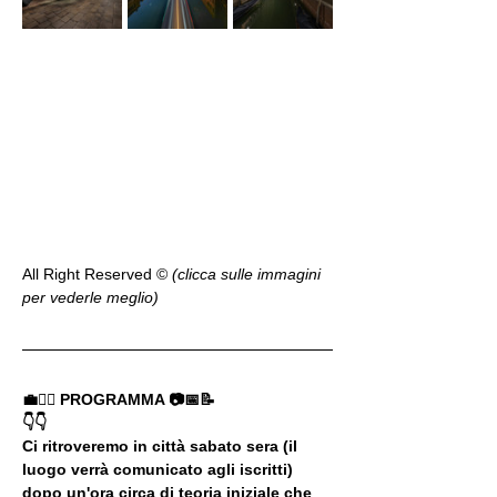
All Right Reserved ©️ 
(clicca sulle immagini 
per vederle meglio)
💼🚶‍♂️ PROGRAMMA 📷📅📝
👇👇
Ci ritroveremo in città sabato sera (il 
luogo verrà comunicato agli iscritti) 
dopo un'ora circa di teoria iniziale che 