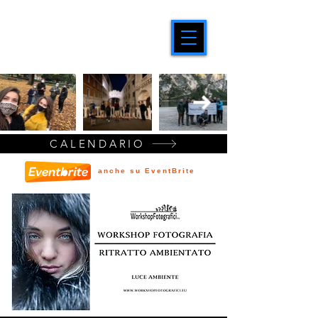
CALENDARIO
anche su EventBrite