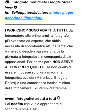
📷 | Fotografo Certificato Google Street 
View
📷
💻
 | Sviluppatore/ideatore 
Intuitiv plugin 
per Adobe Photoshop
I WORKSHOP SONO ADATTI A TUTTI
, dal 
fotoamatore alle prime armi, al fotografo 
più avanzato ed esperto, che abbia 
necessità di approfondire alcune tematiche 
o che solo desideri passare una bella 
giornata a fotografare in compagnia di altri 
appassionati. Per partecipare 
NON SERVE 
ALCUN PREREQUISITO
, se non quello di 
essere in possesso di una macchina 
fotografica evoluta (Mirrorless, Bridge o 
Reflex) e una conoscenza basica minima 
della fotocamera ISO-tempi-diaframma.
.
eventi fotografici adatti a tutti 👇
▪️ al 
neofita
 che vuole apprendere e 
scoprire "come si fa"