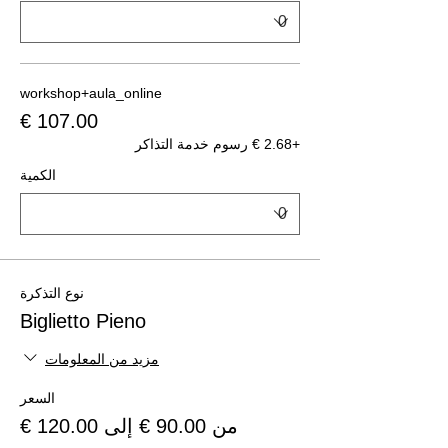
workshop+aula_online
+‏2.68 € رسوم خدمة التذاكر
الكمية
نوع التذكرة
Biglietto Pieno
مزيد من المعلومات
السعر
من ‏90.00 € إلى ‏120.00 €