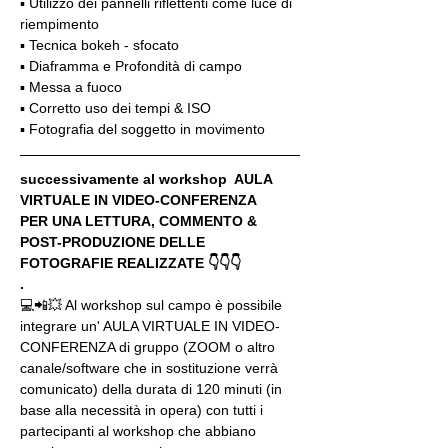
▪️ Utilizzo dei pannelli riflettenti come luce di 
riempimento
▪️ Tecnica bokeh - sfocato
▪️ Diaframma e Profondità di campo
▪️ Messa a fuoco
▪️ Corretto uso dei tempi & ISO
▪️ Fotografia del soggetto in movimento
successivamente al workshop  AULA 
VIRTUALE IN VIDEO-CONFERENZA
PER UNA LETTURA, COMMENTO & 
POST-PRODUZIONE DELLE 
FOTOGRAFIE REALIZZATE 👇👇👇
.
💻📲💥 Al workshop sul campo è possibile 
integrare un' AULA VIRTUALE IN VIDEO-
CONFERENZA di gruppo (ZOOM o altro 
canale/software che in sostituzione verrà 
comunicato) della durata di 120 minuti (in 
base alla necessità in opera) con tutti i 
partecipanti al workshop che abbiano 