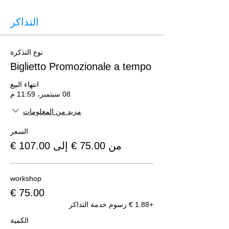
التذاكر
نوع التذكرة
Biglietto Promozionale a tempo
انتهاء البيع
08 سبتمبر، 11:59 م
مزيد من المعلومات
السعر
من ‏75.00 € إلى ‏107.00 €
workshop
+‏1.88 € رسوم خدمة التذاكر
الكمية