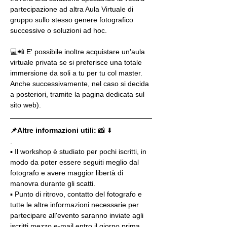
partecipazione ad altra Aula Virtuale di 
gruppo sullo stesso genere fotografico 
successive o soluzioni ad hoc.
💻📲 E' possibile inoltre acquistare un'aula 
virtuale privata se si preferisce una totale 
immersione da soli a tu per tu col master. 
Anche successivamente, nel caso si decida 
a posteriori, tramite la pagina dedicata sul 
sito web).
📌Altre informazioni utili: 
📸 ⬇️
.
▪️ Il workshop è studiato per pochi iscritti, in 
modo da poter essere seguiti meglio dal 
fotografo e avere maggior libertà di 
manovra durante gli scatti.
▪️ Punto di ritrovo, contatto del fotografo e 
tutte le altre informazioni necessarie per 
partecipare all'evento saranno inviate agli 
iscritti mezzo e-mail entro il giorno prima 