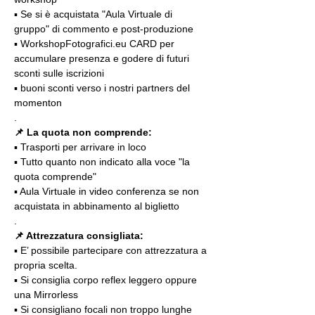
▪️ Se si è acquistata "Aula Virtuale di 
gruppo" di commento e post-produzione
▪️ WorkshopFotografici.eu CARD per 
accumulare presenza e godere di futuri 
sconti sulle iscrizioni
▪️ buoni sconti verso i nostri partners del 
momenton
.
📌 La quota non comprende:
▪️ Trasporti per arrivare in loco
▪️ Tutto quanto non indicato alla voce "la 
quota comprende"
▪️ Aula Virtuale in video conferenza se non 
acquistata in abbinamento al biglietto
.
📌 Attrezzatura consigliata:
▪️ E’ possibile partecipare con attrezzatura a 
propria scelta.
▪️ Si consiglia corpo reflex leggero oppure 
una Mirrorless
▪️ Si consigliano focali non troppo lunghe 