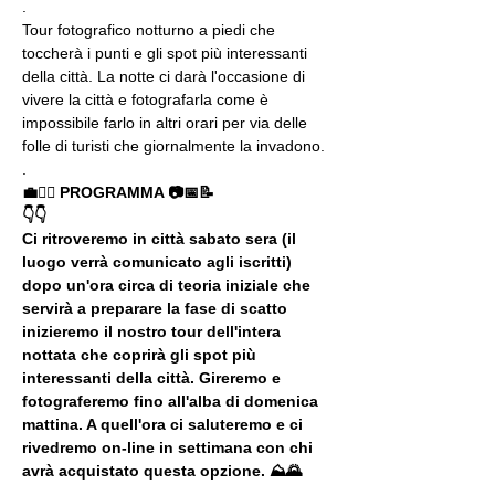
.
Tour fotografico notturno a piedi che 
toccherà i punti e gli spot più interessanti 
della città. La notte ci darà l'occasione di 
vivere la città e fotografarla come è 
impossibile farlo in altri orari per via delle 
folle di turisti che giornalmente la invadono.
.
💼🚶‍♂️ PROGRAMMA 📷📅📝
👇👇
Ci ritroveremo in città sabato sera (il 
luogo verrà comunicato agli iscritti) 
dopo un'ora circa di teoria iniziale che 
servirà a preparare la fase di scatto 
inizieremo il nostro tour dell'intera 
nottata che coprirà gli spot più 
interessanti della città. Gireremo e 
fotograferemo fino all'alba di domenica 
mattina. A quell'ora ci saluteremo e ci 
rivedremo on-line in settimana con chi 
avrà acquistato questa opzione. ⛰🌄
.