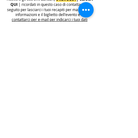
QUI
| ricordati in questo caso di contattarci in
seguito per lasciarci i tuoi recapiti per mandarti le
informazioni e il biglietto dell'evento e di
contattarci per e-mail per indicarci i tuoi dati
personali per l'emissione della regolare fattura
(nome cognome, indirizzo di residenza con cap e
codice fiscale).
.
.
.
leggi:
info costi
: La quota di iscrizione è comprensiva di
tasse, rivalsa INPS 4% & bollo su fattura (dove
previsto) sono anche comprese nella quota le
commissioni del provider di pagamento (Stripe o
Paypal).
👉
S
ono invece escluse dalla quota di iscrizione
e aggiunte al prezzo finale del biglietto le
commissioni di servizio sui biglietti "Wix
Payments" in vigore dal 1 ottobre 2025. Tali
commissioni imposte da Wix Events saranno a
carico del cliente e saranno aggiunte,
addebitate e fatturate separatamente da Wix
.
leggi:
N.B: iscrivendosi agli eventi e acquistando i