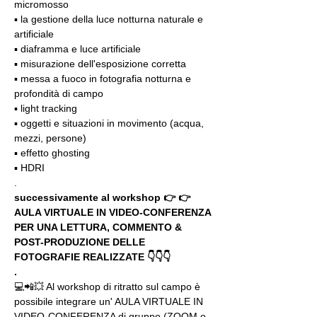
micromosso
▪️ la gestione della luce notturna naturale e 
artificiale
▪️ diaframma e luce artificiale
▪️ misurazione dell'esposizione corretta
▪️ messa a fuoco in fotografia notturna e 
profondità di campo
▪️ light tracking
▪️ oggetti e situazioni in movimento (acqua, 
mezzi, persone)
▪️ effetto ghosting
▪️ HDRI
.
successivamente al workshop 👉 👉 
AULA VIRTUALE IN VIDEO-CONFERENZA
PER UNA LETTURA, COMMENTO & 
POST-PRODUZIONE DELLE 
FOTOGRAFIE REALIZZATE 👇👇👇
.
💻📲💥 Al workshop di ritratto sul campo è 
possibile integrare un' AULA VIRTUALE IN 
VIDEO-CONFERENZA di gruppo (ZOOM o 