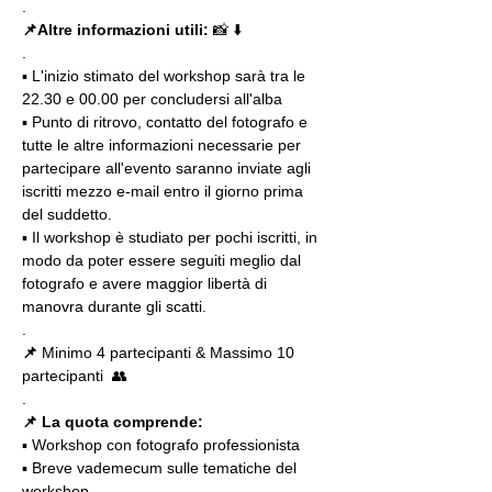
.
📌Altre informazioni utili: 
📸 ⬇️
.
▪️ L'inizio stimato del workshop sarà tra le 
22.30 e 00.00 per concludersi all'alba
▪️ Punto di ritrovo, contatto del fotografo e 
tutte le altre informazioni necessarie per 
partecipare all'evento saranno inviate agli 
iscritti mezzo e-mail entro il giorno prima 
del suddetto.
▪️ Il workshop è studiato per pochi iscritti, in 
modo da poter essere seguiti meglio dal 
fotografo e avere maggior libertà di 
manovra durante gli scatti.
.
📌
 Minimo 4 partecipanti & Massimo 10 
partecipanti  👥
.
📌 La quota comprende:
▪️ Workshop con fotografo professionista
▪️ Breve vademecum sulle tematiche del 
workshop