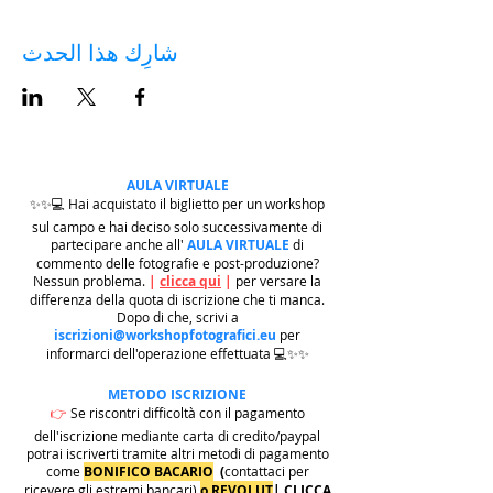
شارِك هذا الحدث
AULA VIRTUALE
✨✨💻 Hai acquistato il biglietto per un workshop
sul campo e hai deciso solo successivamente di
partecipare anche all'
AULA VIRTUALE
di
commento delle fotografie e post-produzione?
Nessun problema.
|
clicca qui
|
per versare la
differenza della quota di iscrizione che ti manca.
Dopo di che, scrivi a
iscrizioni@workshopfotografici.eu
per
informarci dell'operazione effettuata 💻✨✨
METODO ISCRIZIONE
👉
Se riscontri difficoltà con il pagamento
dell'iscrizione mediante carta di credito/paypal
potrai iscriverti tramite altri metodi di pagamento
come
BONIFICO BACARIO
(
contattaci per
ricevere gli estremi bancari)
o REVOLUT
|
CLICCA