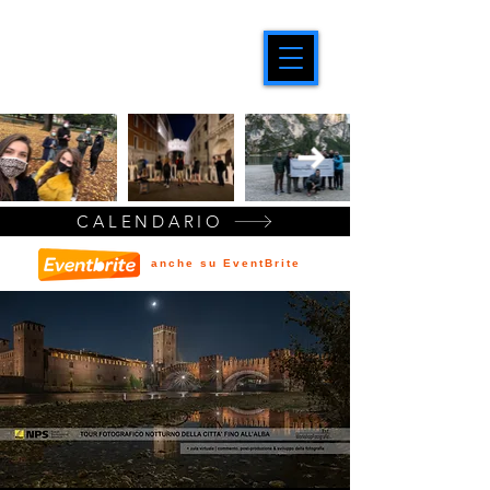
CALENDARIO
anche su EventBrite