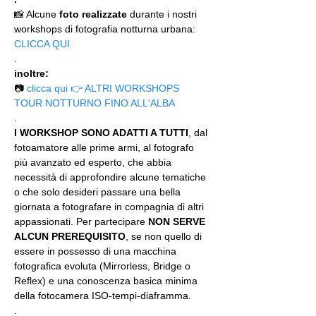
📸 Alcune 
foto realizzate
 durante i nostri 
workshops di fotografia notturna urbana: 
CLICCA QUI
.
inoltre:
📷 
clicca qui 👉 ALTRI WORKSHOPS 
TOUR NOTTURNO FINO ALL'ALBA
.
I WORKSHOP SONO ADATTI A TUTTI
, dal 
fotoamatore alle prime armi, al fotografo 
più avanzato ed esperto, che abbia 
necessità di approfondire alcune tematiche 
o che solo desideri passare una bella 
giornata a fotografare in compagnia di altri 
appassionati. Per partecipare 
NON SERVE 
ALCUN PREREQUISITO
, se non quello di 
essere in possesso di una macchina 
fotografica evoluta (Mirrorless, Bridge o 
Reflex) e una conoscenza basica minima 
della fotocamera ISO-tempi-diaframma.
.