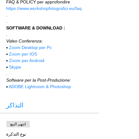
FAQ & POLICY per approfondire 
https://www.workshopfotografici.eu/faq
.
.
SOFTWARE & DOWNLOAD :
.
Video Conferenza:
▪️ 
Zoom Desktop per Pc
▪️ 
Zoom per IOS
▪️ 
Zoom per Android
▪️ 
Skype
.
Software per la Post-Produzione:
▪️ 
ADOBE Lightroom & Photoshop
التذاكر
انتهى البيع
نوع التذكرة