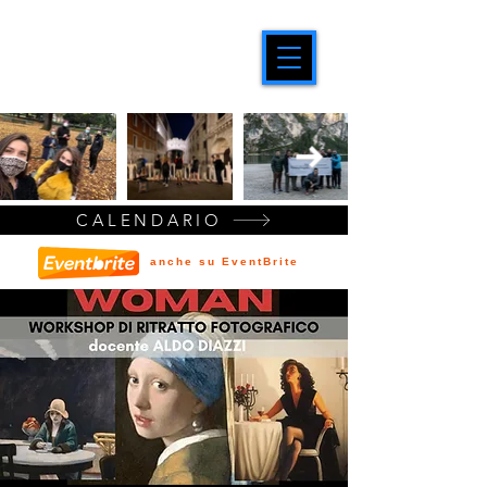
CALENDARIO
anche su EventBrite