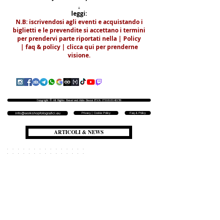
.
leggi:
N.B: iscrivendosi agli eventi e acquistando i
biglietti e le prevendite si accettano i termini
per prendervi parte riportati nella | Policy
|
faq & policy | clicca qui per prenderne
visione.
Copyright © All Rights Reserved Aldo Diazzi P.IVA IT01618140196
Privacy | Cookie Policy
Faq & Policy
info@workshopfotografici.eu
ARTICOLI & NEWS