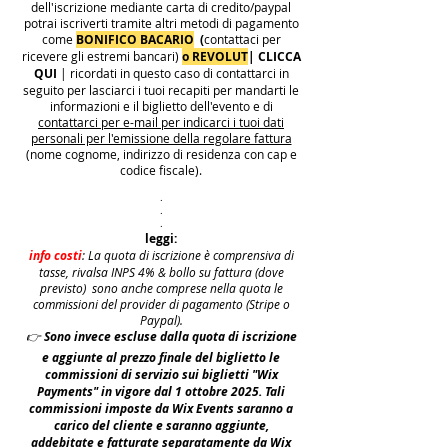
dell'iscrizione mediante carta di credito/paypal
potrai iscriverti tramite altri metodi di pagamento
come
BONIFICO BACARIO
(
contattaci per
ricevere gli estremi bancari)
o REVOLUT
|
CLICCA
QUI
| ricordati in questo caso di contattarci in
seguito per lasciarci i tuoi recapiti per mandarti le
informazioni e il biglietto dell'evento e di
contattarci per e-mail per indicarci i tuoi dati
personali per l'emissione della regolare fattura
(nome cognome, indirizzo di residenza con cap e
codice fiscale).
.
.
.
leggi:
info costi
: La quota di iscrizione è comprensiva di
tasse, rivalsa INPS 4% & bollo su fattura (dove
previsto) sono anche comprese nella quota le
commissioni del provider di pagamento (Stripe o
Paypal).
👉
S
ono invece escluse dalla quota di iscrizione
e aggiunte al prezzo finale del biglietto le
commissioni di servizio sui biglietti "Wix
Payments" in vigore dal 1 ottobre 2025. Tali
commissioni imposte da Wix Events saranno a
carico del cliente e saranno aggiunte,
addebitate e fatturate separatamente da Wix