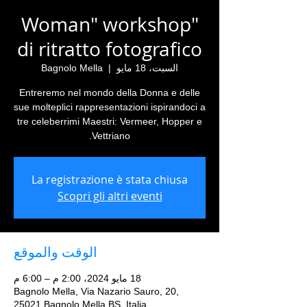
"Woman" workshop
di ritratto fotografico
السبت، 18 مايو
  |  
Bagnolo Mella
Entreremo nel mondo della Donna e delle
sue molteplici rappresentazioni ispirandoci a
tre celeberrimi Maestri: Vermeer, Hopper e
Vettriano.
La registrazione è stata chiusa
Scopri gli altri eventi
الوقت والموقع
18 مايو 2024، 2:00 م – 6:00 م
Bagnolo Mella, Via Nazario Sauro, 20,
25021 Bagnolo Mella BS, Italia