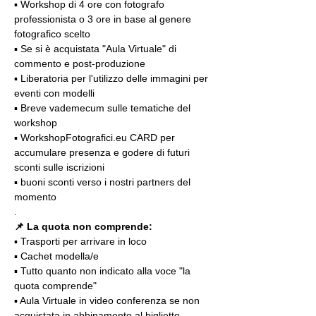
▪️ Workshop di 4 ore con fotografo 
professionista o 3 ore in base al genere 
fotografico scelto
▪️ Se si è acquistata "Aula Virtuale" di 
commento e post-produzione
▪️ Liberatoria per l'utilizzo delle immagini per 
eventi con modelli
▪️ Breve vademecum sulle tematiche del 
workshop
▪️ WorkshopFotografici.eu CARD per 
accumulare presenza e godere di futuri 
sconti sulle iscrizioni
▪️ buoni sconti verso i nostri partners del 
momento
.
📌
La quota non comprende:
▪️ Trasporti per arrivare in loco
▪️ Cachet modella/e
▪️ Tutto quanto non indicato alla voce "la 
quota comprende"
▪️ Aula Virtuale in video conferenza se non 
acquistata in abbinamento al biglietto