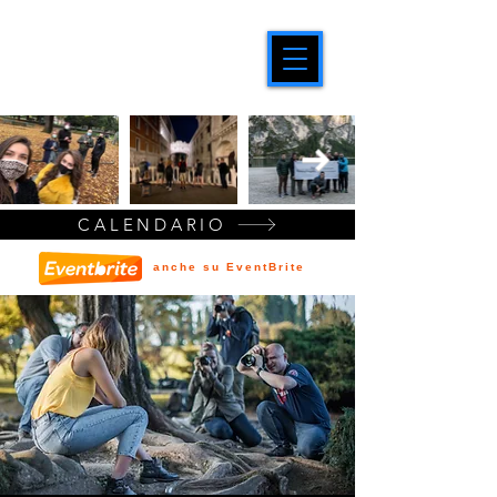
CALENDARIO
anche su EventBrite