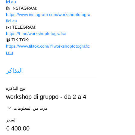
ici.eu 
🙋 INSTAGRAM: 
https://www.instagram.com/workshopfotogra
fici.eu
✉️ TELEGRAM: 
https://t.me/workshopfotografici 
📹 TIK TOK: 
https://www.tiktok.com/@workshopfotografic
i.eu
التذاكر
نوع التذكرة
workshop di gruppo - da 2 a 4
مزيد من المعلومات
السعر