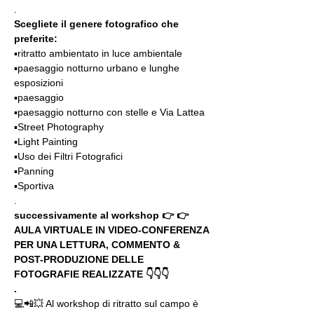
.
Scegliete il genere fotografico che 
preferite:
▪️ritratto ambientato in luce ambientale
▪️paesaggio notturno urbano e lunghe 
esposizioni
▪️paesaggio 
▪️paesaggio notturno con stelle e Via Lattea
▪️Street Photography
▪️Light Painting
▪️Uso dei Filtri Fotografici
▪️Panning
▪️Sportiva
.
successivamente al workshop 👉 👉 
AULA VIRTUALE IN VIDEO-CONFERENZA
PER UNA LETTURA, COMMENTO & 
POST-PRODUZIONE DELLE 
FOTOGRAFIE REALIZZATE 👇👇👇
.
💻📲💥 Al workshop di ritratto sul campo è 