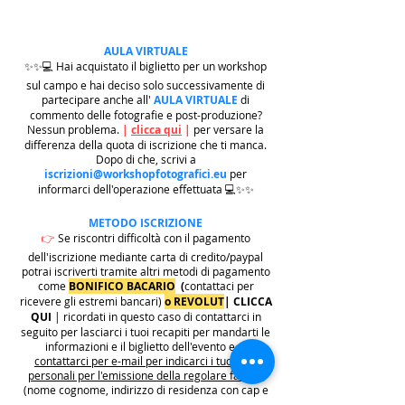
AULA VIRTUALE
✨✨💻 Hai acquistato il biglietto per un workshop
sul campo e hai deciso solo successivamente di
partecipare anche all'
AULA VIRTUALE
di
commento delle fotografie e post-produzione?
Nessun problema.
|
clicca qui
|
per versare la
differenza della quota di iscrizione che ti manca.
Dopo di che, scrivi a
iscrizioni@workshopfotografici.eu
per
informarci dell'operazione effettuata 💻✨✨
METODO ISCRIZIONE
👉
Se riscontri difficoltà con il pagamento
dell'iscrizione mediante carta di credito/paypal
potrai iscriverti tramite altri metodi di pagamento
come
BONIFICO BACARIO
(
contattaci per
ricevere gli estremi bancari)
o REVOLUT
|
CLICCA
QUI
| ricordati in questo caso di contattarci in
seguito per lasciarci i tuoi recapiti per mandarti le
informazioni e il biglietto dell'evento e di
contattarci per e-mail per indicarci i tuoi dati
personali per l'emissione della regolare fattura
(nome cognome, indirizzo di residenza con cap e
codice fiscale).