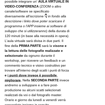
possibile integrare un' 
AULA VIRTUALE IN 
VIDEO-CONFERENZA
 (ZOOM o altro 
canale/software se specificato 
diversamente all'iscrizione 
👇
in fondo alla 
descrizione i links dove poter scaricare il 
programma o l'APP insieme ai software di 
sviluppo che si utilizzeranno
) della durata di 
120 minuti (in base alla necessità in opera).
L'aula virtuale sarà divisa in due parti. Il 
fine della 
PRIMA PARTE 
sarà la 
visone e 
la lettura delle fotografie realizzate
e 
selezionate
 da ognuno durante il 
workshop, per ricevere un feedback e un 
commento tecnico e visivo costruttivo per 
trovare all'interno degli scatti i punti di forza 
e 
i punti dove invece è possibile 
migliorare
. 
Nella 
SECONDA PARTE 
invece 
andremo a sviluppare e a fare post-
produzione su alcuni scatti selezionati 
realizzati da voi o dal fotografo master. 
Orario e giorno da lunedì a venerdì verrà 
concordato insieme in seguito.