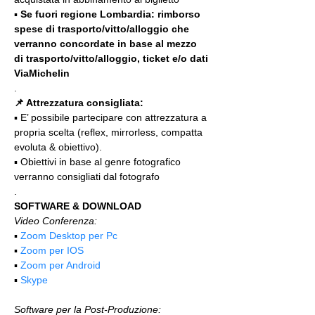
▪️ 
Se fuori regione Lombardia: rimborso 
spese di trasporto/vitto/alloggio che 
verranno concordate in base al mezzo 
di trasporto/vitto/alloggio, ticket e/o dati 
ViaMichelin
.
📌 Attrezzatura consigliata:
▪️ E’ possibile partecipare con attrezzatura a 
propria scelta (reflex, mirrorless, compatta 
evoluta & obiettivo).
▪️ Obiettivi in base al genre fotografico 
verranno consigliati dal fotografo
.
SOFTWARE & DOWNLOAD
Video Conferenza:
▪️ 
Zoom Desktop per Pc
▪️ 
Zoom per IOS
▪️ 
Zoom per Android
▪️ 
Skype
Software per la Post-Produzione: