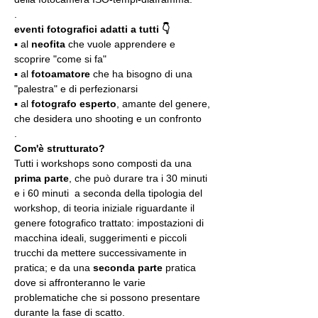
.
eventi fotografici adatti a tutti 👇
▪️ al 
neofita
 che vuole apprendere e 
scoprire "come si fa"
▪️ al 
fotoamatore
 che ha bisogno di una 
"palestra" e di perfezionarsi
▪️ al 
fotografo esperto
, amante del genere, 
che desidera uno shooting e un confronto
.
Com'è strutturato?
Tutti i workshops sono composti da una 
prima parte
, che può durare tra i 30 minuti 
e i 60 minuti  a seconda della tipologia del 
workshop, di teoria iniziale riguardante il 
genere fotografico trattato: impostazioni di 
macchina ideali, suggerimenti e piccoli 
trucchi da mettere successivamente in 
pratica; e da una 
seconda parte
 pratica 
dove si affronteranno le varie 
problematiche che si possono presentare 
durante la fase di scatto.