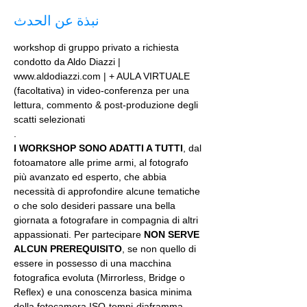
نبذة عن الحدث
workshop di gruppo privato a richiesta 
condotto da Aldo Diazzi | 
www.aldodiazzi.com | + AULA VIRTUALE 
(facoltativa) in video-conferenza per una 
lettura, commento & post-produzione degli 
scatti selezionati
.
I WORKSHOP SONO ADATTI A TUTTI
, dal 
fotoamatore alle prime armi, al fotografo 
più avanzato ed esperto, che abbia 
necessità di approfondire alcune tematiche 
o che solo desideri passare una bella 
giornata a fotografare in compagnia di altri 
appassionati. Per partecipare 
NON SERVE 
ALCUN PREREQUISITO
, se non quello di 
essere in possesso di una macchina 
fotografica evoluta (Mirrorless, Bridge o 
Reflex) e una conoscenza basica minima 
della fotocamera ISO-tempi-diaframma.