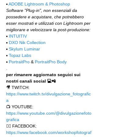
▪️ 
ADOBE Lightroom & Photoshop
Software "Plug-in", non essenziali da 
possedere e acquistare, che potrebbero 
esser mostrati e utilizzati con Lightroom per 
migliorare e velocizzare la post-produzione:
▪️ 
INTUITIV
▪️ 
DXO Nik Collection
▪️ 
Skylum Luminar
▪️ 
Topaz Labs
▪️ 
PortraitPro
 & 
PortraitPro Body
.
per rimanere aggiornato seguici sui 
nostri canali social 💻📲
🎥 TWITCH: 
https://www.twitch.tv/divulgazione_fotografic
a
📺 YOUTUBE: 
https://www.youtube.com/@divulgazionefoto
grafica
🙋‍♂️ FACEBOOK: 
https://www.facebook.com/workshopfotograf