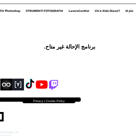
TIV Photoshop
STRUMENTI FOTOGRAFIA
LavoraConNoi
Chi è Aldo Diazzi?
di più
برنامج الإحالة غير متاح.
Privacy | Cookie Policy