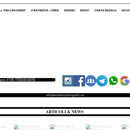
LL YOU CAN SHOOT
A RICHIESTA | CORSI
GENERI
DOVE?
CARTA REGALO
INTUI
iazzi P.IVA IT01618140196
info@workshopfotografici.eu
ARTICOLI & NEWS