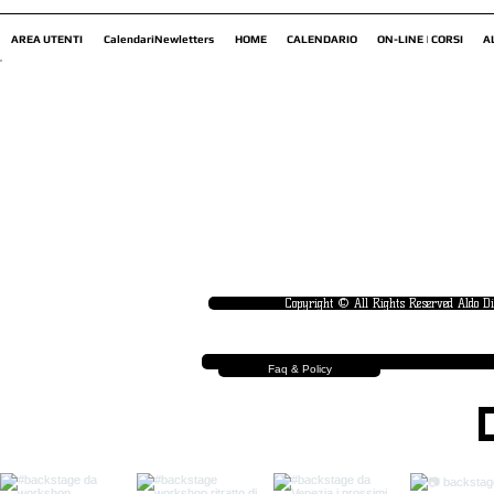
AREA UTENTI
CalendariNewletters
HOME
CALENDARIO
ON-LINE | CORSI
A
Copyright © All Rights Reserved Aldo D
Faq & Policy