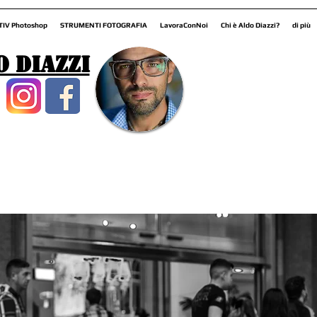
TIV Photoshop
STRUMENTI FOTOGRAFIA
LavoraConNoi
Chi è Aldo Diazzi?
di più
o Diazzi