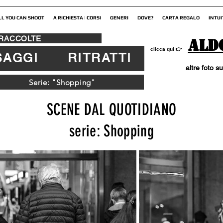
LL YOU CAN SHOOT
A RICHIESTA | CORSI
GENERI
DOVE?
CARTA REGALO
INTUI
 RACCOLTE
Ald
👉
clicca qui
SAGGI
RITRATTI
altre foto su
Serie: "Shopping"
SCENE DAL QUOTIDIANO
serie: Shopping