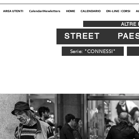
AREA UTENTI
CalendariNewletters
HOME
CALENDARIO
ON-LINE | CORSI
A
ALTRE
STREET
PAE
Serie: "CONNESSI"