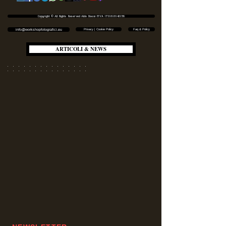
Copyright © All Rights Reserved Aldo Diazzi P.IVA IT01618140196
Privacy | Cookie Policy
Faq & Policy
info@workshopfotografici.eu
ARTICOLI & NEWS