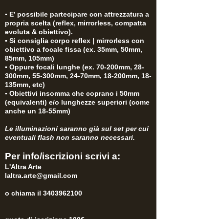
▪ E’ possibile partecipare con attrezzatura a
propria scelta (reflex, mirrorless, compatta
evoluta & obiettivo).
▪ Si consiglia corpo reflex | mirrorless con
obiettivo a focale fissa (ex. 35mm, 50mm,
85mm, 105mm)
▪ Oppure focali lunghe (ex. 70-200mm, 28-
300mm, 55-300mm, 24-70mm, 18-200mm, 18-
135mm, etc)
▪ Obiettivi insomma che coprano i 50mm
(equivalenti) e/o lunghezze superiori (come
anche un 18-55mm)
Le illuminazioni saranno già sul set per cui
eventuali flash non saranno necessari.
Per info/iscrizioni scrivi a:
L'Altra Arte
laltra.arte@gmail.com
o chiama il
3403962100