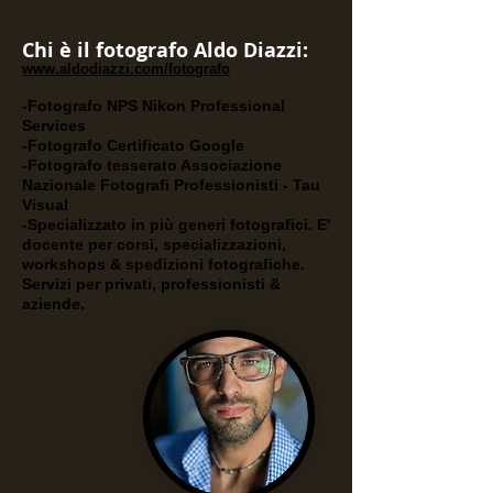
Chi è il fotografo Aldo Diazzi:
www.aldodiazzi.com/fotografo
-Fotografo NPS Nikon Professional
Services
-Fotografo Certificato Google
-Fotografo tesserato Associazion
e
Nazionale Fotografi Professionisti - Tau
Vi
sual
-Specializzato in più generi fotografici. E'
docente per corsi, specializzazioni,
workshops & spedizioni fotografiche.
Servizi per privati, professionisti &
aziende.