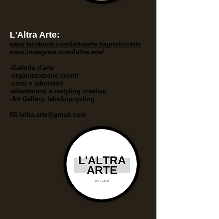
L'Altra Arte:
www.faceboo
k.com/laltraarte.bagnolomella
www.instagram.com/laltra.arte/
-Galleria d'arte
-organizzazione eventi
-corsi e laboratori
-allestimenti e restyling creativo
-Art Gallery, labs&upcycling
✉️
laltra.arte@gmail.
com