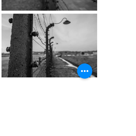
Copyright © All Rights Reserved Aldo Diazzi P.IVA IT01618140196
Privacy | Cookie Policy
Faq & Policy
info@workshopfotografici.eu
ARTICOLI & NEWS