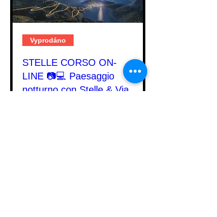
Vyprodáno
STELLE CORSO ON-
LINE 📷💻 Paesaggio
notturno con Stelle & Via
Lattea - come scattare &
post-produrre (2 lezioni)
st 08. 10.
Více
Podrobnosti