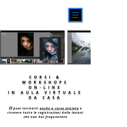
CORSI &
WORKSHOPS
ON-LINE
IN AULA VIRTUALE
DA CASA
💥 puoi iscriverti
anche a corso iniziato
e
ricevere tutte le registrazioni delle lezioni
che non hai frequentato