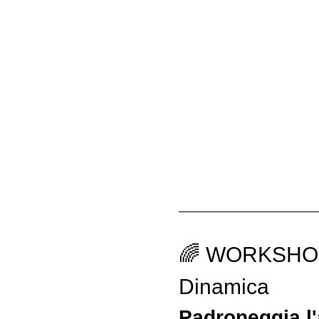
🌈 WORKSHOP 
Dinamica
Padroneggia l'