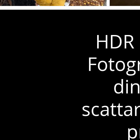
HDR 
Fotog
di
scatta
p