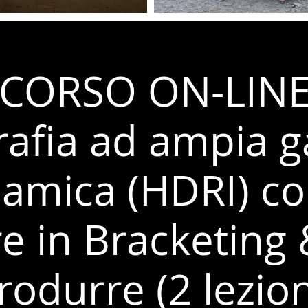
CORSO ON-LINE
rafia ad ampia
namica (HDRI) c
re in Bracketing 
rodurre (2 lezion