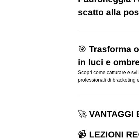
scatto alla po
🎯 
Trasforma og
in luci e ombr
Scopri come catturare e svi
professionali di bracketing 
🚀 
VANTAGGI 
📹 
LEZIONI RE