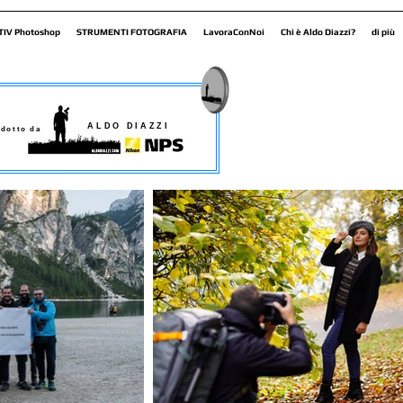
TIV Photoshop
STRUMENTI FOTOGRAFIA
LavoraConNoi
Chi è Aldo Diazzi?
di più
ALDO DIAZZI
dotto da