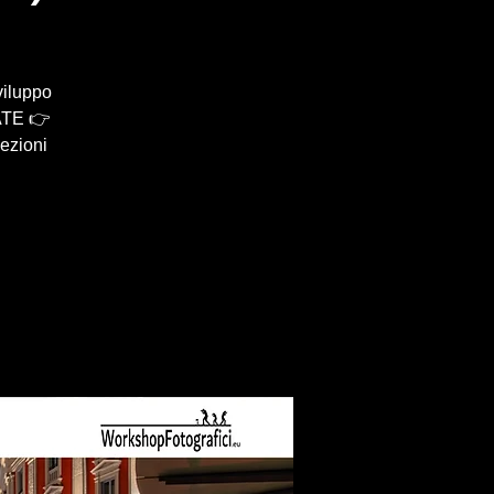
viluppo
ATE 👉
lezioni