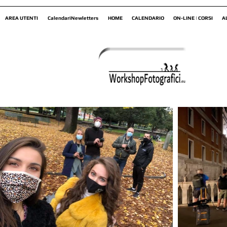
AREA UTENTI
CalendariNewletters
HOME
CALENDARIO
ON-LINE | CORSI
A