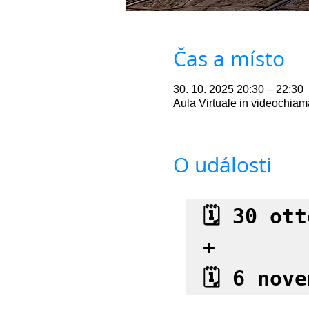
Čas a místo
30. 10. 2025 20:30 – 22:30
Aula Virtuale in videochia
O události
🗓 30 ott
+

🗓 6 nove