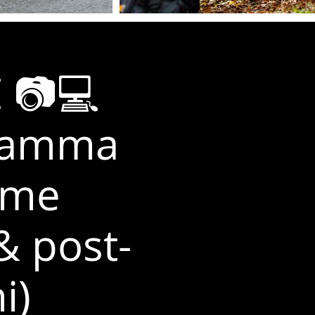
 📷💻
 gamma
ome
& post-
i)