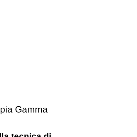
mpia Gamma 
la tecnica di 