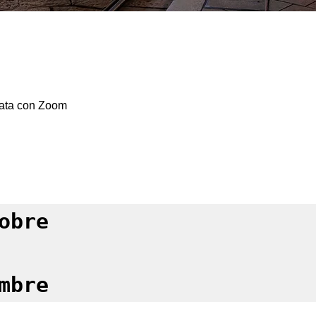
mata con Zoom
obre

mbre