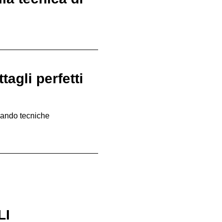
agli perfetti 
zando tecniche 
LI