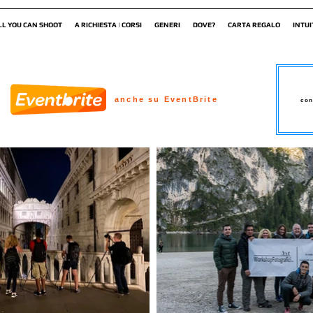
LL YOU CAN SHOOT
A RICHIESTA | CORSI
GENERI
DOVE?
CARTA REGALO
INTUI
anche su EventBrite
con