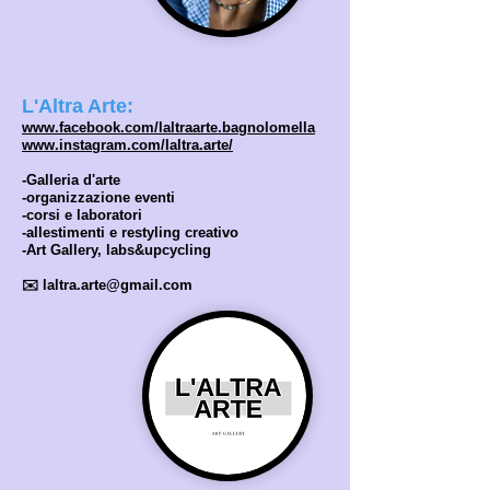
L'Altra Arte:
www.faceboo
k.com/laltraarte.bagnolomella
www.instagram.com/laltra.arte/
-Galleria d'arte
-organizzazione eventi
-corsi e laboratori
-allestimenti e restyling creativo
-Art Gallery, labs&upcycling
✉️
laltra.arte@gmail.
com