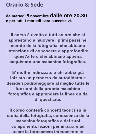
Orario & Sede
dalle ore 20.3
0
da marted
ì 5 novembre
e per tutti i martedì sera successivi.
Il corso è rivolto a tutti coloro che si
appre
stano a muovere i primi passi nel
mondo della fotografia, che abbiano
intenzione di conoscere e approfondire
quest'arte o che abbiano appena
acquistato una macchina fotografica.
E' inoltre indirizzato a chi abbia già
iniziato un per
corso da autodidatta e
desideri padroneggiare al meglio tutte le
funzioni della propria macchina
fotografica e apprendere le linee guida
di quest'arte.
Il corso conterrà concetti teorici sulla
storia della fotografia, conoscenza della
macchina fotografica e dei suoi
componenti, lezioni per imparare ad
usare la fotocamera interamente in