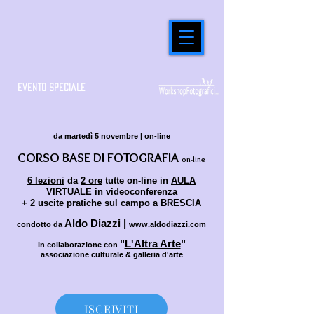
evento speciale
da martedì 5 novembre | on-line
CORSO BASE DI FOTOGRAFIA
on-line
6 lezioni
da
2 ore
tutte on-line in
AULA
VIRTUALE in videoconferenza
+ 2 uscite pratiche
sul campo
a BRESCIA
Aldo D
iazzi |
condotto da
www.aldodiazzi.com
"
L'Altra Arte
"
in collaborazione con
associazione culturale & galleria d'arte
ISCRIVITI