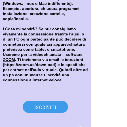
(Windows, linux o Mac indifferente).
Esempio: apertura, chiusura programmi,
installazione, creazione cartelle,
copia/incolla.
ℹ Cosa mi servirà? Se pur consigliamo
vivamente la connessione tramite l'ausilio
di un PC ogni partecipante può decidere di
connettersi con qualsiasi apparecchiatura
preferisca come tablet o smartphone.
Useremo per la videochiamata il software
ZOO
M
. Ti invieremo via email le istruzioni
(
https://zoom.us/download)
e le specifiche
per entrare nell'aula virtuale. Quindi oltre ad
un pc con un mouse ti servirà una
connessione a internet veloce
ISCRIVITI