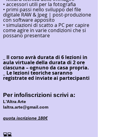
• accessori utili per la fotografia
• primi passi nello sviluppo del file
digitale RAW & Jpeg | post-produzione
con software apposito
• simulazioni di scatto a PC per capire
come agire in varie condizioni che si
possano presentare
_ Il corso avrà durata di 6 lezioni in
aula virtuale della durata di 2 ore
ciascuna – ognuno da casa propria.
_ Le lezioni teoriche saranno
registrate ed inviate ai partecipanti
Per info
/iscrizioni scrivi a
:
L'Altra Arte
laltra.arte@gmail.com
quota iscrizione 180€
💻💻