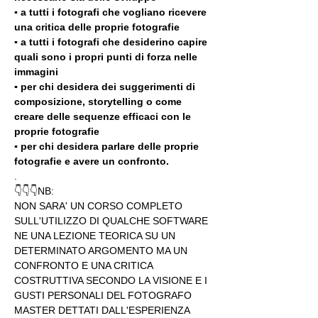
▪️ a tutti i fotografi che vogliano ricevere 
una critica delle proprie fotografie
▪️ a tutti i fotografi che desiderino capire 
quali sono i propri punti di forza nelle 
immagini
▪️ per chi desidera dei suggerimenti di 
composizione, storytelling o come 
creare delle sequenze efficaci con le 
proprie fotografie
▪️ per chi desidera parlare delle proprie 
fotografie e avere un confronto.
.
👇👇👇NB:
NON SARA' UN CORSO COMPLETO 
SULL'UTILIZZO DI QUALCHE SOFTWARE 
NE UNA LEZIONE TEORICA SU UN 
DETERMINATO ARGOMENTO MA UN 
CONFRONTO E UNA CRITICA 
COSTRUTTIVA SECONDO LA VISIONE E I 
GUSTI PERSONALI DEL FOTOGRAFO 
MASTER DETTATI DALL'ESPERIENZA 