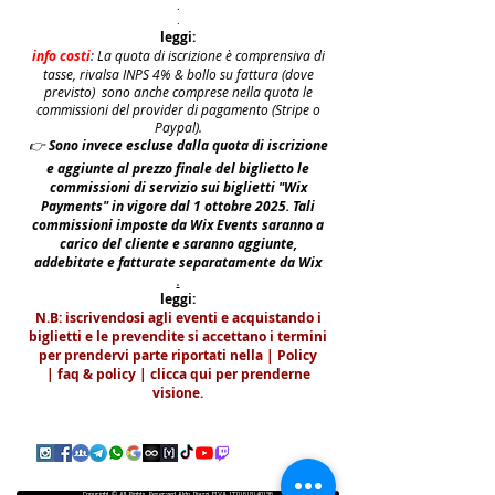
.
.
leggi:
info costi
: La quota di iscrizione è comprensiva di
tasse, rivalsa INPS 4% & bollo su fattura (dove
previsto) sono anche comprese nella quota le
commissioni del provider di pagamento (Stripe o
Paypal).
👉
S
ono invece escluse dalla quota di iscrizione
e aggiunte al prezzo finale del biglietto le
commissioni di servizio sui biglietti "Wix
Payments" in vigore dal 1 ottobre 2025. Tali
commissioni imposte da Wix Events saranno a
carico del cliente e saranno aggiunte,
addebitate e fatturate separatamente da Wix
.
leggi:
N.B: iscrivendosi agli eventi e acquistando i
biglietti e le prevendite si accettano i termini
per prendervi parte riportati nella | Policy
|
faq & policy | clicca qui per prenderne
visione.
Copyright © All Rights Reserved Aldo Diazzi P.IVA IT01618140196