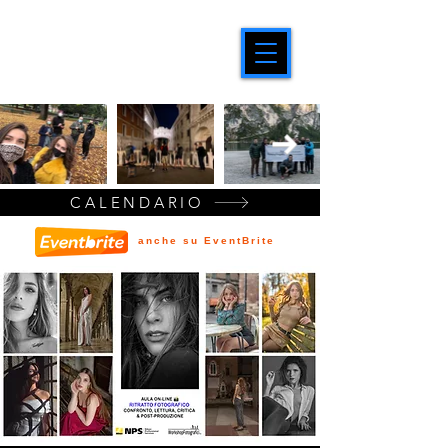
CALENDARIO
anche su EventBrite