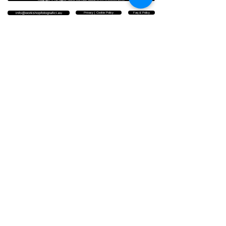
Privacy | Cookie Policy
Faq & Policy
info@workshopfotografici.eu
ARTICOLI & NEWS
NEWSLETTER
▪️ ISCRIVITI PER RIMANERE
AGGIORNATO