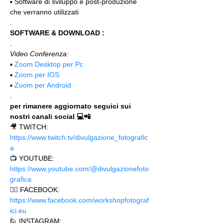
▪️ Software di sviluppo e post-produzione 
che verranno utilizzati
.
SOFTWARE & DOWNLOAD :
.
Video Conferenza:
▪️ 
Zoom Desktop per Pc
▪️ 
Zoom per IOS
▪️ 
Zoom per Android
.
per rimanere aggiornato seguici sui 
nostri canali social 💻📲
🎥 TWITCH: 
https://www.twitch.tv/divulgazione_fotografic
a
📺 YOUTUBE: 
https://www.youtube.com/@divulgazionefoto
grafica
🙋‍♂️ FACEBOOK: 
https://www.facebook.com/workshopfotograf
ici.eu 
🙋 INSTAGRAM: 