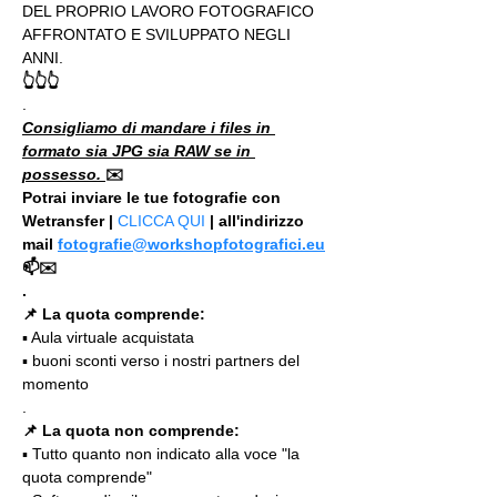
DEL PROPRIO LAVORO FOTOGRAFICO 
AFFRONTATO E SVILUPPATO NEGLI 
ANNI.
👆👆👆
.
Consigliamo di mandare i files in 
formato sia JPG sia RAW se in 
possesso. 
✉️
Potrai inviare le tue fotografie con 
Wetransfer | 
CLICCA QUI
 | all'indirizzo 
mail 
fotografie@workshopfotografici.eu
📫✉️
.
📌 La quota comprende:
▪️ Aula virtuale acquistata
▪️ buoni sconti verso i nostri partners del 
momento
.
📌 La quota non comprende:
▪️ Tutto quanto non indicato alla voce "la 
quota comprende"