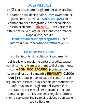
AULA VIRTUALE
✨✨💻 Hai acquistato il biglietto per un workshop
sul campo e hai deciso solo successivamente di
partecipare anche all'
AULA VIRTUALE
di
commento delle fotografie e post-produzione?
Nessun problema.
|
clicca qui
|
per versare la
differenza della quota di iscrizione che ti manca.
Dopo di che, scrivi a
iscrizioni@workshopfotografici.eu
per
informarci dell'operazione effettuata 💻✨✨
METODO ISCRIZIONE
👉
Se riscontri difficoltà con il pagamento
dell'iscrizione mediante carta di credito/paypal
potrai iscriverti tramite altri metodi di pagamento
come
BONIFICO BACARIO
(
contattaci per
ricevere gli estremi bancari)
o REVOLUT
|
CLICCA
QUI
| ricordati in questo caso di contattarci in
seguito per lasciarci i tuoi recapiti per mandarti le
informazioni e il biglietto dell'evento e di
contattarci per e-mail per indicarci i tuoi dati
personali per l'emissione della regolare fattura
(nome cognome, indirizzo di residenza con cap e
codice fiscale).
.