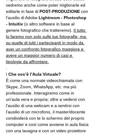
vedremo anche come poter migliorarle ed 
editarle in fase di 
POST-PRODUZIONE 
con 
l'ausilio di Adobe 
Lightroom - Photoshop 
- Intuitiv
 (o altro software in base al 
genere fotografico che tratteremo). 
Il tutto 
lo faremo non solo sulle tue fotografie, ma 
su quelle di tutti i partecipanti in modo da 
aver un confronto fotografico maggiore e 
avere un maggior numero di casi e 
tipologie da affrontare.
.
ℹ 
Che cos’è l’Aula Virtuale?
È come una normale videochiamata con 
Skype, Zoom, WhatsApp, etc. ma più 
professionale. Interagiremo come in 
un'aula vera e propria; oltre a vedersi con 
l'ausilio di una webcam e a sentirsi con 
l'ausilio di un microfono, il master/docente 
condividerà con te lo schermo del proprio 
computer e così come avviene in aula fisica 
con una lavagna e con un video proiettore 