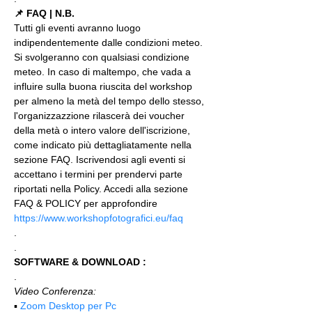
📌 FAQ | N.B.
Tutti gli eventi avranno luogo 
indipendentemente dalle condizioni meteo. 
Si svolgeranno con qualsiasi condizione 
meteo. In caso di maltempo, che vada a 
influire sulla buona riuscita del workshop 
per almeno la metà del tempo dello stesso, 
l'organizzazzione rilascerà dei voucher 
della metà o intero valore dell'iscrizione, 
come indicato più dettagliatamente nella 
sezione FAQ. Iscrivendosi agli eventi si 
accettano i termini per prendervi parte 
riportati nella Policy. Accedi alla sezione 
FAQ & POLICY per approfondire 
https://www.workshopfotografici.eu/faq
.
.
SOFTWARE & DOWNLOAD :
.
Video Conferenza:
▪️ 
Zoom Desktop per Pc