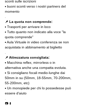
sconti sulle iscrizioni
▪️ buoni sconti verso i nostri partners del 
momento
.
📌 La quota non comprende:
▪️ Trasporti per arrivare in loco
▪️ Tutto quanto non indicato alla voce "la 
quota comprende"
▪️ Aula Virtuale in video conferenza se non 
acquistata in abbinamento al biglietto
.
📌 Attrezzatura consigliata:
▪️ Macchina reflex, mirrorless o in 
alternativa anche una compatta evoluta.
▪️ Si consigliano focali medio-lunghe dai 
50mm in su (50mm, 18-55mm, 70-200mm, 
55-200mm, etc)
▪️ Un monopiede per chi lo possedesse può 
essere d'aiuto 
.
📷 ⬇️
.