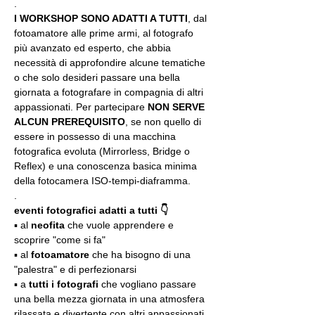
.
I WORKSHOP SONO ADATTI A TUTTI
, dal 
fotoamatore alle prime armi, al fotografo 
più avanzato ed esperto, che abbia 
necessità di approfondire alcune tematiche 
o che solo desideri passare una bella 
giornata a fotografare in compagnia di altri 
appassionati. Per partecipare 
NON SERVE 
ALCUN PREREQUISITO
, se non quello di 
essere in possesso di una macchina 
fotografica evoluta (Mirrorless, Bridge o 
Reflex) e una conoscenza basica minima 
della fotocamera ISO-tempi-diaframma.
.
eventi fotografici adatti a tutti 👇
▪️ al 
neofita
 che vuole apprendere e 
scoprire "come si fa"
▪️ al 
fotoamatore
 che ha bisogno di una 
"palestra" e di perfezionarsi
▪️ a 
tutti i fotografi
 che vogliano passare 
una bella mezza giornata in una atmosfera 
rilassata e divertente con altri appassionati 