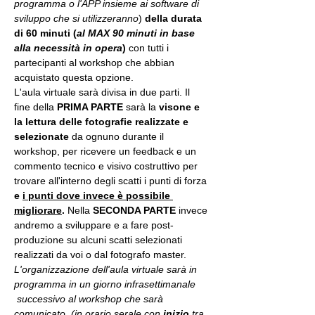
programma o l'APP insieme ai software di 
sviluppo che si utilizzeranno
) 
della durata 
di 60 minuti (
al MAX 90 minuti in base 
alla necessità in opera
) 
con tutti i 
partecipanti al workshop che abbian 
acquistato questa opzione.
L'aula virtuale sarà divisa in due parti. Il 
fine della 
PRIMA PARTE 
sarà la 
visone e 
la lettura delle fotografie realizzate
e 
selezionate
 da ognuno durante il 
workshop, per ricevere un feedback e un 
commento tecnico e visivo costruttivo per 
trovare all'interno degli scatti i punti di forza 
e 
i punti dove invece è possibile 
migliorare
. 
Nella 
SECONDA PARTE 
invece 
andremo a sviluppare e a fare post-
produzione su alcuni scatti selezionati 
realizzati da voi o dal fotografo master.
L'organizzazione dell'aula virtuale sarà in 
programma in un giorno infrasettimanale 
 successivo al workshop che sarà 
comunicato. (in orario serale con 
inizio
 tra 