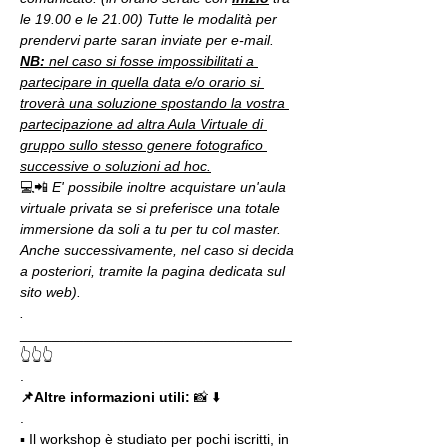
le 19.00 e le 21.00) Tutte le modalità per 
prendervi parte saran inviate per e-mail.
NB:
 nel caso si fosse impossibilitati a 
partecipare in quella data e/o orario si 
troverà una soluzione spostando la vostra 
partecipazione ad altra Aula Virtuale di 
gruppo sullo stesso genere fotografico 
successive o soluzioni ad hoc.
💻📲 
E' possibile inoltre acquistare un'aula 
virtuale privata se si preferisce una totale 
immersione da soli a tu per tu col master. 
Anche successivamente, nel caso si decida 
a posteriori, tramite la pagina dedicata sul 
sito web).
.
__________________________________
👆👆👆
.
📌Altre informazioni utili: 
📸 ⬇️
.
▪️ Il workshop è studiato per pochi iscritti, in 