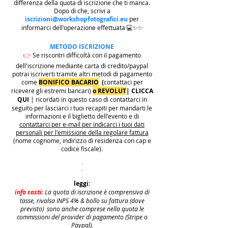
differenza della quota di iscrizione che ti manca.
Dopo di che, scrivi a
iscrizioni@workshopfotografici.eu
per
informarci dell'operazione effettuata 💻✨✨
METODO ISCRIZIONE
👉
Se riscontri difficoltà con il pagamento
dell'iscrizione mediante carta di credito/paypal
potrai iscriverti tramite altri metodi di pagamento
come
BONIFICO BACARIO
(
contattaci per
ricevere gli estremi bancari)
o REVOLUT
|
CLICCA
QUI
| ricordati in questo caso di contattarci in
seguito per lasciarci i tuoi recapiti per mandarti le
informazioni e il biglietto dell'evento e di
contattarci per e-mail per indicarci i tuoi dati
personali per l'emissione della regolare fattura
(nome cognome, indirizzo di residenza con cap e
codice fiscale).
.
.
.
leggi:
info costi
: La quota di iscrizione è comprensiva di
tasse, rivalsa INPS 4% & bollo su fattura (dove
previsto) sono anche comprese nella quota le
commissioni del provider di pagamento (Stripe o
Paypal).