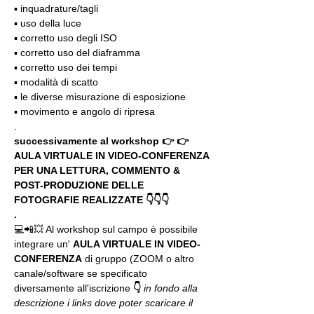
▪️ inquadrature/tagli
▪️ uso della luce
▪️ corretto uso degli ISO
▪️ corretto uso del diaframma
▪️ corretto uso dei tempi
▪️ modalità di scatto
▪️ le diverse misurazione di esposizione
▪️ movimento e angolo di ripresa
.
successivamente al workshop 👉 👉 
AULA VIRTUALE IN VIDEO-CONFERENZA
PER UNA LETTURA, COMMENTO & 
POST-PRODUZIONE DELLE 
FOTOGRAFIE REALIZZATE 👇👇👇
.
💻📲💥 Al workshop sul campo è possibile 
integrare un' 
AULA VIRTUALE IN VIDEO-
CONFERENZA
 di gruppo (ZOOM o altro 
canale/software se specificato 
diversamente all'iscrizione 
👇
in fondo alla 
descrizione i links dove poter scaricare il 