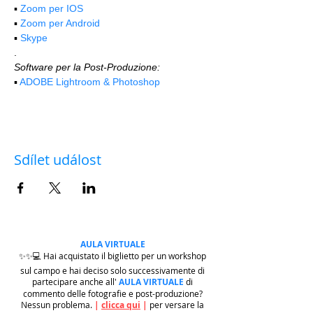
▪️ 
Zoom per IOS
▪️ 
Zoom per Android
▪️ 
Skype
.
Software per la Post-Produzione:
▪️ 
ADOBE Lightroom & Photoshop
Sdílet událost
AULA VIRTUALE
✨✨💻 Hai acquistato il biglietto per un workshop
sul campo e hai deciso solo successivamente di
partecipare anche all'
AULA VIRTUALE
di
commento delle fotografie e post-produzione?
Nessun problema.
|
clicca qui
|
per versare la