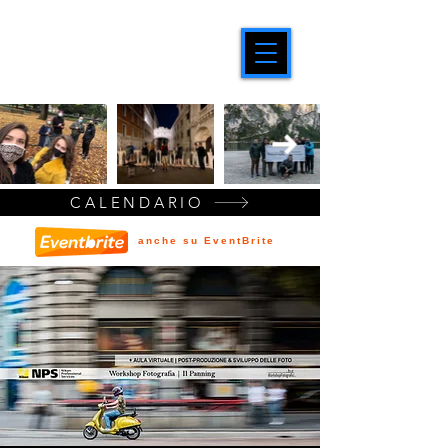
CALENDARIO
anche su EventBrite