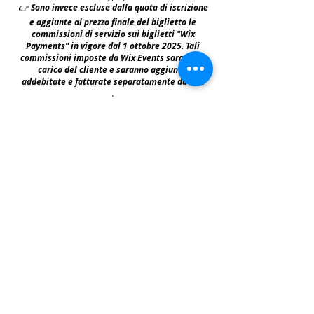
👉
S
ono invece escluse dalla quota di iscrizione
e aggiunte al prezzo finale del biglietto le
commissioni di servizio sui biglietti "Wix
Payments" in vigore dal 1 ottobre 2025. Tali
commissioni imposte da Wix Events saranno a
carico del cliente e saranno aggiunte,
addebitate e fatturate separatamente da Wix
.
leggi:
N.B: iscrivendosi agli eventi e acquistando i
biglietti e le prevendite si accettano i termini
per prendervi parte riportati nella | Policy
|
faq & policy | clicca qui per prenderne
visione.
Copyright © All Rights Reserved Aldo Diazzi P.IVA IT01618140196
Privacy | Cookie Policy
Faq & Policy
info@workshopfotografici.eu
ARTICOLI & NEWS