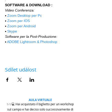
SOFTWARE & DOWNLOAD :
Video Conferenza:
▪️ 
Zoom Desktop per Pc
▪️ 
Zoom per IOS
▪️ 
Zoom per Android
▪️ 
Skype
Software per la Post-Produzione:
▪️ 
ADOBE Lightroom & Photoshop
Sdílet událost
AULA VIRTUALE
✨✨💻 Hai acquistato il biglietto per un workshop
sul campo e hai deciso solo successivamente di