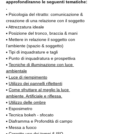
approfondiranno le seguenti tematiche:
.
▪️ Psicologia del ritratto: comunicazione & 
creazione di una relazione con il soggetto
▪️ Attrezzatura ideale
▪️ Posizione del tronco, braccia & mani
▪️ Mettere in relazione il soggetto con 
l’ambiente (spazio & soggetto)
▪️ Tipi di inquadrature e tagli
▪️ Punto di inquadratura e prospettiva
▪️ 
Tecniche di illuminazione con luce 
ambientale
▪️ 
Luce di riempimento
▪️ 
Utilizzo dei pannelli riflettenti
▪️ 
Come sfruttare al meglio la luce 
ambiente. Artificiale e riflessa.
▪️ 
Utilizzo delle ombre
▪️ Esposimetro
▪️ Tecnica bokeh - sfocato
▪️ Diaframma e Profondità di campo
▪️ Messa a fuoco
▪️ Corretto uso dei tempi & ISO