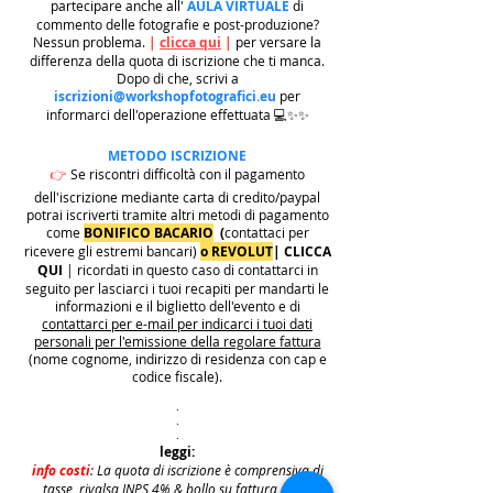
partecipare anche all'
AULA VIRTUALE
di
commento delle fotografie e post-produzione?
Nessun problema.
|
clicca qui
|
per versare la
differenza della quota di iscrizione che ti manca.
Dopo di che, scrivi a
iscrizioni@workshopfotografici.eu
per
informarci dell'operazione effettuata 💻✨✨
METODO ISCRIZIONE
👉
Se riscontri difficoltà con il pagamento
dell'iscrizione mediante carta di credito/paypal
potrai iscriverti tramite altri metodi di pagamento
come
BONIFICO BACARIO
(
contattaci per
ricevere gli estremi bancari)
o REVOLUT
|
CLICCA
QUI
| ricordati in questo caso di contattarci in
seguito per lasciarci i tuoi recapiti per mandarti le
informazioni e il biglietto dell'evento e di
contattarci per e-mail per indicarci i tuoi dati
personali per l'emissione della regolare fattura
(nome cognome, indirizzo di residenza con cap e
codice fiscale).
.
.
.
leggi:
info costi
: La quota di iscrizione è comprensiva di
tasse, rivalsa INPS 4% & bollo su fattura (dove