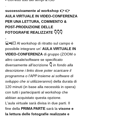
.
successivamente al workshop 👉 👉 
AULA VIRTUALE IN VIDEO-CONFERENZA
PER UNA LETTURA, COMMENTO & 
POST-PRODUZIONE DELLE 
FOTOGRAFIE REALIZZATE 👇👇👇
.
💻📲💥 Al workshop di ritratto sul campo è 
possibile integrare un' 
AULA VIRTUALE IN 
VIDEO-CONFERENZA
 di gruppo (ZOOM o 
altro canale/software se specificato 
diversamente all'iscrizione 
👇
in fondo alla 
descrizione i links dove poter scaricare il 
programma o l'APP insieme ai software di 
sviluppo che si utilizzeranno
) della durata di 
120 minuti (in base alla necessità in opera) 
con tutti i partecipanti al workshop che 
abbian acquistato questa opzione.
L'aula virtuale sarà divisa in due parti. Il 
fine della 
PRIMA PARTE 
sarà la 
visone e 
la lettura delle fotografie realizzate
e 