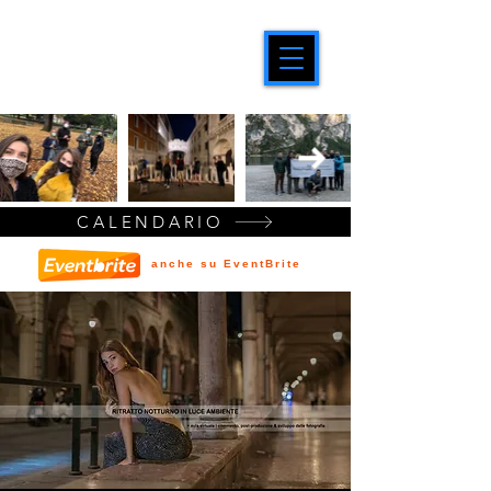
CALENDARIO
anche su EventBrite