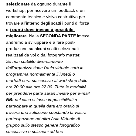
selezionate
 da ognuno durante il 
workshop, per ricevere un feedback e un 
commento tecnico e visivo costruttivo per 
trovare all'interno degli scatti i punti di forza 
e 
i punti dove invece è possibile 
migliorare
. 
Nella 
SECONDA PARTE 
invece 
andremo a sviluppare e a fare post-
produzione su alcuni scatti selezionati 
realizzati da voi o dal fotografo master.
Se non stabilito diversamente 
dall'organizzazione l'aula virtuale sarà in 
programma normalmente il lunedì o 
martedì sera successivo al workshop dalle 
ore 20.00 alle ore 22.00. Tutte le modalità 
per prendervi parte saran inviate per e-mail.
NB:
 nel caso si fosse impossibilitati a 
partecipare in quella data e/o orario si 
troverà una soluzione spostando la vostra 
partecipazione ad altra Aula Virtuale di 
gruppo sullo stesso genere fotografico 
successive o soluzioni ad hoc.