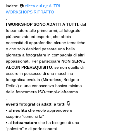
inoltre: 📷 
clicca qui 👉 ALTRI 
WORKSHOPS RITRATTO
.
I WORKSHOP SONO ADATTI A TUTTI
, dal 
fotoamatore alle prime armi, al fotografo 
più avanzato ed esperto, che abbia 
necessità di approfondire alcune tematiche 
o che solo desideri passare una bella 
giornata a fotografare in compagnia di altri 
appassionati. Per partecipare 
NON SERVE 
ALCUN PREREQUISITO
, se non quello di 
essere in possesso di una macchina 
fotografica evoluta (Mirrorless, Bridge o 
Reflex) e una conoscenza basica minima 
della fotocamera ISO-tempi-diaframma.
.
eventi fotografici adatti a tutti 👇
▪️ al 
neofita
 che vuole apprendere e 
scoprire "come si fa"
▪️ al 
fotoamatore
 che ha bisogno di una 
"palestra" e di perfezionarsi