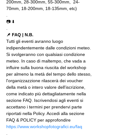
200mm, 28-300mm, 55-300mm,  24-
70mm, 18-200mm, 18-135mm, etc)
.
📷 ⬇️
.
📌 FAQ | N.B.
Tutti gli eventi avranno luogo 
indipendentemente dalle condizioni meteo. 
Si svolgeranno con qualsiasi condizione 
meteo. In caso di maltempo, che vada a 
influire sulla buona riuscita del workshop 
per almeno la metà del tempo dello stesso, 
l'organizzazzione rilascerà dei voucher 
della metà o intero valore dell'iscrizione, 
come indicato più dettagliatamente nella 
sezione FAQ. Iscrivendosi agli eventi si 
accettano i termini per prendervi parte 
riportati nella Policy. Accedi alla sezione 
FAQ & POLICY per approfondire 
https://www.workshopfotografici.eu/faq
.
.