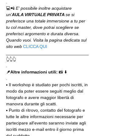
.
💻📲 
E' possibile inoltre acquistare 
un'
AULA VIRTUALE PRIVATA 
se si 
preferisce una totale immersione a tu per 
tu col master, dove potrai scegliere se 
preferisci argomento e durata diversa. 
Quando vuoi. Visita la pagina dedicata sul 
sito web 
CLICCA QUI
__________________________________
👆👆👆
.
📌Altre informazioni utili: 
📸 ⬇️
.
▪️ Il workshop è studiato per pochi iscritti, in 
modo da poter essere seguiti meglio dal 
fotografo e avere maggior libertà di 
manovra durante gli scatti.
▪️ Punto di ritrovo, contatto del fotografo e 
tutte le altre informazioni necessarie per 
partecipare all'evento saranno inviate agli 
iscritti mezzo e-mail entro il giorno prima 
del suddetto.