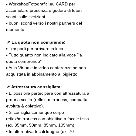
▪️ WorkshopFotografici.eu CARD per 
accumulare presenza e godere di futuri 
sconti sulle iscrizioni
▪️ buoni sconti verso i nostri partners del 
momento
.
📌
La quota non comprende:
▪️ Trasporti per arrivare in loco
▪️ Tutto quanto non indicato alla voce "la 
quota comprende"
▪️ Aula Virtuale in video conferenza se non 
acquistata in abbinamento al biglietto
.
📌 Attrezzatura consigliata:
▪️ E’ possibile partecipare con attrezzatura a 
propria scelta (reflex, mirrorless, compatta 
evoluta & obiettivo).
▪️ Si consiglia comunque corpo 
reflex/mirrorless con obiettivo a focale fissa 
(ex. 35mm, 50mm, 85mm, 105mm)
▪️ In alternativa focali lunghe (ex. 70-