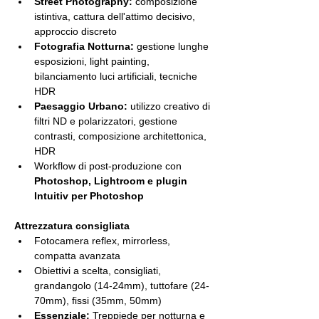
Street Photography:
 composizione 
istintiva, cattura dell'attimo decisivo, 
approccio discreto
Fotografia Notturna:
 gestione lunghe 
esposizioni, light painting, 
bilanciamento luci artificiali, tecniche 
HDR
Paesaggio Urbano:
 utilizzo creativo di 
filtri ND e polarizzatori, gestione 
contrasti, composizione architettonica, 
HDR
Workflow di post-produzione con 
Photoshop, Lightroom e plugin 
Intuitiv per Photoshop
Attrezzatura consigliata
Fotocamera reflex, mirrorless, 
compatta avanzata
Obiettivi a scelta, consigliati, 
grandangolo (14-24mm), tuttofare (24-
70mm), fissi (35mm, 50mm)
Essenziale:
 Treppiede per notturna e 