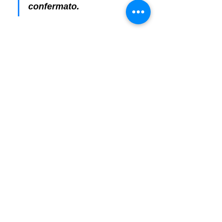
confermato.
SOFTWARE & DOWNLOAD :
.
Video Conferenza:
▪️ 
Zoom Desktop per Pc
▪️ 
Zoom per IOS
▪️ 
Zoom per Android
.
Software per la Post-Produzione:
▪️ 
ADOBE Lightroom & Photoshop
▪️
 INTUITIV - Photoshop Extension
📌 FAQ | N.B.
Tutti gli eventi avranno luogo 
indipendentemente dalle condizioni meteo. 