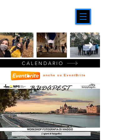
CALENDARIO
anche su EventBrite