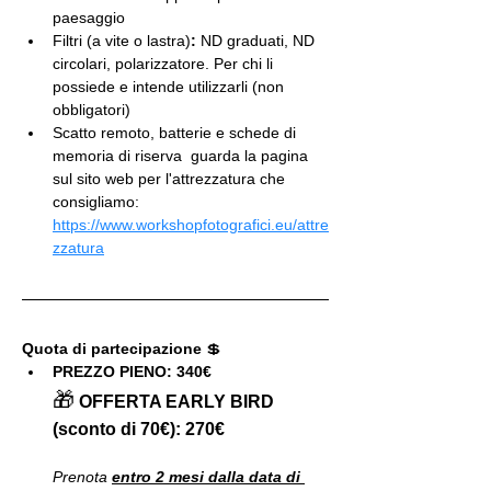
paesaggio
Filtri (a vite o lastra)
:
 ND graduati, ND 
circolari, polarizzatore. Per chi li 
possiede e intende utilizzarli (non 
obbligatori)
Scatto remoto, batterie e schede di 
memoria di riserva  guarda la pagina 
sul sito web per l'attrezzatura che 
consigliamo: 
https://www.workshopfotografici.eu/attre
zzatura
Quota di partecipazione 
💲
PREZZO PIENO: 340€
🎁
OFFERTA EARLY BIRD 
(sconto di 70€): 270€
Prenota 
entro 2 mesi dalla data di 