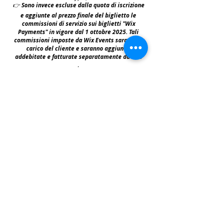
👉
S
ono invece escluse dalla quota di iscrizione
e aggiunte al prezzo finale del biglietto le
commissioni di servizio sui biglietti "Wix
Payments" in vigore dal 1 ottobre 2025. Tali
commissioni imposte da Wix Events saranno a
carico del cliente e saranno aggiunte,
addebitate e fatturate separatamente da Wix
.
leggi:
N.B: iscrivendosi agli eventi e acquistando i
biglietti e le prevendite si accettano i termini
per prendervi parte riportati nella | Policy
|
faq & policy | clicca qui per prenderne
visione.
Copyright © All Rights Reserved Aldo Diazzi P.IVA IT01618140196
Privacy | Cookie Policy
Faq & Policy
info@workshopfotografici.eu
ARTICOLI & NEWS