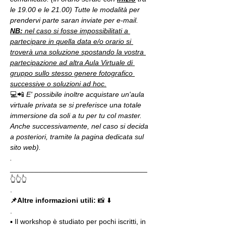
le 19.00 e le 21.00) Tutte le modalità per 
prendervi parte saran inviate per e-mail.
NB:
 nel caso si fosse impossibilitati a 
partecipare in quella data e/o orario si 
troverà una soluzione spostando la vostra 
partecipazione ad altra Aula Virtuale di 
gruppo sullo stesso genere fotografico 
successive o soluzioni ad hoc.
💻📲 
E' possibile inoltre acquistare un'aula 
virtuale privata se si preferisce una totale 
immersione da soli a tu per tu col master. 
Anche successivamente, nel caso si decida 
a posteriori, tramite la pagina dedicata sul 
sito web).
.
__________________________________
👆👆👆
.
📌Altre informazioni utili: 
📸 ⬇️
.
▪️ Il workshop è studiato per pochi iscritti, in 