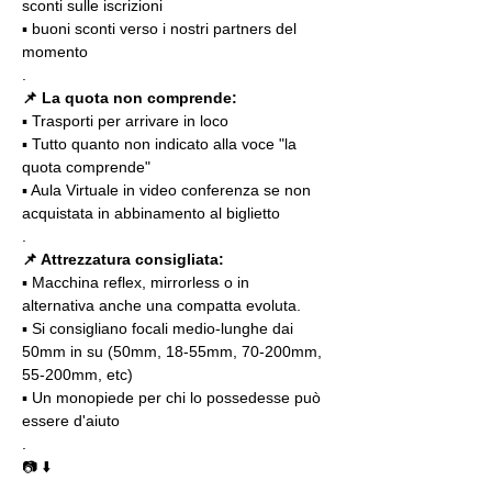
sconti sulle iscrizioni
▪️ buoni sconti verso i nostri partners del 
momento
.
📌 La quota non comprende:
▪️ Trasporti per arrivare in loco
▪️ Tutto quanto non indicato alla voce "la 
quota comprende"
▪️ Aula Virtuale in video conferenza se non 
acquistata in abbinamento al biglietto
.
📌 Attrezzatura consigliata:
▪️ Macchina reflex, mirrorless o in 
alternativa anche una compatta evoluta.
▪️ Si consigliano focali medio-lunghe dai 
50mm in su (50mm, 18-55mm, 70-200mm, 
55-200mm, etc)
▪️ Un monopiede per chi lo possedesse può 
essere d'aiuto 
.
📷 ⬇️
.