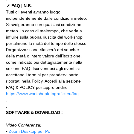
📌 FAQ | N.B.
Tutti gli eventi avranno luogo 
indipendentemente dalle condizioni meteo. 
Si svolgeranno con qualsiasi condizione 
meteo. In caso di maltempo, che vada a 
influire sulla buona riuscita del workshop 
per almeno la metà del tempo dello stesso, 
l'organizzazzione rilascerà dei voucher 
della metà o intero valore dell'iscrizione, 
come indicato più dettagliatamente nella 
sezione FAQ. Iscrivendosi agli eventi si 
accettano i termini per prendervi parte 
riportati nella Policy. Accedi alla sezione 
FAQ & POLICY per approfondire 
https://www.workshopfotografici.eu/faq
.
.
SOFTWARE & DOWNLOAD :
.
Video Conferenza:
▪️ 
Zoom Desktop per Pc