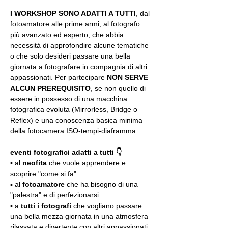
.
I WORKSHOP SONO ADATTI A TUTTI
, dal 
fotoamatore alle prime armi, al fotografo 
più avanzato ed esperto, che abbia 
necessità di approfondire alcune tematiche 
o che solo desideri passare una bella 
giornata a fotografare in compagnia di altri 
appassionati. Per partecipare 
NON SERVE 
ALCUN PREREQUISITO
, se non quello di 
essere in possesso di una macchina 
fotografica evoluta (Mirrorless, Bridge o 
Reflex) e una conoscenza basica minima 
della fotocamera ISO-tempi-diaframma.
.
eventi fotografici adatti a tutti 👇
▪️ al 
neofita
 che vuole apprendere e 
scoprire "come si fa"
▪️ al 
fotoamatore
 che ha bisogno di una 
"palestra" e di perfezionarsi
▪️ a 
tutti i fotografi
 che vogliano passare 
una bella mezza giornata in una atmosfera 
rilassata e divertente con altri appassionati 