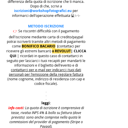
differenza della quota di iscrizione che ti manca.
Dopo di che, scrivi a
iscrizioni@workshopfotografici.eu
per
informarci dell'operazione effettuata 💻✨✨
METODO ISCRIZIONE
👉
Se riscontri difficoltà con il pagamento
dell'iscrizione mediante carta di credito/paypal
potrai iscriverti tramite altri metodi di pagamento
come
BONIFICO BACARIO
(
contattaci per
ricevere gli estremi bancari)
o REVOLUT
|
CLICCA
QUI
| ricordati in questo caso di contattarci in
seguito per lasciarci i tuoi recapiti per mandarti le
informazioni e il biglietto dell'evento e di
contattarci per e-mail per indicarci i tuoi dati
personali per l'emissione della regolare fattura
(nome cognome, indirizzo di residenza con cap e
codice fiscale).
.
.
.
leggi:
info costi
: La quota di iscrizione è comprensiva di
tasse, rivalsa INPS 4% & bollo su fattura (dove
previsto) sono anche comprese nella quota le
commissioni del provider di pagamento (Stripe o
Paypal).