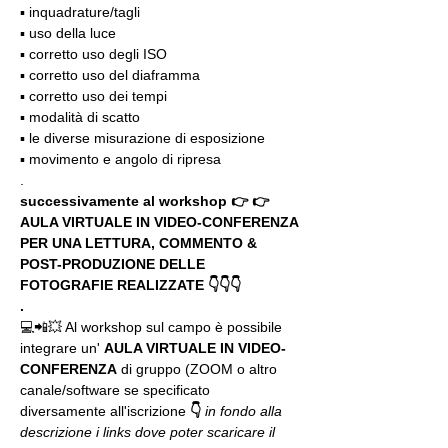
▪️ inquadrature/tagli
▪️ uso della luce
▪️ corretto uso degli ISO
▪️ corretto uso del diaframma
▪️ corretto uso dei tempi
▪️ modalità di scatto
▪️ le diverse misurazione di esposizione
▪️ movimento e angolo di ripresa
.
successivamente al workshop 👉 👉 
AULA VIRTUALE IN VIDEO-CONFERENZA
PER UNA LETTURA, COMMENTO & 
POST-PRODUZIONE DELLE 
FOTOGRAFIE REALIZZATE 👇👇👇
.
💻📲💥 Al workshop sul campo è possibile 
integrare un' 
AULA VIRTUALE IN VIDEO-
CONFERENZA
 di gruppo (ZOOM o altro 
canale/software se specificato 
diversamente all'iscrizione 
👇
in fondo alla 
descrizione i links dove poter scaricare il 