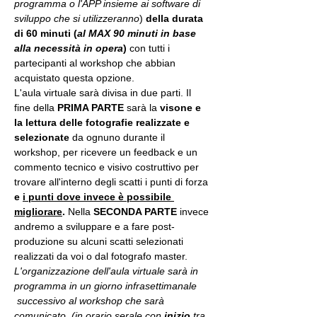
programma o l'APP insieme ai software di 
sviluppo che si utilizzeranno
) 
della durata 
di 60 minuti (
al MAX 90 minuti in base 
alla necessità in opera
) 
con tutti i 
partecipanti al workshop che abbian 
acquistato questa opzione.
L'aula virtuale sarà divisa in due parti. Il 
fine della 
PRIMA PARTE 
sarà la 
visone e 
la lettura delle fotografie realizzate
e 
selezionate
 da ognuno durante il 
workshop, per ricevere un feedback e un 
commento tecnico e visivo costruttivo per 
trovare all'interno degli scatti i punti di forza 
e 
i punti dove invece è possibile 
migliorare
. 
Nella 
SECONDA PARTE 
invece 
andremo a sviluppare e a fare post-
produzione su alcuni scatti selezionati 
realizzati da voi o dal fotografo master.
L'organizzazione dell'aula virtuale sarà in 
programma in un giorno infrasettimanale 
 successivo al workshop che sarà 
comunicato. (in orario serale con 
inizio
 tra 