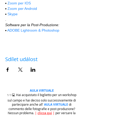
▪️ 
Zoom per IOS
▪️ 
Zoom per Android
▪️ 
Skype
.
Software per la Post-Produzione:
▪️ 
ADOBE Lightroom & Photoshop
Sdílet událost
AULA VIRTUALE
✨✨💻 Hai acquistato il biglietto per un workshop
sul campo e hai deciso solo successivamente di
partecipare anche all'
AULA VIRTUALE
di
commento delle fotografie e post-produzione?
Nessun problema.
|
clicca qui
|
per versare la