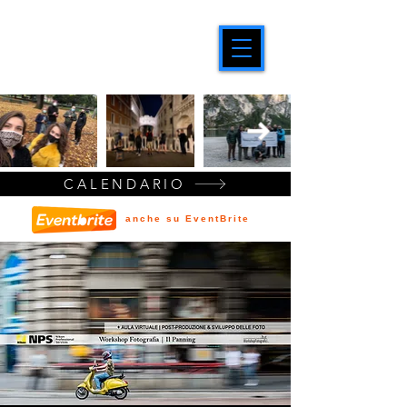
CALENDARIO
anche su EventBrite