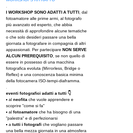
.
I WORKSHOP SONO ADATTI A TUTTI
, dal 
fotoamatore alle prime armi, al fotografo 
più avanzato ed esperto, che abbia 
necessità di approfondire alcune tematiche 
o che solo desideri passare una bella 
giornata a fotografare in compagnia di altri 
appassionati. Per partecipare 
NON SERVE 
ALCUN PREREQUISITO
, se non quello di 
essere in possesso di una macchina 
fotografica evoluta (Mirrorless, Bridge o 
Reflex) e una conoscenza basica minima 
della fotocamera ISO-tempi-diaframma.
.
eventi fotografici adatti a tutti 👇
▪️ al 
neofita
 che vuole apprendere e 
scoprire "come si fa"
▪️ al 
fotoamatore
 che ha bisogno di una 
"palestra" e di perfezionarsi
▪️ a 
tutti i fotografi
 che vogliano passare 
una bella mezza giornata in una atmosfera 