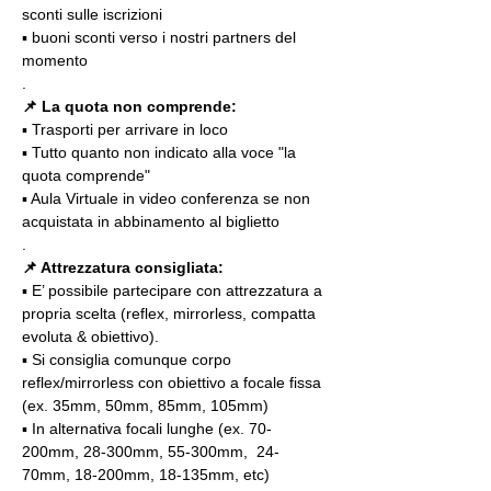
sconti sulle iscrizioni
▪️ buoni sconti verso i nostri partners del 
momento
.
📌
La quota non comprende:
▪️ Trasporti per arrivare in loco
▪️ Tutto quanto non indicato alla voce "la 
quota comprende"
▪️ Aula Virtuale in video conferenza se non 
acquistata in abbinamento al biglietto
.
📌 Attrezzatura consigliata:
▪️ E’ possibile partecipare con attrezzatura a 
propria scelta (reflex, mirrorless, compatta 
evoluta & obiettivo).
▪️ Si consiglia comunque corpo 
reflex/mirrorless con obiettivo a focale fissa 
(ex. 35mm, 50mm, 85mm, 105mm)
▪️ In alternativa focali lunghe (ex. 70-
200mm, 28-300mm, 55-300mm,  24-
70mm, 18-200mm, 18-135mm, etc)