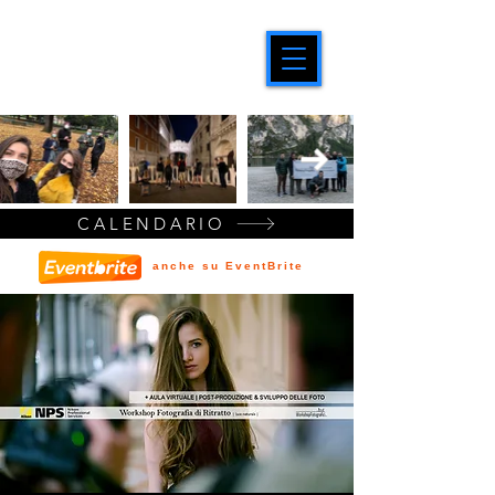
CALENDARIO
anche su EventBrite