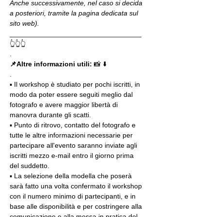
Anche successivamente, nel caso si decida 
a posteriori, tramite la pagina dedicata sul 
sito web).
__________________________________
👆👆👆
.
📌Altre informazioni utili: 
📸 ⬇️
.
▪️ Il workshop è studiato per pochi iscritti, in 
modo da poter essere seguiti meglio dal 
fotografo e avere maggior libertà di 
manovra durante gli scatti.
▪️ Punto di ritrovo, contatto del fotografo e 
tutte le altre informazioni necessarie per 
partecipare all'evento saranno inviate agli 
iscritti mezzo e-mail entro il giorno prima 
del suddetto.
▪️ La selezione della modella che poserà 
sarà fatto una volta confermato il workshop 
con il numero minimo di partecipanti, e in 
base alle disponibilità e per costringere alla 
comunicazione e alla messa in pratica del 