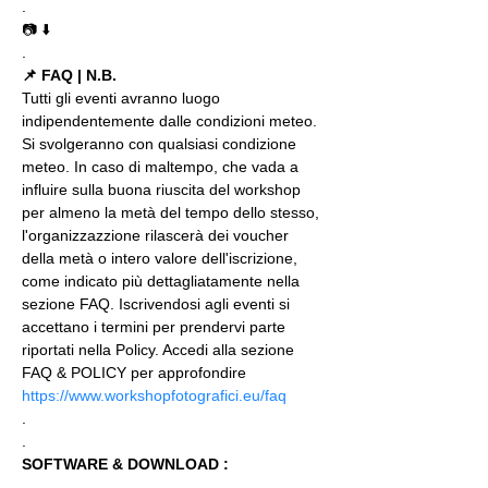
.
📷 ⬇️
.
📌 FAQ | N.B.
Tutti gli eventi avranno luogo 
indipendentemente dalle condizioni meteo. 
Si svolgeranno con qualsiasi condizione 
meteo. In caso di maltempo, che vada a 
influire sulla buona riuscita del workshop 
per almeno la metà del tempo dello stesso, 
l'organizzazzione rilascerà dei voucher 
della metà o intero valore dell'iscrizione, 
come indicato più dettagliatamente nella 
sezione FAQ. Iscrivendosi agli eventi si 
accettano i termini per prendervi parte 
riportati nella Policy. Accedi alla sezione 
FAQ & POLICY per approfondire 
https://www.workshopfotografici.eu/faq
.
.
SOFTWARE & DOWNLOAD :
.