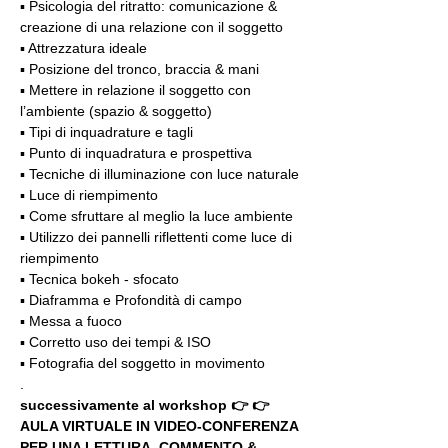
▪️ Psicologia del ritratto: comunicazione & 
creazione di una relazione con il soggetto
▪️ Attrezzatura ideale
▪️ Posizione del tronco, braccia & mani
▪️ Mettere in relazione il soggetto con 
l’ambiente (spazio & soggetto)
▪️ Tipi di inquadrature e tagli
▪️ Punto di inquadratura e prospettiva
▪️ Tecniche di illuminazione con luce naturale
▪️ Luce di riempimento
▪️ Come sfruttare al meglio la luce ambiente
▪️ Utilizzo dei pannelli riflettenti come luce di 
riempimento
▪️ Tecnica bokeh - sfocato
▪️ Diaframma e Profondità di campo
▪️ Messa a fuoco
▪️ Corretto uso dei tempi & ISO
▪️ Fotografia del soggetto in movimento
.
successivamente al workshop 👉 👉 
AULA VIRTUALE IN VIDEO-CONFERENZA
PER UNA LETTURA, COMMENTO & 