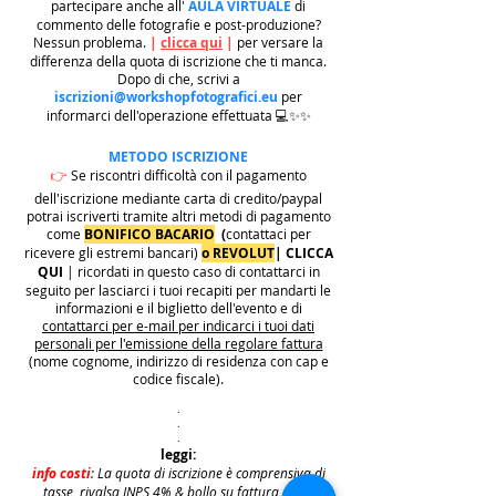
partecipare anche all'
AULA VIRTUALE
di
commento delle fotografie e post-produzione?
Nessun problema.
|
clicca qui
|
per versare la
differenza della quota di iscrizione che ti manca.
Dopo di che, scrivi a
iscrizioni@workshopfotografici.eu
per
informarci dell'operazione effettuata 💻✨✨
METODO ISCRIZIONE
👉
Se riscontri difficoltà con il pagamento
dell'iscrizione mediante carta di credito/paypal
potrai iscriverti tramite altri metodi di pagamento
come
BONIFICO BACARIO
(
contattaci per
ricevere gli estremi bancari)
o REVOLUT
|
CLICCA
QUI
| ricordati in questo caso di contattarci in
seguito per lasciarci i tuoi recapiti per mandarti le
informazioni e il biglietto dell'evento e di
contattarci per e-mail per indicarci i tuoi dati
personali per l'emissione della regolare fattura
(nome cognome, indirizzo di residenza con cap e
codice fiscale).
.
.
.
leggi:
info costi
: La quota di iscrizione è comprensiva di
tasse, rivalsa INPS 4% & bollo su fattura (dove