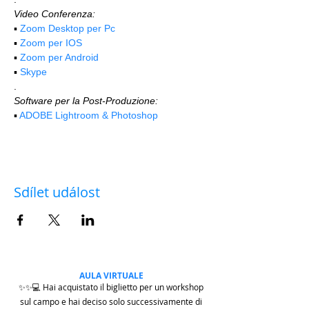
Video Conferenza:
▪️ 
Zoom Desktop per Pc
▪️ 
Zoom per IOS
▪️ 
Zoom per Android
▪️ 
Skype
.
Software per la Post-Produzione:
▪️ 
ADOBE Lightroom & Photoshop
Sdílet událost
AULA VIRTUALE
✨✨💻 Hai acquistato il biglietto per un workshop
sul campo e hai deciso solo successivamente di