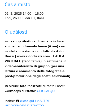
Čas a místo
02. 3. 2025 14:00 – 18:00
Lodi, 26900 Lodi LO, Italia
O události
workshop ritratto ambientato in luce 
ambiente in formula breve (4 ore) con 
modella in esterna condotto da Aldo 
Diazzi | www.aldodiazzi.com | + AULA 
VIRTUALE (facoltativa) in settimana in 
video-conferenza di gruppo (per una 
lettura e commento delle fotografie & 
post-produzione degli scatti selezionati)
.
📸 Alcune 
foto
 realizzate durante i nostri 
workshops di ritratto: 
CLICCA QUI
.
inoltre: 📷 
clicca qui 👉 ALTRI 
WORKSHOPS RITRATTO