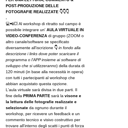
POST-PRODUZIONE DELLE 
FOTOGRAFIE REALIZZATE 👇👇👇
.
💻📲💥 Al workshop di ritratto sul campo è 
possibile integrare un' 
AULA VIRTUALE IN 
VIDEO-CONFERENZA
 di gruppo (ZOOM o 
altro canale/software se specificato 
diversamente all'iscrizione 
👇
in fondo alla 
descrizione i links dove poter scaricare il 
programma o l'APP insieme ai software di 
sviluppo che si utilizzeranno
) della durata di 
120 minuti (in base alla necessità in opera) 
con tutti i partecipanti al workshop che 
abbian acquistato questa opzione.
L'aula virtuale sarà divisa in due parti. Il 
fine della 
PRIMA PARTE 
sarà la 
visone e 
la lettura delle fotografie realizzate
e 
selezionate
 da ognuno durante il 
workshop, per ricevere un feedback e un 
commento tecnico e visivo costruttivo per 
trovare all'interno degli scatti i punti di forza 