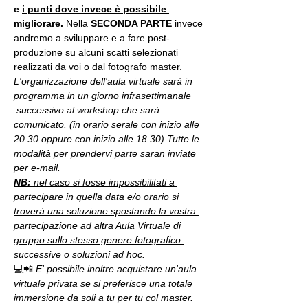
e 
i punti dove invece è possibile 
migliorare
. 
Nella 
SECONDA PARTE 
invece 
andremo a sviluppare e a fare post-
produzione su alcuni scatti selezionati 
realizzati da voi o dal fotografo master.
L'organizzazione dell'aula virtuale sarà in 
programma in un giorno infrasettimanale 
 successivo al workshop che sarà 
comunicato. (in orario serale con inizio alle 
20.30 oppure con inizio alle 18.30) Tutte le 
modalità per prendervi parte saran inviate 
per e-mail.
NB:
 nel caso si fosse impossibilitati a 
partecipare in quella data e/o orario si 
troverà una soluzione spostando la vostra 
partecipazione ad altra Aula Virtuale di 
gruppo sullo stesso genere fotografico 
successive o soluzioni ad hoc.
💻📲 
E' possibile inoltre acquistare un'aula 
virtuale privata se si preferisce una totale 
immersione da soli a tu per tu col master. 