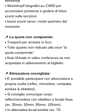
workshop
▪️ WorkshopFotografici.eu CARD per 
accumulare presenza e godere di futuri 
sconti sulle iscrizioni
▪️ buoni sconti verso i nostri partners del 
momento
.
📌
La quota non comprende:
▪️ Trasporti per arrivare in loco
▪️ Tutto quanto non indicato alla voce "la 
quota comprende"
▪️ Aula Virtuale in video conferenza se non 
acquistata in abbinamento al biglietto
.
📌 Attrezzatura consigliata:
▪️ E’ possibile partecipare con attrezzatura a 
propria scelta (reflex, mirrorless, compatta 
evoluta & obiettivo).
▪️ Si consiglia comunque corpo 
reflex/mirrorless con obiettivo a focale fissa 
(ex. 35mm, 50mm, 85mm, 105mm)
▪️ In alternativa focali lunghe (ex. 70-