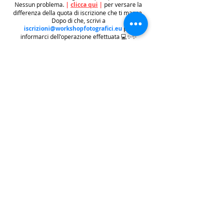
Nessun problema.
|
clicca qui
|
per versare la
differenza della quota di iscrizione che ti manca.
Dopo di che, scrivi a
iscrizioni@workshopfotografici.eu
per
informarci dell'operazione effettuata 💻✨✨
METODO ISCRIZIONE
👉
Se riscontri difficoltà con il pagamento
dell'iscrizione mediante carta di credito/paypal
potrai iscriverti tramite altri metodi di pagamento
come
BONIFICO BACARIO
(
contattaci per
ricevere gli estremi bancari)
o REVOLUT
|
CLICCA
QUI
| ricordati in questo caso di contattarci in
seguito per lasciarci i tuoi recapiti per mandarti le
informazioni e il biglietto dell'evento e di
contattarci per e-mail per indicarci i tuoi dati
personali per l'emissione della regolare fattura
(nome cognome, indirizzo di residenza con cap e
codice fiscale).
.
.
.
leggi:
info costi
: La quota di iscrizione è comprensiva di
tasse, rivalsa INPS 4% & bollo su fattura (dove
previsto) sono anche comprese nella quota le
commissioni del provider di pagamento (Stripe o