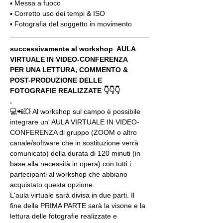
▪️ Messa a fuoco
▪️ Corretto uso dei tempi & ISO
▪️ Fotografia del soggetto in movimento
successivamente al workshop  AULA 
VIRTUALE IN VIDEO-CONFERENZA
PER UNA LETTURA, COMMENTO & 
POST-PRODUZIONE DELLE 
FOTOGRAFIE REALIZZATE 👇👇👇
.
💻📲💥 Al workshop sul campo è possibile 
integrare un' AULA VIRTUALE IN VIDEO-
CONFERENZA di gruppo (ZOOM o altro 
canale/software che in sostituzione verrà 
comunicato) della durata di 120 minuti (in 
base alla necessità in opera) con tutti i 
partecipanti al workshop che abbiano 
acquistato questa opzione.
L'aula virtuale sarà divisa in due parti. Il 
fine della PRIMA PARTE sarà la visone e la 
lettura delle fotografie realizzate e 