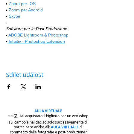
▪️ 
Zoom per IOS
▪️ 
Zoom per Android
▪️ 
Skype
.
Software per la Post-Produzione:
▪️ 
ADOBE Lightroom & Photoshop
▪️
 Intuitiv - Photoshop Extension
Sdílet událost
AULA VIRTUALE
✨✨💻 Hai acquistato il biglietto per un workshop
sul campo e hai deciso solo successivamente di
partecipare anche all'
AULA VIRTUALE
di
commento delle fotografie e post-produzione?