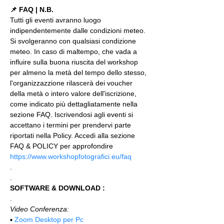
📌 FAQ | N.B.
Tutti gli eventi avranno luogo 
indipendentemente dalle condizioni meteo. 
Si svolgeranno con qualsiasi condizione 
meteo. In caso di maltempo, che vada a 
influire sulla buona riuscita del workshop 
per almeno la metà del tempo dello stesso, 
l'organizzazzione rilascerà dei voucher 
della metà o intero valore dell'iscrizione, 
come indicato più dettagliatamente nella 
sezione FAQ. Iscrivendosi agli eventi si 
accettano i termini per prendervi parte 
riportati nella Policy. Accedi alla sezione 
FAQ & POLICY per approfondire 
https://www.workshopfotografici.eu/faq
.
.
SOFTWARE & DOWNLOAD :
.
Video Conferenza:
▪️ 
Zoom Desktop per Pc