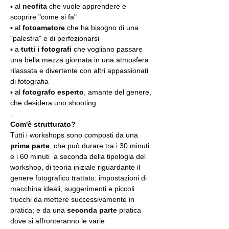
▪️ al 
neofita
 che vuole apprendere e 
scoprire "come si fa"
▪️ al 
fotoamatore
 che ha bisogno di una 
"palestra" e di perfezionarsi
▪️ a 
tutti i fotografi
 che vogliano passare 
una bella mezza giornata in una atmosfera 
rilassata e divertente con altri appassionati 
di fotografia
▪️ al 
fotografo esperto
, amante del genere, 
che desidera uno shooting
.
Com'è strutturato?
Tutti i workshops sono composti da una 
prima parte
, che può durare tra i 30 minuti 
e i 60 minuti  a seconda della tipologia del 
workshop, di teoria iniziale riguardante il 
genere fotografico trattato: impostazioni di 
macchina ideali, suggerimenti e piccoli 
trucchi da mettere successivamente in 
pratica; e da una 
seconda parte
 pratica 
dove si affronteranno le varie 