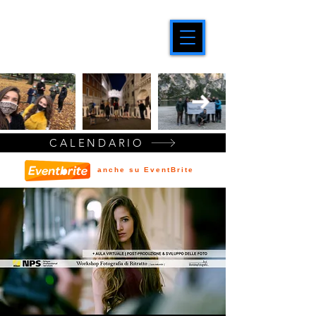
CALENDARIO
anche su EventBrite