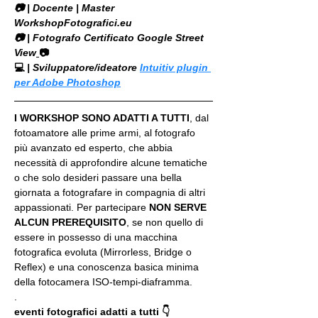
​📷 | Docente | Master 
WorkshopFotografici.eu
📷 | Fotografo Certificato Google Street 
View
📷
💻
 | Sviluppatore/ideatore 
Intuitiv plugin 
per Adobe Photoshop
I WORKSHOP SONO ADATTI A TUTTI
, dal 
fotoamatore alle prime armi, al fotografo 
più avanzato ed esperto, che abbia 
necessità di approfondire alcune tematiche 
o che solo desideri passare una bella 
giornata a fotografare in compagnia di altri 
appassionati. Per partecipare 
NON SERVE 
ALCUN PREREQUISITO
, se non quello di 
essere in possesso di una macchina 
fotografica evoluta (Mirrorless, Bridge o 
Reflex) e una conoscenza basica minima 
della fotocamera ISO-tempi-diaframma.
.
eventi fotografici adatti a tutti 👇