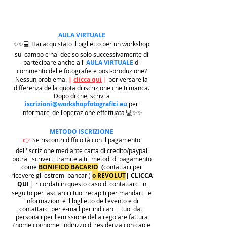
AULA VIRTUALE
✨✨💻 Hai acquistato il biglietto per un workshop
sul campo e hai deciso solo successivamente di
partecipare anche all'
AULA VIRTUALE
di
commento delle fotografie e post-produzione?
Nessun problema.
|
clicca qui
|
per versare la
differenza della quota di iscrizione che ti manca.
Dopo di che, scrivi a
iscrizioni@workshopfotografici.eu
per
informarci dell'operazione effettuata 💻✨✨
METODO ISCRIZIONE
👉
Se riscontri difficoltà con il pagamento
dell'iscrizione mediante carta di credito/paypal
potrai iscriverti tramite altri metodi di pagamento
come
BONIFICO BACARIO
(
contattaci per
ricevere gli estremi bancari)
o REVOLUT
|
CLICCA
QUI
| ricordati in questo caso di contattarci in
seguito per lasciarci i tuoi recapiti per mandarti le
informazioni e il biglietto dell'evento e di
contattarci per e-mail per indicarci i tuoi dati
personali per l'emissione della regolare fattura
(nome cognome, indirizzo di residenza con cap e