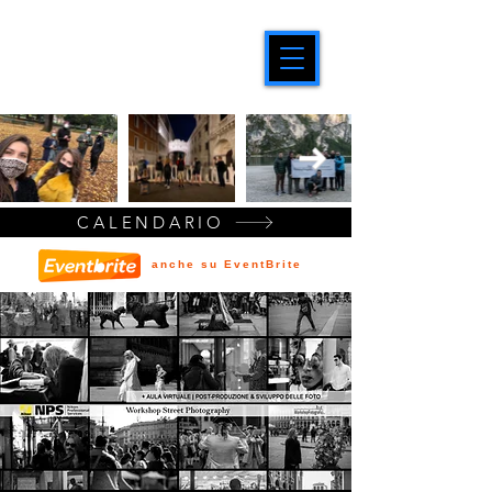
CALENDARIO
anche su EventBrite