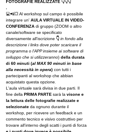
FOTOGRAFIE REALIZZATE 👇👇👇
.
💻📲💥 Al workshop sul campo è possibile 
integrare un' 
AULA VIRTUALE IN VIDEO-
CONFERENZA
 di gruppo (ZOOM o altro 
canale/software se specificato 
diversamente all'iscrizione 
👇
in fondo alla 
descrizione i links dove poter scaricare il 
programma o l'APP insieme ai software di 
sviluppo che si utilizzeranno
) 
della durata 
di 60 minuti (
al MAX 90 minuti in base 
alla necessità in opera
) 
con tutti i 
partecipanti al workshop che abbian 
acquistato questa opzione.
L'aula virtuale sarà divisa in due parti. Il 
fine della 
PRIMA PARTE 
sarà la 
visone e 
la lettura delle fotografie realizzate
e 
selezionate
 da ognuno durante il 
workshop, per ricevere un feedback e un 
commento tecnico e visivo costruttivo per 
trovare all'interno degli scatti i punti di forza 
e 
i punti dove invece è possibile 