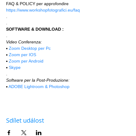
FAQ & POLICY per approfondire 
https://www.workshopfotografici.eu/faq
.
.
SOFTWARE & DOWNLOAD :
.
Video Conferenza:
▪️ 
Zoom Desktop per Pc
▪️ 
Zoom per IOS
▪️ 
Zoom per Android
▪️ 
Skype
.
Software per la Post-Produzione:
▪️ 
ADOBE Lightroom & Photoshop
Sdílet událost