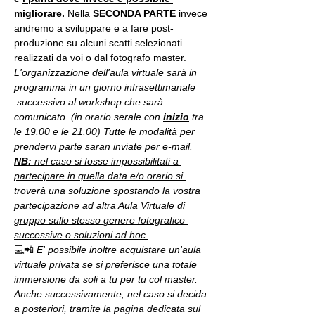
migliorare
. 
Nella 
SECONDA PARTE 
invece 
andremo a sviluppare e a fare post-
produzione su alcuni scatti selezionati 
realizzati da voi o dal fotografo master.
L'organizzazione dell'aula virtuale sarà in 
programma in un giorno infrasettimanale 
 successivo al workshop che sarà 
comunicato. (in orario serale con 
inizio
 tra 
le 19.00 e le 21.00) Tutte le modalità per 
prendervi parte saran inviate per e-mail.
NB:
 nel caso si fosse impossibilitati a 
partecipare in quella data e/o orario si 
troverà una soluzione spostando la vostra 
partecipazione ad altra Aula Virtuale di 
gruppo sullo stesso genere fotografico 
successive o soluzioni ad hoc.
💻📲 
E' possibile inoltre acquistare un'aula 
virtuale privata se si preferisce una totale 
immersione da soli a tu per tu col master. 
Anche successivamente, nel caso si decida 
a posteriori, tramite la pagina dedicata sul 