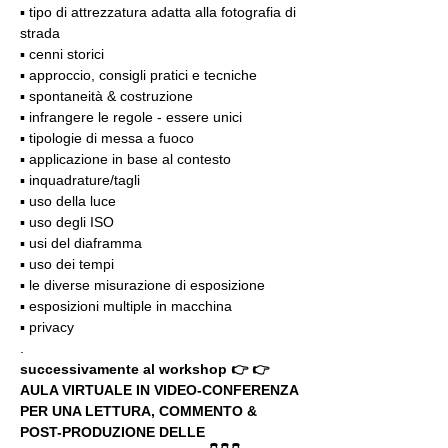
▪️ tipo di attrezzatura adatta alla fotografia di 
strada
▪️ cenni storici
▪️ approccio, consigli pratici e tecniche
▪️ spontaneità & costruzione
▪️ infrangere le regole - essere unici
▪️ tipologie di messa a fuoco
▪️ applicazione in base al contesto
▪️ inquadrature/tagli
▪️ uso della luce
▪️ uso degli ISO
▪️ usi del diaframma
▪️ uso dei tempi
▪️ le diverse misurazione di esposizione
▪️ esposizioni multiple in macchina
▪️ privacy
.
successivamente al workshop 👉 👉 
AULA VIRTUALE IN VIDEO-CONFERENZA
PER UNA LETTURA, COMMENTO & 
POST-PRODUZIONE DELLE 