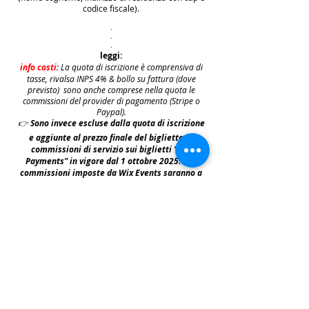
codice fiscale).
.
.
.
leggi:
info costi
: La quota di iscrizione è comprensiva di
tasse, rivalsa INPS 4% & bollo su fattura (dove
previsto) sono anche comprese nella quota le
commissioni del provider di pagamento (Stripe o
Paypal).
👉
S
ono invece escluse dalla quota di iscrizione
e aggiunte al prezzo finale del biglietto le
commissioni di servizio sui biglietti "Wix
Payments" in vigore dal 1 ottobre 2025. Tali
commissioni imposte da Wix Events saranno a
carico del cliente e saranno aggiunte,
addebitate e fatturate separatamente da Wix
.
leggi:
N.B: iscrivendosi agli eventi e acquistando i
biglietti e le prevendite si accettano i termini
per prendervi parte riportati nella | Policy
|
faq & policy | clicca qui per prenderne
visione.