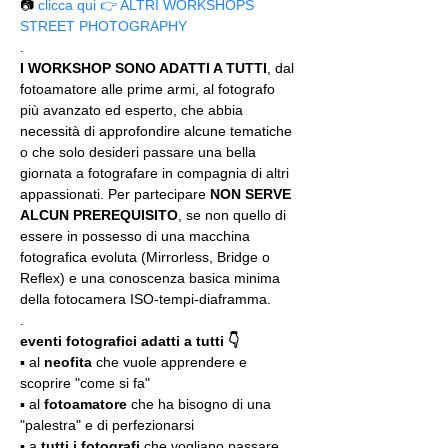
📷 
clicca qui 👉 ALTRI WORKSHOPS 
STREET PHOTOGRAPHY
.
I WORKSHOP SONO ADATTI A TUTTI
, dal 
fotoamatore alle prime armi, al fotografo 
più avanzato ed esperto, che abbia 
necessità di approfondire alcune tematiche 
o che solo desideri passare una bella 
giornata a fotografare in compagnia di altri 
appassionati. Per partecipare 
NON SERVE 
ALCUN PREREQUISITO
, se non quello di 
essere in possesso di una macchina 
fotografica evoluta (Mirrorless, Bridge o 
Reflex) e una conoscenza basica minima 
della fotocamera ISO-tempi-diaframma.
.
eventi fotografici adatti a tutti 👇
▪️ al 
neofita
 che vuole apprendere e 
scoprire "come si fa"
▪️ al 
fotoamatore
 che ha bisogno di una 
"palestra" e di perfezionarsi
▪️ a 
tutti i fotografi
 che vogliano passare 