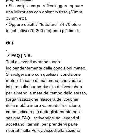
▪️ Si consiglia corpo reflex leggero oppure 
una Mirrorless con obiettivo fisso (50mm, 
35mm etc).
▪️ Oppure obiettivi “tuttofare” 24-70 etc e 
teleobiettivi (70-200 etc) per i più timidi.
.
📷 ⬇️
.
📌 FAQ | N.B.
Tutti gli eventi avranno luogo 
indipendentemente dalle condizioni meteo. 
Si svolgeranno con qualsiasi condizione 
meteo. In caso di maltempo, che vada a 
influire sulla buona riuscita del workshop 
per almeno la metà del tempo dello stesso, 
l'organizzazzione rilascerà dei voucher 
della metà o intero valore dell'iscrizione, 
come indicato più dettagliatamente nella 
sezione FAQ. Iscrivendosi agli eventi si 
accettano i termini per prendervi parte 
riportati nella Policy. Accedi alla sezione 