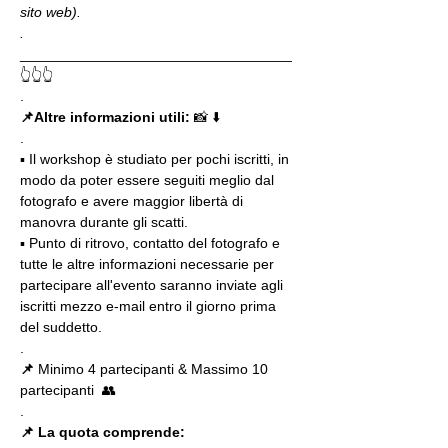
sito web).
.
__________________________________
👆👆👆
.
📌Altre informazioni utili: 
📸 ⬇️
.
▪️ Il workshop è studiato per pochi iscritti, in 
modo da poter essere seguiti meglio dal 
fotografo e avere maggior libertà di 
manovra durante gli scatti.
▪️ Punto di ritrovo, contatto del fotografo e 
tutte le altre informazioni necessarie per 
partecipare all'evento saranno inviate agli 
iscritti mezzo e-mail entro il giorno prima 
del suddetto.
.
📌
 Minimo 4 partecipanti & Massimo 10 
partecipanti  👥
.
📌 La quota comprende: