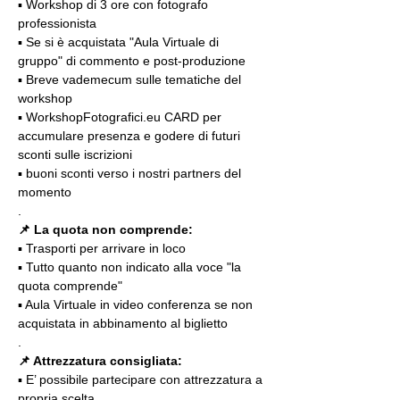
▪️ Workshop di 3 ore con fotografo 
professionista
▪️ Se si è acquistata "Aula Virtuale di 
gruppo" di commento e post-produzione
▪️ Breve vademecum sulle tematiche del 
workshop
▪️ WorkshopFotografici.eu CARD per 
accumulare presenza e godere di futuri 
sconti sulle iscrizioni
▪️ buoni sconti verso i nostri partners del 
momento
.
📌 La quota non comprende:
▪️ Trasporti per arrivare in loco
▪️ Tutto quanto non indicato alla voce "la 
quota comprende"
▪️ Aula Virtuale in video conferenza se non 
acquistata in abbinamento al biglietto
.
📌 Attrezzatura consigliata:
▪️ E’ possibile partecipare con attrezzatura a 
propria scelta.