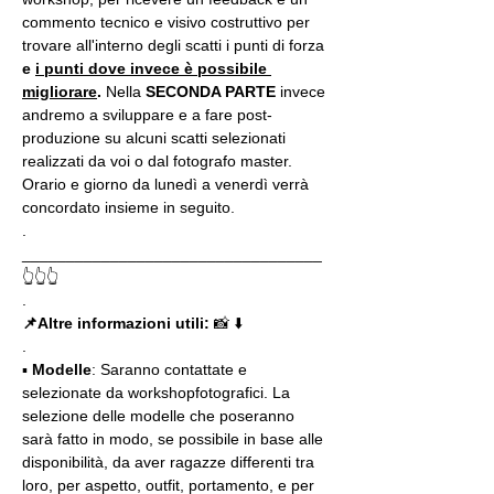
commento tecnico e visivo costruttivo per 
trovare all'interno degli scatti i punti di forza 
e 
i punti dove invece è possibile 
migliorare
. 
Nella 
SECONDA PARTE 
invece 
andremo a sviluppare e a fare post-
produzione su alcuni scatti selezionati 
realizzati da voi o dal fotografo master. 
Orario e giorno da lunedì a venerdì verrà 
concordato insieme in seguito.
.
__________________________________
👆👆👆
.
📌Altre informazioni utili: 
📸 ⬇️
.
▪️
 Modelle
: Saranno contattate e 
selezionate da workshopfotografici. La 
selezione delle modelle che poseranno 
sarà fatto in modo, se possibile in base alle 
disponibilità, da aver ragazze differenti tra 
loro, per aspetto, outfit, portamento, e per 