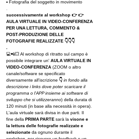
▪️ Fotografia del soggetto in movimento
.
successivamente al workshop 👉 👉 
AULA VIRTUALE IN VIDEO-CONFERENZA
PER UNA LETTURA, COMMENTO & 
POST-PRODUZIONE DELLE 
FOTOGRAFIE REALIZZATE 👇👇👇
.
💻📲💥 Al workshop di ritratto sul campo è 
possibile integrare un' 
AULA VIRTUALE IN 
VIDEO-CONFERENZA
 (ZOOM o altro 
canale/software se specificato 
diversamente all'iscrizione 
👇
in fondo alla 
descrizione i links dove poter scaricare il 
programma o l'APP insieme ai software di 
sviluppo che si utilizzeranno
) della durata di 
120 minuti (in base alla necessità in opera).
L'aula virtuale sarà divisa in due parti. Il 
fine della 
PRIMA PARTE 
sarà la 
visone e 
la lettura delle fotografie realizzate
e 
selezionate
 da ognuno durante il 
workshop, per ricevere un feedback e un 