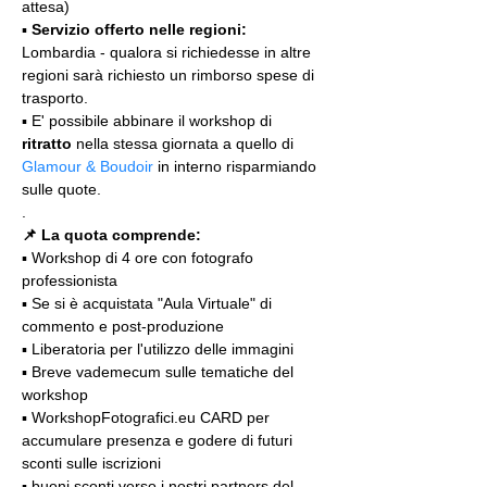
attesa)
▪️ 
Servizio offerto nelle regioni:
Lombardia - qualora si richiedesse in altre 
regioni sarà richiesto un rimborso spese di 
trasporto.
▪️ E' possibile abbinare il workshop di 
ritratto
 nella stessa giornata a quello di 
Glamour & Boudoir
 in interno risparmiando 
sulle quote.
.
📌 La quota comprende:
▪️ Workshop di 4 ore con fotografo 
professionista
▪️ Se si è acquistata "Aula Virtuale" di 
commento e post-produzione
▪️ Liberatoria per l'utilizzo delle immagini
▪️ Breve vademecum sulle tematiche del 
workshop
▪️ WorkshopFotografici.eu CARD per 
accumulare presenza e godere di futuri 
sconti sulle iscrizioni
▪️ buoni sconti verso i nostri partners del 