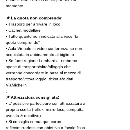
momento
.
📌
La quota non comprende:
▪️ Trasporti per arrivare in loco
▪️ Cachet modella/e
▪️ Tutto quanto non indicato alla voce "la 
quota comprende"
▪️ Aula Virtuale in video conferenza se non 
acquistata in abbinamento al biglietto
▪️ Se fuori regione Lombardia: rimborso 
spese di trasporto/vitto/alloggio che 
verranno concordate in base al mezzo di 
trasporto/vitto/alloggio, ticket e/o dati 
ViaMichelin
.
📌 Attrezzatura consigliata:
▪️ E’ possibile partecipare con attrezzatura a 
propria scelta (reflex, mirrorless, compatta 
evoluta & obiettivo).
▪️ Si consiglia comunque corpo 
reflex/mirrorless con obiettivo a focale fissa 