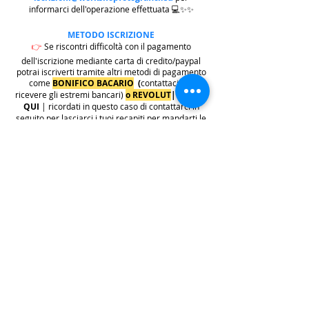
informarci dell'operazione effettuata 💻✨✨
METODO ISCRIZIONE
👉
Se riscontri difficoltà con il pagamento
dell'iscrizione mediante carta di credito/paypal
potrai iscriverti tramite altri metodi di pagamento
come
BONIFICO BACARIO
(
contattaci per
ricevere gli estremi bancari)
o REVOLUT
|
CLICCA
QUI
| ricordati in questo caso di contattarci in
seguito per lasciarci i tuoi recapiti per mandarti le
informazioni e il biglietto dell'evento e di
contattarci per e-mail per indicarci i tuoi dati
personali per l'emissione della regolare fattura
(nome cognome, indirizzo di residenza con cap e
codice fiscale).
.
.
.
leggi:
info costi
: La quota di iscrizione è comprensiva di
tasse, rivalsa INPS 4% & bollo su fattura (dove
previsto) sono anche comprese nella quota le
commissioni del provider di pagamento (Stripe o
Paypal).
👉
S
ono invece escluse dalla quota di iscrizione
e aggiunte al prezzo finale del biglietto le