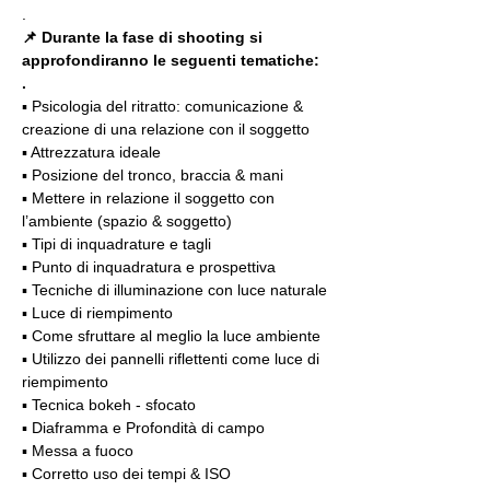
.
📌 Durante la fase di shooting si 
approfondiranno le seguenti tematiche:
.
▪️ Psicologia del ritratto: comunicazione & 
creazione di una relazione con il soggetto
▪️ Attrezzatura ideale
▪️ Posizione del tronco, braccia & mani
▪️ Mettere in relazione il soggetto con 
l’ambiente (spazio & soggetto)
▪️ Tipi di inquadrature e tagli
▪️ Punto di inquadratura e prospettiva
▪️ Tecniche di illuminazione con luce naturale
▪️ Luce di riempimento
▪️ Come sfruttare al meglio la luce ambiente
▪️ Utilizzo dei pannelli riflettenti come luce di 
riempimento
▪️ Tecnica bokeh - sfocato
▪️ Diaframma e Profondità di campo
▪️ Messa a fuoco
▪️ Corretto uso dei tempi & ISO