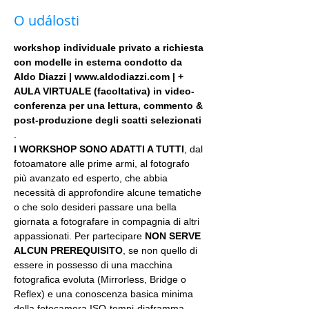
O události
workshop individuale privato a richiesta 
con modelle in esterna condotto da 
Aldo Diazzi | www.aldodiazzi.com | + 
AULA VIRTUALE (facoltativa) in video-
conferenza per una lettura, commento & 
post-produzione degli scatti selezionati
.
I WORKSHOP SONO ADATTI A TUTTI
, dal 
fotoamatore alle prime armi, al fotografo 
più avanzato ed esperto, che abbia 
necessità di approfondire alcune tematiche 
o che solo desideri passare una bella 
giornata a fotografare in compagnia di altri 
appassionati. Per partecipare 
NON SERVE 
ALCUN PREREQUISITO
, se non quello di 
essere in possesso di una macchina 
fotografica evoluta (Mirrorless, Bridge o 
Reflex) e una conoscenza basica minima 
della fotocamera ISO-tempi-diaframma.