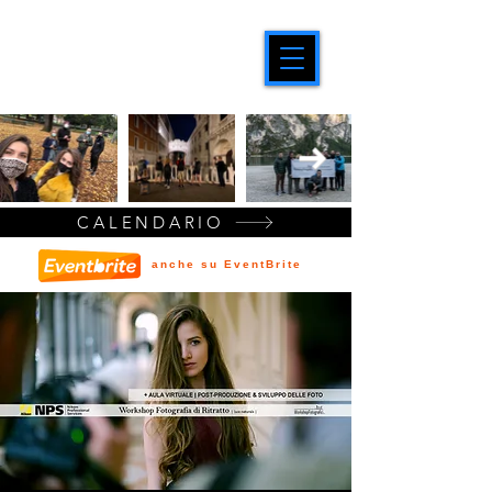
CALENDARIO
anche su EventBrite