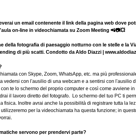
everai un email contenente il link della pagina web dove potra
r l'aula on-line in videochiamata su Zoom Meeting 📲📷💥
 della fotografia di paesaggio notturno con le stelle e la Vi
lending di più scatti. Condotto da Aldo Diazzi | www.aldodiaz
?
iamata con Skype, Zoom, WhatsApp, etc. ma più professionale
 a vedersi con l'ausilio di una webcam e a sentirsi con l'ausilio di
con te lo schermo del proprio computer e così come avviene in 
rai il lavoro diretto del fotografo.  Lo schermo del tuo PC ti per
a fisica. Inoltre avrai anche la possibilità di registrare tutta la 
tilizzeremo per la videochiamata ha questa funzione; in questo
vorrai.
matiche servono per prendervi parte?