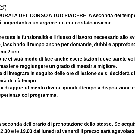

👇
RATA DEL CORSO A TUO PIACERE. A seconda del tempo v
 più importanti o un argomento concordato insieme.
e tutte le funzionalità e il flusso di lavoro necessario allo 
rse, lasciando il tempo anche per domande, dubbi e approf
no 2 ore.
one ci sarà modo di fare anche 
esercitazioni
 dove sarete voi
 master e raggiungere un grado di maestria migliore.
 integrare in seguito delle ore di lezione se si deciderà d
erà di più tempo.
i di apprendimento diversi quindi il tempo a disposizione c
esperienza col programma.
 a seconda dell'orario di prenotazione dello stesso. Se acqui
2.30 e le 19.00 dal lunedì al venerdì
 il prezzo sarà agevolato