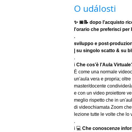
O události
✨ 📅📝 dopo l'acquisto ric
l'orario che preferisci pe
.
sviluppo e post-produzione
| su singolo scatto & su b
.
ℹ 
Che cos’è l’Aula Virtuale
È come una normale videoch
un'aula vera e propria; oltre
master/docente condividerà 
e con un video proiettore ved
meglio rispetto che in un'aul
di videochiamata Zoom che u
lezione tutte le volte che lo 
.
ℹ 💻 
Che conoscenze infor