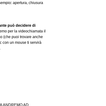
sempio: apertura, chiusura 
ante può decidere di 
emo per la videochiamata il 
mo (che puoi trovare anche 
pc con un mouse ti servirà 
.
MA ANDREMO AD 