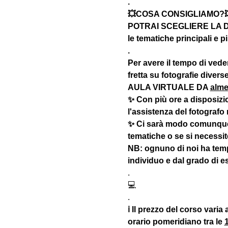
.
💥COSA CONSIGLIAMO?
POTRAI SCEGLIERE LA DU
le tematiche principali e
.
Per avere il tempo di veder
fretta su fotografie dive
AULA VIRTUALE DA 
alme
✨ Con più ore a disposizi
l'assistenza del fotografo
✨ Ci sarà modo comunque di
tematiche o se si necessit
NB: ognuno di noi ha temp
individuo e dal grado di 
.
💻
.
ℹ Il prezzo del corso varia
orario pomeridiano tra le 
1