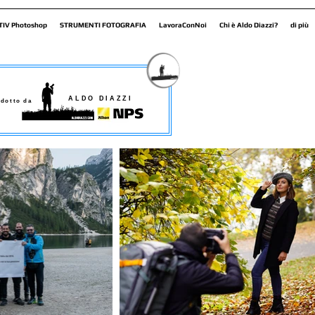
TIV Photoshop
STRUMENTI FOTOGRAFIA
LavoraConNoi
Chi è Aldo Diazzi?
di più
ALDO DIAZZI
dotto da