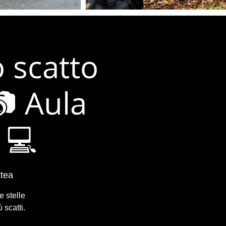
o scatto
📷 Aula
 💻
ttea
e stelle
 scatti.