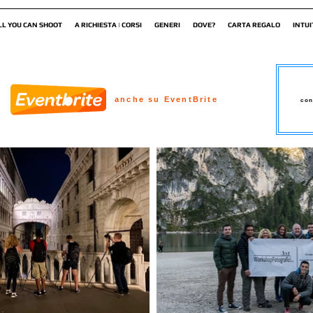
LL YOU CAN SHOOT
A RICHIESTA | CORSI
GENERI
DOVE?
CARTA REGALO
INTUI
anche su EventBrite
con