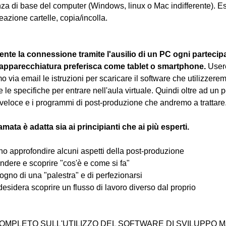
nza di base del computer (Windows, linux o Mac indifferente). E
eazione cartelle, copia/incolla.
nte la connessione tramite l'ausilio di un PC ogni partecip
 apparecchiatura preferisca come tablet o smartphone.
 User
 via email le istruzioni per scaricare il software che utilizzere
e le specifiche per entrare nell'aula virtuale. Quindi oltre ad un 
veloce e i programmi di post-produzione che andremo a trattare
amata è adatta sia ai principianti che ai più esperti.
gliano approfondire alcuni aspetti della post-produzione
ndere e scoprire "cos'è e come si fa"
ogno di una "palestra" e di perfezionarsi
desidera scoprire un flusso di lavoro diverso dal proprio
OMPLETO SULL'UTILIZZO DEL SOFTWARE DI SVILUPPO 