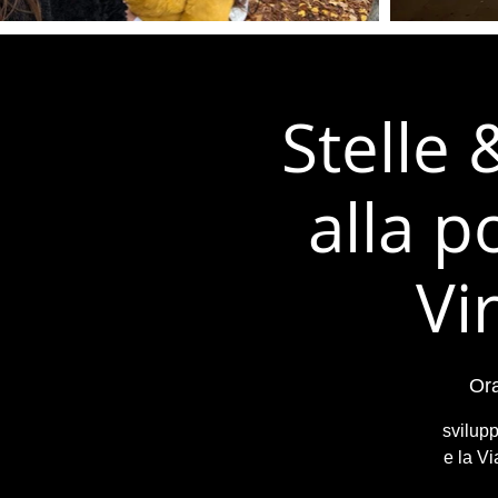
Stelle 
alla p
Vi
Ora
svilupp
e la Vi