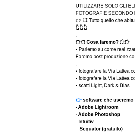
UTILIZZARE SOLO GLI E
FOTOGRAFIE SECONDO 
👉 💥 Tutto quello che abitua
👆👆👆
.
💥💥 
Cosa faremo? 
💥💥
▪️ Parlemo su come realizzare
Faremo post-produzione con i
.
▪️ fotografare la Via Lattea 
▪️ fotografare la Via Lattea 
▪️ scatti Light, Dark & Bias
.
👉
 software che useremo
- Adobe Lightroom
- Adobe Photoshop
- Intuitiv
_ Sequator (gratuito)