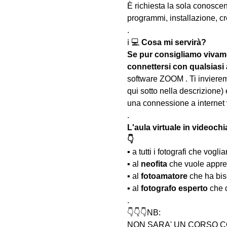
È richiesta la sola conosce
programmi, installazione, cr
.
ℹ 💻 
Cosa mi servirà?
Se pur consigliamo vivame
connettersi con qualsiasi
software ZOOM . Ti invieremo
qui sotto nella descrizione) 
una connessione a internet 
.
L'aula virtuale in videochi
👇
▪️ a tutti i fotografi che vo
▪️ al 
neofita
 che vuole appre
▪️ al 
fotoamatore
 che ha bis
▪️ al 
fotografo esperto 
che 
.
👇👇👇NB:
NON SARA' UN CORSO C