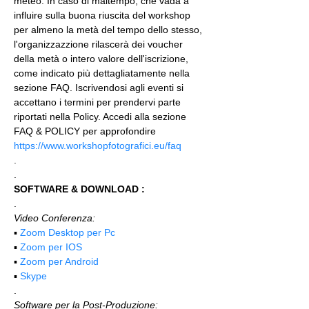
meteo. In caso di maltempo, che vada a 
influire sulla buona riuscita del workshop 
per almeno la metà del tempo dello stesso, 
l'organizzazzione rilascerà dei voucher 
della metà o intero valore dell'iscrizione, 
come indicato più dettagliatamente nella 
sezione FAQ. Iscrivendosi agli eventi si 
accettano i termini per prendervi parte 
riportati nella Policy. Accedi alla sezione 
FAQ & POLICY per approfondire 
https://www.workshopfotografici.eu/faq
.
.
SOFTWARE & DOWNLOAD :
.
Video Conferenza:
▪️ 
Zoom Desktop per Pc
▪️ 
Zoom per IOS
▪️ 
Zoom per Android
▪️ 
Skype
.
Software per la Post-Produzione: