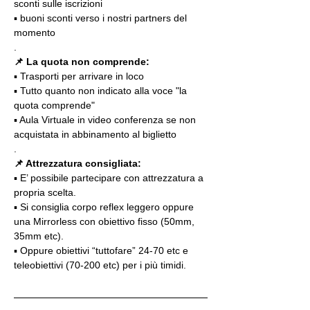
sconti sulle iscrizioni
▪️ buoni sconti verso i nostri partners del 
momento
.
📌 La quota non comprende:
▪️ Trasporti per arrivare in loco
▪️ Tutto quanto non indicato alla voce "la 
quota comprende"
▪️ Aula Virtuale in video conferenza se non 
acquistata in abbinamento al biglietto
.
📌 Attrezzatura consigliata:
▪️ E’ possibile partecipare con attrezzatura a 
propria scelta.
▪️ Si consiglia corpo reflex leggero oppure 
una Mirrorless con obiettivo fisso (50mm, 
35mm etc).
▪️ Oppure obiettivi “tuttofare” 24-70 etc e 
teleobiettivi (70-200 etc) per i più timidi.