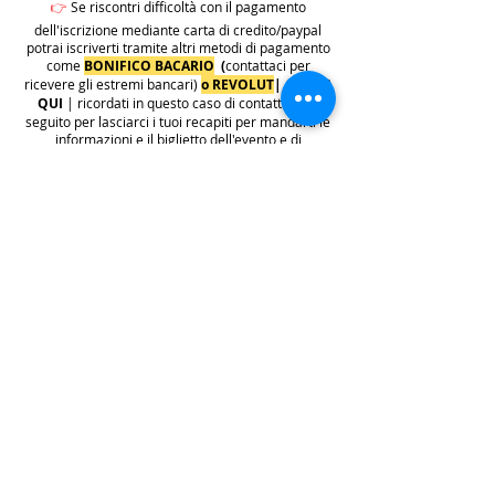
👉
Se riscontri difficoltà con il pagamento
dell'iscrizione mediante carta di credito/paypal
potrai iscriverti tramite altri metodi di pagamento
come
BONIFICO BACARIO
(
contattaci per
ricevere gli estremi bancari)
o REVOLUT
|
CLICCA
QUI
| ricordati in questo caso di contattarci in
seguito per lasciarci i tuoi recapiti per mandarti le
informazioni e il biglietto dell'evento e di
contattarci per e-mail per indicarci i tuoi dati
personali per l'emissione della regolare fattura
(nome cognome, indirizzo di residenza con cap e
codice fiscale).
.
.
.
leggi:
info costi
: La quota di iscrizione è comprensiva di
tasse, rivalsa INPS 4% & bollo su fattura (dove
previsto) sono anche comprese nella quota le
commissioni del provider di pagamento (Stripe o
Paypal).
👉
S
ono invece escluse dalla quota di iscrizione
e aggiunte al prezzo finale del biglietto le
commissioni di servizio sui biglietti "Wix
Payments" in vigore dal 1 ottobre 2025. Tali
commissioni imposte da Wix Events saranno a
carico del cliente e saranno aggiunte,