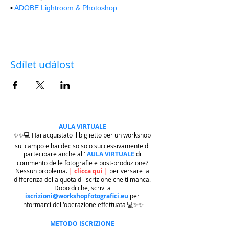
▪️ 
ADOBE Lightroom & Photoshop
Sdílet událost
AULA VIRTUALE
✨✨💻 Hai acquistato il biglietto per un workshop
sul campo e hai deciso solo successivamente di
partecipare anche all'
AULA VIRTUALE
di
commento delle fotografie e post-produzione?
Nessun problema.
|
clicca qui
|
per versare la
differenza della quota di iscrizione che ti manca.
Dopo di che, scrivi a
iscrizioni@workshopfotografici.eu
per
informarci dell'operazione effettuata 💻✨✨
METODO ISCRIZIONE