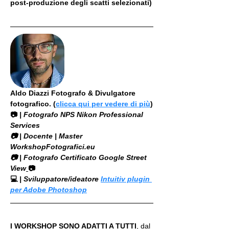
post-produzione degli scatti selezionati)
Aldo Diazzi Fotografo & Divulgatore 
fotografico. (
clicca qui per vedere di più
)
📷
 | Fotografo NPS Nikon Professional 
Services
​📷 | Docente | Master 
WorkshopFotografici.eu
📷 | Fotografo Certificato Google Street 
View
📷
💻
 | Sviluppatore/ideatore 
Intuitiv plugin 
per Adobe Photoshop
I WORKSHOP SONO ADATTI A TUTTI
, dal 