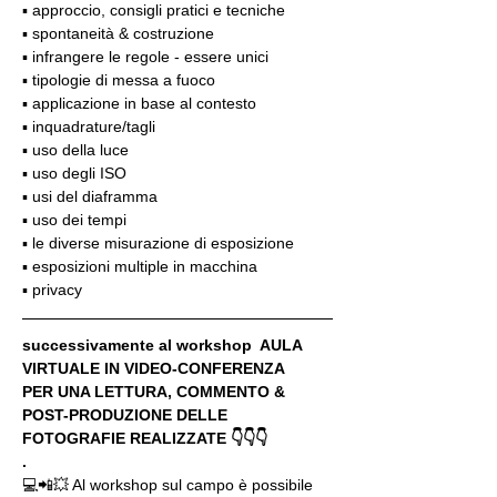
▪️ approccio, consigli pratici e tecniche
▪️ spontaneità & costruzione
▪️ infrangere le regole - essere unici
▪️ tipologie di messa a fuoco
▪️ applicazione in base al contesto
▪️ inquadrature/tagli
▪️ uso della luce
▪️ uso degli ISO
▪️ usi del diaframma
▪️ uso dei tempi
▪️ le diverse misurazione di esposizione
▪️ esposizioni multiple in macchina
▪️ privacy
successivamente al workshop  AULA 
VIRTUALE IN VIDEO-CONFERENZA
PER UNA LETTURA, COMMENTO & 
POST-PRODUZIONE DELLE 
FOTOGRAFIE REALIZZATE 👇👇👇
.
💻📲💥 Al workshop sul campo è possibile 