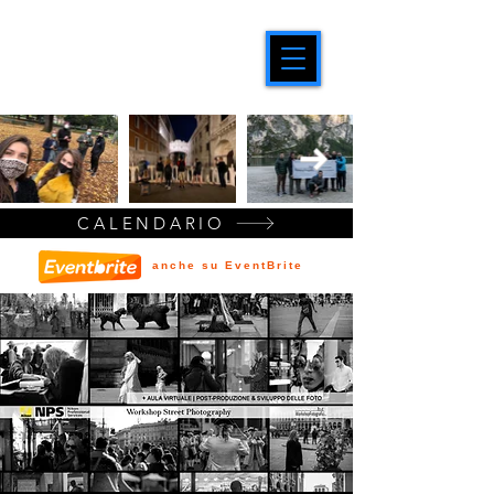
CALENDARIO
anche su EventBrite