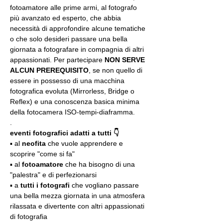
fotoamatore alle prime armi, al fotografo 
più avanzato ed esperto, che abbia 
necessità di approfondire alcune tematiche 
o che solo desideri passare una bella 
giornata a fotografare in compagnia di altri 
appassionati. Per partecipare 
NON SERVE 
ALCUN PREREQUISITO
, se non quello di 
essere in possesso di una macchina 
fotografica evoluta (Mirrorless, Bridge o 
Reflex) e una conoscenza basica minima 
della fotocamera ISO-tempi-diaframma.
.
eventi fotografici adatti a tutti 👇
▪️ al 
neofita
 che vuole apprendere e 
scoprire "come si fa"
▪️ al 
fotoamatore
 che ha bisogno di una 
"palestra" e di perfezionarsi
▪️ a 
tutti i fotografi
 che vogliano passare 
una bella mezza giornata in una atmosfera 
rilassata e divertente con altri appassionati 
di fotografia