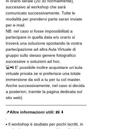
in orario serale (20.30 normalmente), 
successivo al workshop che sarà 
comunicato successivamente. Tutte le 
modalità per prendervi parte saran inviate 
per e-mail.
NB: nel caso si fosse impossibilitati a 
partecipare in quella data e/o orario si 
troverà una soluzione spostando la vostra 
partecipazione ad altra Aula Virtuale di 
gruppo sullo stesso genere fotografico 
successive o soluzioni ad hoc.
💻📲 E' possibile inoltre acquistare un'aula 
virtuale privata se si preferisce una totale 
immersione da soli a tu per tu col master. 
Anche successivamente, nel caso si decida 
a posteriori, tramite la pagina dedicata sul 
sito web).
📌Altre informazioni utili: 
📸 ⬇️
.
▪️ Il workshop è studiato per pochi iscritti, in 