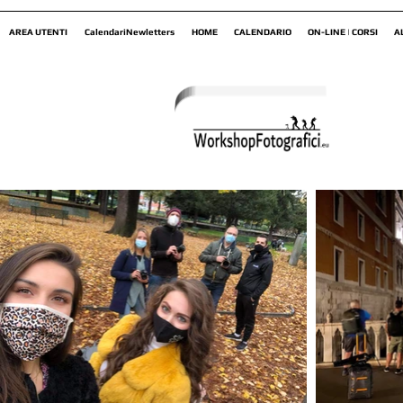
AREA UTENTI
CalendariNewletters
HOME
CALENDARIO
ON-LINE | CORSI
A