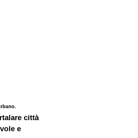
urbano. 
alare città 
vole e 