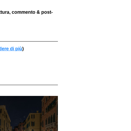
ettura, commento & post-
dere di più
)