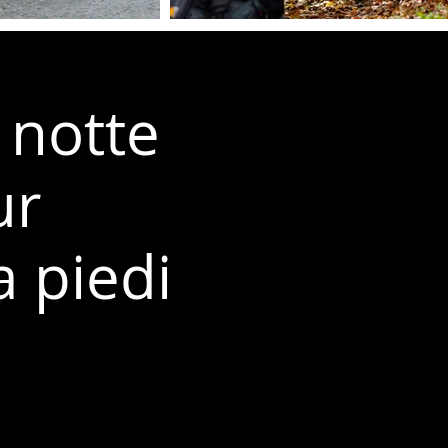
 notte
ur
a piedi