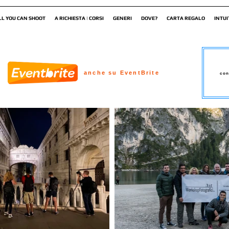
LL YOU CAN SHOOT
A RICHIESTA | CORSI
GENERI
DOVE?
CARTA REGALO
INTUI
anche su EventBrite
con