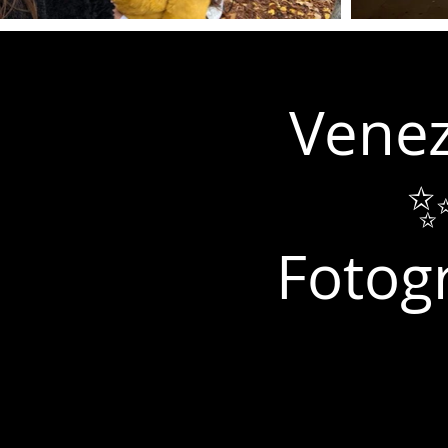
Venez
✨
Fotogr