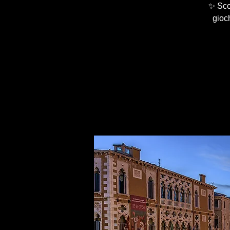
✨ Scop
gioch