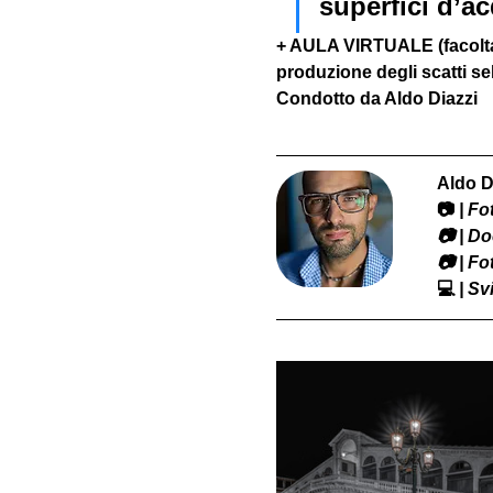
superfici d’ac
+ AULA VIRTUALE (facoltat
produzione degli scatti sel
Condotto da Aldo Diazzi
Aldo D
📷
 | F
​📷 | 
📷 | F
💻
 | S