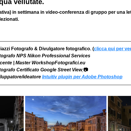
qua vellutate.
iva) in settimana in video-conferenza di gruppo per una l
ezionati. 
iazzi Fotografo & Divulgatore fotografico. (
clicca qui per ve
otografo NPS Nikon Professional Services
Docente | Master WorkshopFotografici.eu
otografo Certificato Google Street View
📷
viluppatore/ideatore 
Intuitiv plugin per Adobe Photoshop